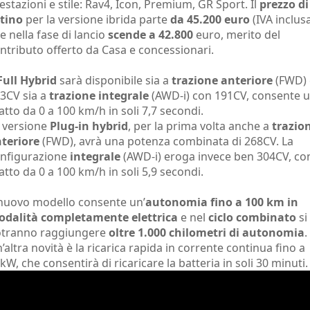
estazioni e stile: Rav4, Icon, Premium, GR Sport. Il
prezzo di
stino
per la versione ibrida parte
da 45.200 euro
(IVA inclusa
e nella fase di lancio
scende a 42.800
euro, merito del
ntributo offerto da Casa e concessionari.
Full Hybrid
sarà disponibile sia a
trazione anteriore
(FWD) 
3CV sia a
trazione integrale
(AWD-i) con 191CV, consente 
atto da 0 a 100 km/h in soli 7,7 secondi.
 versione
Plug-in hybrid
, per la prima volta anche a
trazio
teriore
(FWD), avrà una potenza combinata di 268CV. La
nfigurazione
integrale
(AWD-i) eroga invece ben 304CV, co
atto da 0 a 100 km/h in soli 5,9 secondi.
 nuovo modello consente un’
autonomia fino a 100 km in
dalità completamente elettrica
e nel
ciclo combinato
si
tranno raggiungere
oltre 1.000 chilometri di autonomia
.
’altra novità è la ricarica rapida in corrente continua fino a
kW, che consentirà di ricaricare la batteria in soli 30 minuti.