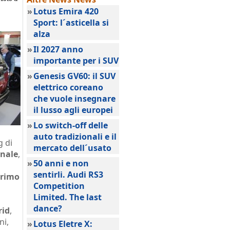
»
Lotus Emira 420
Sport: l´asticella si
alza
»
Il 2027 anno
importante per i SUV
»
Genesis GV60: il SUV
elettrico coreano
che vuole insegnare
il lusso agli europei
»
Lo switch-off delle
auto tradizionali e il
g di
mercato dell´usato
onale
,
»
50 anni e non
sentirli. Audi RS3
primo
Competition
Limited. The last
dance?
rid
,
ni,
»
Lotus Eletre X: