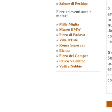
»
Salone di Pechino
Gl
Fiere ed eventi auto e
at
motori
or
»
Mille Miglia
nu
»
Museo BMW
di
»
Fiera di Padova
co
»
Villa d'Este
im
»
Roma Supercar
»
Eicma
Gr
»
Fiera del Camper
Se
»
Parco Valentino
po
»
Valli e Nebbie
as
si
co