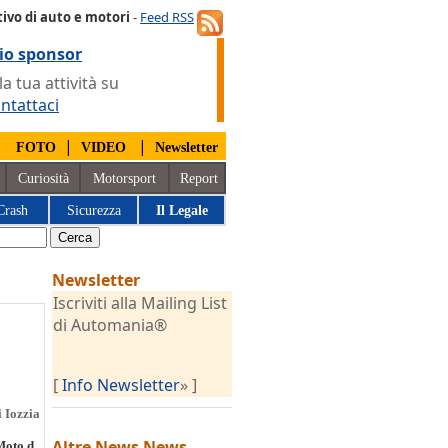
ivo di auto e motori
-
Feed RSS
io sponsor
 tua attività su
ntattaci
|
|
|
FOTO
VIDEO
Newsletter
Curiosità
Motorsport
Report
Crash
Sicurezza
Il Legale
Newsletter
Iscriviti alla Mailing List
di Automania®
[
Info Newsletter
» ]
 Iozzia
Altre News
News
Moto d