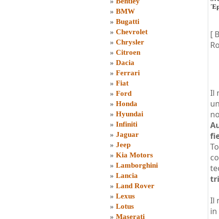
»
Bentley
´E
»
BMW
»
Bugatti
»
Chevrolet
[ 
»
Chrysler
Ro
»
Citroen
»
Dacia
»
Ferrari
»
Fiat
Il
»
Ford
un
»
Honda
no
»
Hyundai
Au
»
Infiniti
»
Jaguar
fi
»
Jeep
To
»
Kia Motors
co
»
Lamborghini
te
»
Lancia
tr
»
Land Rover
»
Lexus
Il
»
Lotus
in
»
Maserati