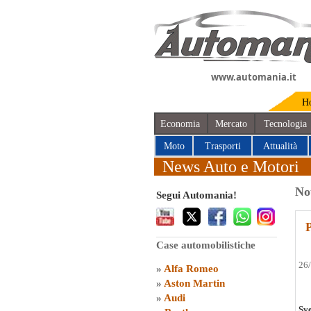
www.automania.it
H
Economia
Mercato
Tecnologia
Moto
Trasporti
Attualità
News Auto e Motori
No
Segui Automania!
Case automobilistiche
26
»
Alfa Romeo
»
Aston Martin
»
Audi
Sve