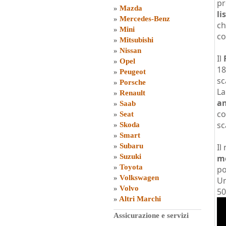
pr
»
Mazda
li
»
Mercedes-Benz
ch
»
Mini
co
»
Mitsubishi
»
Nissan
Il
»
Opel
18
»
Peugeot
sc
»
Porsche
La
»
Renault
an
»
Saab
co
»
Seat
sc
»
Skoda
»
Smart
»
Subaru
Il
»
Suzuki
mo
»
Toyota
po
»
Volkswagen
Un
»
Volvo
50
»
Altri Marchi
Assicurazione e servizi