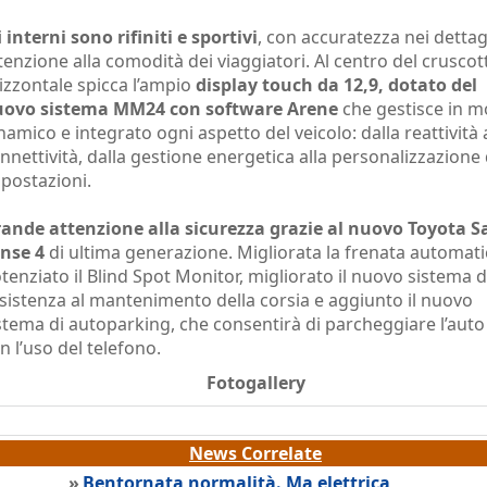
i
interni sono rifiniti e sportivi
, con accuratezza nei dettag
tenzione alla comodità dei viaggiatori. Al centro del cruscot
izzontale spicca l’ampio
display touch da 12,9, dotato del
ovo sistema MM24 con software Arene
che gestisce in 
namico e integrato ogni aspetto del veicolo: dalla reattività 
nnettività, dalla gestione energetica alla personalizzazione 
postazioni.
ande attenzione alla sicurezza grazie al nuovo Toyota S
nse 4
di ultima generazione. Migliorata la frenata automati
tenziato il Blind Spot Monitor, migliorato il nuovo sistema d
sistenza al mantenimento della corsia e aggiunto il nuovo
stema di autoparking, che consentirà di parcheggiare l’auto
n l’uso del telefono.
Fotogallery
News Correlate
»
Bentornata normalità. Ma elettrica