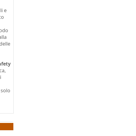
li e
to
modo
alla
delle
afety
ca,
i
 solo