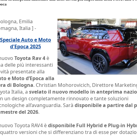
poca
Bologna, Emilia
magna, Italia ] -
Speciale Auto e Moto
d'Epoca 2025
 nuovo
Toyota Rav 4
è
a delle più interessanti
vità presentate alla
to e Moto d’Epoca alla
era di Bologna
. Christian Mohorovicich, Direttore Marketin
yota Italia, a
svelato il nuovo modello in anteprima nazi
n un design completamente rinnovato e tante soluzioni
cnologiche all’avanguardia. Sarà
disponibile a partire dal 
imestre del 2026
.
 nuovo Toyota RAV4 è
disponibile Full Hybrid e Plug-in Hyb
 quattro versioni che si differenziano tra di esse per dotazio