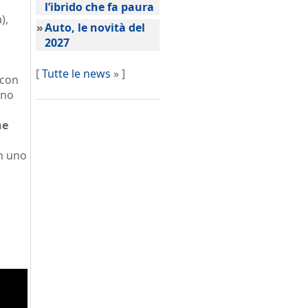
l’ibrido che fa paura
),
»
Auto, le novità del
2027
[
Tutte le news
» ]
con
uno
ne
n uno