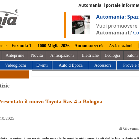
Automania il portale informat
Automania: Spaz
Vuoi promuovere la
Automania.it
?
Co
ome
Formula 1
1000 Miglia 2026
Automotoretrò
Assicurazioni
Anteprime
Novità
Anticipazioni
Elettriche
Ecologia
Saloni
Videogiochi
Eventi
Auto d'Epoca
Accessori
Prove e 
tizie
Presentato il nuovo Toyota Rav 4 a Bologna
/10/2025
di
Giovanni
lata in anteprima nazionale una delle novità più importanti della Fiera Auto e 