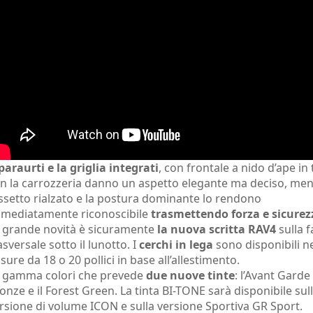
 paraurti e la griglia integrati
, con frontale a nido d’ape in 
n la carrozzeria danno un aspetto elegante ma deciso, men
assetto rialzato e la postura dominante lo rendono
mediatamente riconoscibile
trasmettendo forza e sicurez
 grande novità è sicuramente
la nuova scritta RAV4
sulla f
asversale sotto il lunotto. I
cerchi in lega
sono disponibili ne
sure da 18 o 20 pollici in base all’allestimento.
 gamma colori che prevede
due nuove tinte
: l’Avant Garde
onze e il Forest Green. La tinta BI-TONE sarà disponibile sul
rsione di volume ICON e sulla versione Sportiva GR Sport.