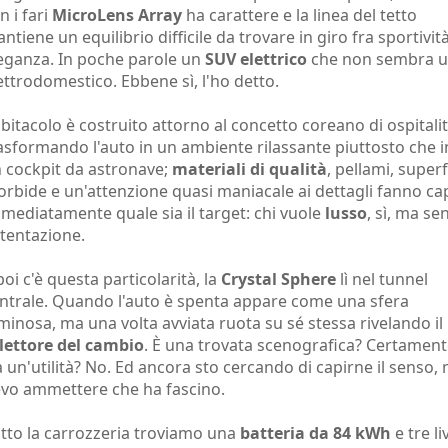
n i fari
MicroLens Array
ha carattere e la linea del tetto
ntiene un equilibrio difficile da trovare in giro fra sportivit
eganza. In poche parole un
SUV elettrico
che non sembra 
ettrodomestico. Ebbene sì, l'ho detto.
abitacolo è costruito attorno al concetto coreano di ospitalit
asformando l'auto in un ambiente rilassante piuttosto che i
 cockpit da astronave;
materiali di qualità
, pellami, superf
rbide e un'attenzione quasi maniacale ai dettagli fanno ca
mediatamente quale sia il target: chi vuole
lusso
, sì, ma se
tentazione.
poi c'è questa particolarità, la
Crystal Sphere
lì nel tunnel
ntrale. Quando l'auto è spenta appare come una sfera
minosa, ma una volta avviata ruota su sé stessa rivelando il
lettore del cambio
. È una trovata scenografica? Certament
 un'utilità? No. Ed ancora sto cercando di capirne il senso,
vo ammettere che ha fascino.
tto la carrozzeria troviamo una
batteria da 84 kWh
e tre liv