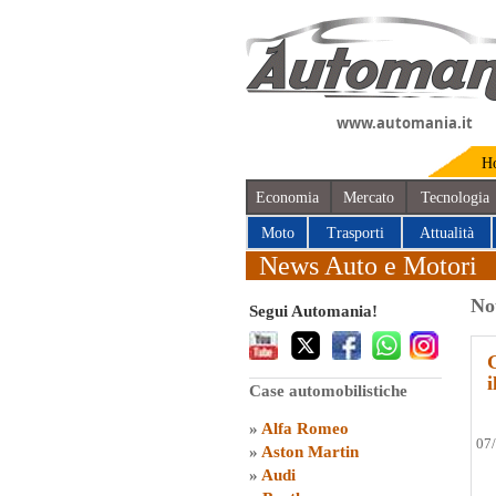
www.automania.it
H
Economia
Mercato
Tecnologia
Moto
Trasporti
Attualità
News Auto e Motori
No
Segui Automania!
G
i
Case automobilistiche
»
Alfa Romeo
07
»
Aston Martin
»
Audi