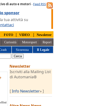
ivo di auto e motori
-
Feed RSS
io sponsor
 tua attività su
ntattaci
|
|
|
FOTO
VIDEO
Newsletter
Curiosità
Motorsport
Report
Crash
Sicurezza
Il Legale
Newsletter
Iscriviti alla Mailing List
di Automania®
e
[
Info Newsletter
» ]
llini
Altre News
News