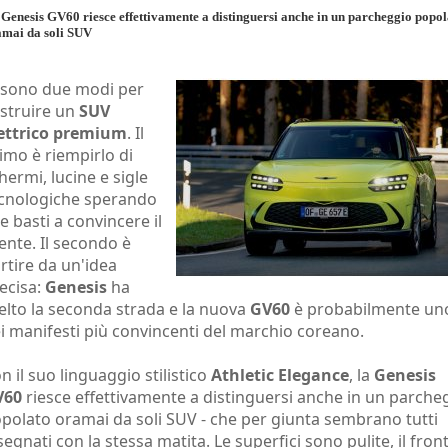
Genesis GV60 riesce effettivamente a distinguersi anche in un parcheggio popol
amai da soli SUV
 sono due modi per
struire un
SUV
ettrico premium
. Il
imo è riempirlo di
hermi, lucine e sigle
cnologiche sperando
e basti a convincere il
iente. Il secondo è
rtire da un'idea
ecisa:
Genesis
ha
elto la seconda strada e la nuova
GV60
è probabilmente un
i manifesti più convincenti del marchio coreano.
n il suo linguaggio stilistico
Athletic Elegance
, la
Genesis
V60
riesce effettivamente a distinguersi anche in un parche
polato oramai da soli SUV - che per giunta sembrano tutti
segnati con la stessa matita. Le superfici sono pulite, il fron