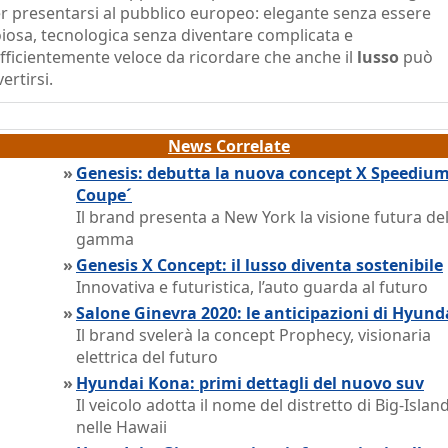
r presentarsi al pubblico europeo: elegante senza essere
iosa, tecnologica senza diventare complicata e
fficientemente veloce da ricordare che anche il
lusso
può
vertirsi.
News Correlate
»
Genesis: debutta la nuova concept X Speediu
Coupe´
Il brand presenta a New York la visione futura del
gamma
»
Genesis X Concept: il lusso diventa sostenibile
Innovativa e futuristica, l’auto guarda al futuro
»
Salone Ginevra 2020: le anticipazioni di Hyund
Il brand svelerà la concept Prophecy, visionaria
elettrica del futuro
»
Hyundai Kona: primi dettagli del nuovo suv
Il veicolo adotta il nome del distretto di Big-Islan
nelle Hawaii