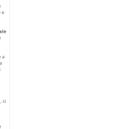
e
 e
ale
e
e a
a
i
a
, si
e