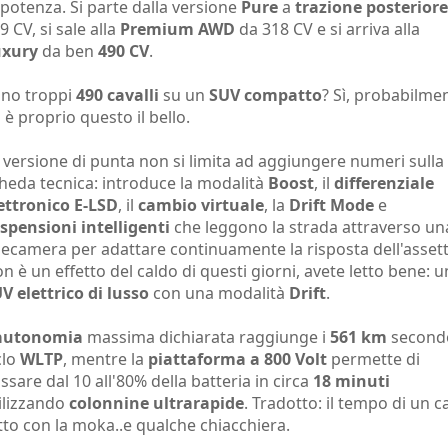
 potenza. Si parte dalla versione
Pure
a
trazione posteriore
9 CV, si sale alla
Premium AWD
da 318 CV e si arriva alla
uxury
da ben
490 CV
.
no troppi
490 cavalli
su un
SUV compatto
? Sì, probabilme
 è proprio questo il bello.
 versione di punta non si limita ad aggiungere numeri sulla
heda tecnica: introduce la modalità
Boost
, il
differenziale
ettronico E-LSD
, il
cambio virtuale
, la
Drift Mode
e
spensioni intelligenti
che leggono la strada attraverso un
lecamera per adattare continuamente la risposta dell'assett
n è un effetto del caldo di questi giorni, avete letto bene: u
V elettrico di lusso
con una modalità
Drift
.
autonomia
massima dichiarata raggiunge i
561 km
secondo
clo
WLTP
, mentre la
piattaforma a 800 Volt
permette di
ssare dal 10 all'80% della batteria in circa
18 minuti
ilizzando
colonnine ultrarapide
. Tradotto: il tempo di un c
tto con la moka..e qualche chiacchiera.