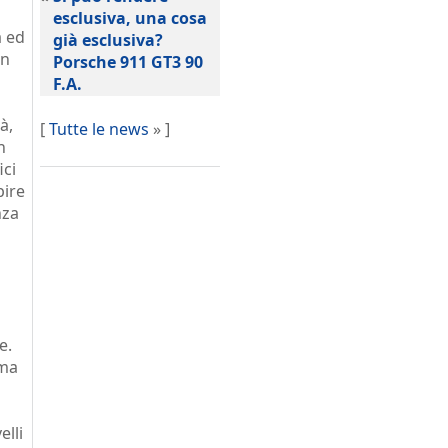
esclusiva, una cosa
à ed
già esclusiva?
un
Porsche 911 GT3 90
F.A.
à,
[
Tutte le news
» ]
n
ici
pire
nza
e.
 ma
elli