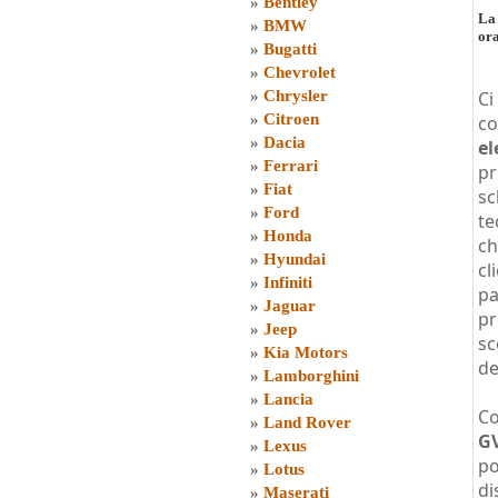
»
Bentley
La 
»
BMW
or
»
Bugatti
»
Chevrolet
»
Chrysler
Ci
»
Citroen
co
»
Dacia
el
»
Ferrari
pr
»
Fiat
sc
»
Ford
te
»
Honda
ch
»
Hyundai
cl
»
Infiniti
pa
»
Jaguar
pr
»
Jeep
sc
»
Kia Motors
de
»
Lamborghini
»
Lancia
Co
»
Land Rover
G
»
Lexus
po
»
Lotus
di
»
Maserati