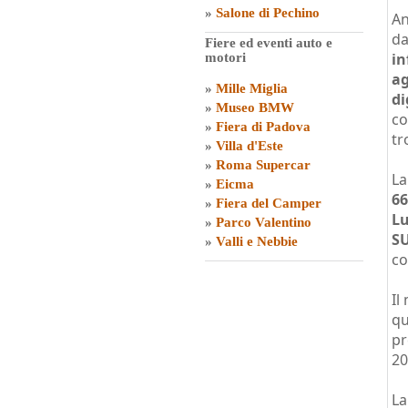
»
Salone di Pechino
An
da
Fiere ed eventi auto e
in
motori
a
»
Mille Miglia
di
»
Museo BMW
c
»
Fiera di Padova
tr
»
Villa d'Este
»
Roma Supercar
La
»
Eicma
66
»
Fiera del Camper
Lu
»
Parco Valentino
SU
»
Valli e Nebbie
co
Il
qu
pr
20
L