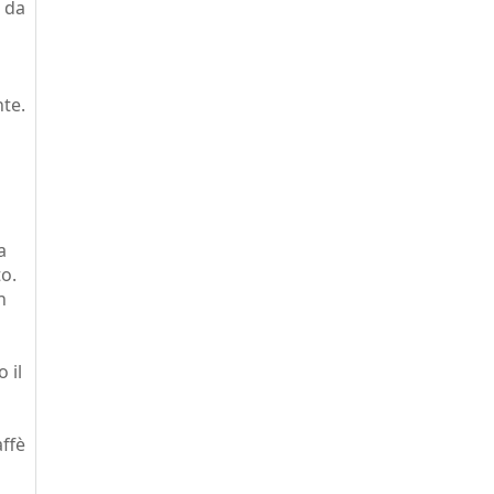
da
nte.
a
o.
n
 il
affè