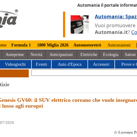
Automania il portale informat
Automania: Spaz
Vuoi promuovere la
Automania.it
?
Co
ome
Formula 1
1000 Miglia 2026
Automotoretrò
Assicurazioni
Anteprime
Novità
Anticipazioni
Elettriche
Ecologia
Saloni
Videogiochi
Eventi
Auto d'Epoca
Accessori
Prove e 
tizie
enesis GV60: il SUV elettrico coreano che vuole insegnar
l lusso agli europei
/07/2026
di
Lorenzo Po