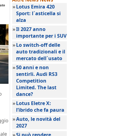
ato
»
Lotus Emira 420
Sport: l´asticella si
alza
»
Il 2027 anno
importante per i SUV
»
Lo switch-off delle
auto tradizionali e il
mercato dell´usato
»
50 anni e non
sentirli. Audi RS3
Competition
Limited. The last
o
dance?
»
Lotus Eletre X:
l’ibrido che fa paura
»
Auto, le novità del
ggio
2027
tale
»
Si può rendere