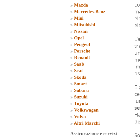
co
»
Mazda
ma
»
Mercedes-Benz
el
»
Mini
el
»
Mitsubishi
»
Nissan
»
Opel
L'
»
Peugeot
tr
»
Porsche
un
»
Renault
mo
»
Saab
im
»
Seat
os
»
Skoda
»
Smart
E 
»
Subaru
ce
»
Suzuki
lu
»
Toyota
se
»
Volkswagen
Ha
»
Volvo
de
»
Altri Marchi
Assicurazione e servizi
So