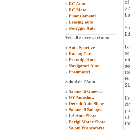
di
»
RC Auto
22
»
RC Moto
L
»
Finanziamenti
»
Leasing auto
So
»
Noleggio Auto
Ed
Veicoli e accessori auto
La
»
Auto Sportive
sc
»
Racing Cars
el
»
Prototipi Auto
so
»
Navigatori Auto
te
»
Pneumatici
No
Saloni dell'Auto
SU
»
Salone di Ginevra
L'
»
NY Autoshow
ci
»
Detroit Auto Show
»
Salone di Bologna
pa
»
LA Auto Show
ut
»
Parigi Motor Show
fa
»
Saloni Francoforte