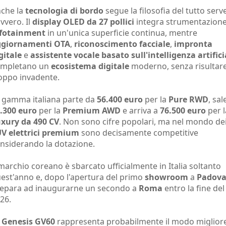
che la
tecnologia di bordo
segue la filosofia del tutto serv
vvero. Il
display OLED da 27 pollici
integra strumentazione
fotainment
in un'unica superficie continua, mentre
ggiornamenti OTA
,
riconoscimento facciale
,
impronta
gitale
e
assistente vocale basato sull'intelligenza artifici
ompletano un
ecosistema digitale
moderno, senza risultar
oppo invadente.
 gamma italiana parte da
56.400 euro
per la
Pure RWD
, sal
.300 euro
per la
Premium AWD
e arriva a
76.500 euro
per l
xury da 490 CV
. Non sono cifre popolari, ma nel mondo de
V elettrici premium
sono decisamente competitive
nsiderando la dotazione.
 marchio coreano è sbarcato ufficialmente in Italia soltanto
est'anno e, dopo l'apertura del primo
showroom
a
Padov
epara ad inaugurarne un secondo a
Roma
entro la fine del
26.
a
Genesis GV60
rappresenta probabilmente il modo miglior