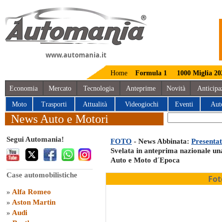
www.automania.it
Home
Formula 1
1000 Miglia 20
Economia
Mercato
Tecnologia
Anteprime
Novità
Anticipa
Moto
Trasporti
Attualità
Videogiochi
Eventi
Aut
News Auto e Motori
Segui Automania!
FOTO
- News Abbinata:
Presentat
Svelata in anteprima nazionale una
Auto e Moto d´Epoca
Case automobilistiche
Fot
»
Alfa Romeo
»
Aston Martin
»
Audi