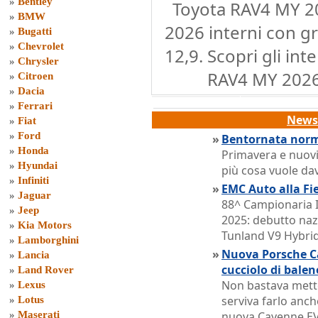
»
Bentley
Toyota RAV4 MY 2
»
BMW
2026 interni con g
»
Bugatti
»
Chevrolet
12,9. Scopri gli int
»
Chrysler
RAV4 MY 2026.
»
Citroen
»
Dacia
»
Ferrari
News 
»
Fiat
»
Ford
»
Bentornata norma
»
Honda
Primavera e nuovi
»
Hyundai
più cosa vuole da
»
Infiniti
»
EMC Auto alla Fie
»
Jaguar
88^ Campionaria I
»
Jeep
2025: debutto naz
»
Kia Motors
Tunland V9 Hybri
»
Lamborghini
»
Nuova Porsche Ca
»
Lancia
cucciolo di balen
»
Land Rover
Non bastava metter
»
Lexus
serviva farlo anch
»
Lotus
»
Maserati
nuova Cayenne E