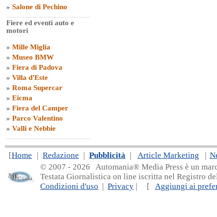
»
Salone di Pechino
Fiere ed eventi auto e
motori
»
Mille Miglia
»
Museo BMW
»
Fiera di Padova
»
Villa d'Este
»
Roma Supercar
»
Eicma
»
Fiera del Camper
»
Parco Valentino
»
Valli e Nebbie
[
Home
|
Redazione
|
Pubblicità
|
Article Marketing
|
N
© 2007 - 20
26 Automania® Media Press è un marchio 
Testata Giornalistica on line iscritta nel Registro d
Condizioni d'uso
|
Privacy
| [
Aggiungi ai prefer