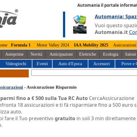
Automania il portale informat
Automania: Spaz
Vuoi questo spazio
Automania.it
Con
ome
Formula 1
Motor Valley 2024
IAA Mobility 2025
Assicurazioni
Anteprime
Novità
Anticipazioni
Elettriche
Ecologia
Saloni
Videogiochi
Eventi
Auto d'Epoca
Accessori
Prove e 
ssicurazioni
- Assicurazione Risparmio
sparmi fino a € 500 sulla Tua RC Auto
CercaAssicurazione
fronta 18 assicurazioni e ti fà risparmiare fino a 500 euro s
izza auto.
i fare il Tuo preventivo
gratuito
in soli 3 min direttamente
e.