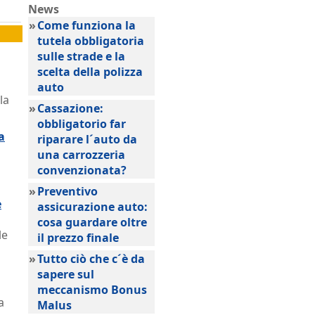
News
»
Come funziona la
tutela obbligatoria
sulle strade e la
scelta della polizza
auto
la
»
Cassazione:
obbligatorio far
a
riparare l´auto da
una carrozzeria
convenzionata?
»
Preventivo
e
assicurazione auto:
cosa guardare oltre
le
il prezzo finale
»
Tutto ciò che c´è da
sapere sul
meccanismo Bonus
a
Malus