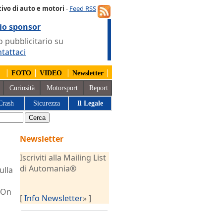
ivo di auto e motori
-
Feed RSS
io sponsor
 pubblicitario su
tattaci
|
|
|
|
FOTO
VIDEO
Newsletter
Curiosità
Motorsport
Report
Crash
Sicurezza
Il Legale
Newsletter
Iscriviti alla Mailing List
di Automania®
ulla
 On
[
Info Newsletter
» ]