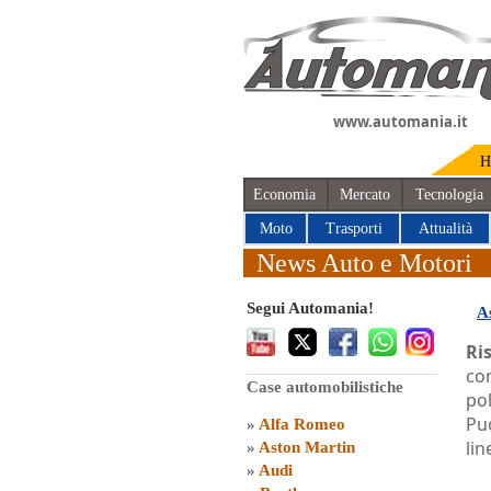
www.automania.it
H
Economia
Mercato
Tecnologia
Moto
Trasporti
Attualità
News Auto e Motori
Segui Automania!
A
Ri
con
Case automobilistiche
pol
Puo
»
Alfa Romeo
lin
»
Aston Martin
»
Audi