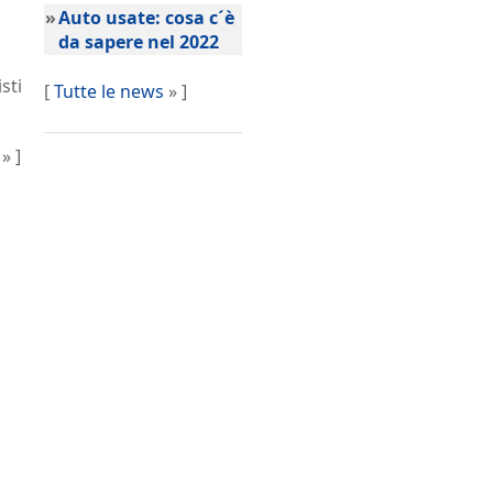
»
Auto usate: cosa c´è
da sapere nel 2022
sti
[
Tutte le news
» ]
» ]