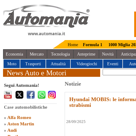
www.automania.it
Home
Formula 1
1000 Miglia 20
Economia
Mercato
Tecnologia
Anteprime
Novità
Anticipa
Moto
Trasporti
Attualità
Videogiochi
Eventi
Aut
News Auto e Motori
Notizie
Segui Automania!
Hyundai MOBIS: le informaz
strabismi
Case automobilistiche
»
Alfa Romeo
28/09/2025
»
Aston Martin
»
Audi