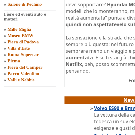
deve sopportare?
Hyundai M
»
Salone di Pechino
modelli che lo monteranno, ma
Fiere ed eventi auto e
realtà aumentata” punta a div
motori
quindi non aspettatevelo sul
»
Mille Miglia
»
Museo BMW
La sensazione e la strada che
»
Fiera di Padova
sempre più questa: nel futur
»
Villa d'Este
sembrare meno un viaggio e 
»
Roma Supercar
aumentata
. E se ti stai già 
»
Eicma
Netflix
, beh, posso scommetter
»
Fiera del Camper
pensando.
»
Parco Valentino
Fo
»
Valli e Nebbie
News
»
Volvo ES90 e Bmw
La vettura della c
tedesca un suv ele
esigenze e gusti d