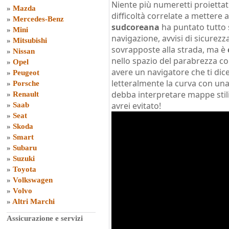
Niente più numeretti proiettati
»
Mazda
difficoltà correlate a mettere
»
Mercedes-Benz
sudcoreana
ha puntato tutto s
»
Mini
navigazione, avvisi di sicure
»
Mitsubishi
sovrapposte alla strada, ma è
»
Nissan
nello spazio del parabrezza c
»
Opel
avere un navigatore che ti di
»
Peugeot
letteralmente la curva con una
»
Porsche
debba interpretare mappe stili
»
Renault
avrei evitato!
»
Saab
»
Seat
»
Skoda
»
Smart
»
Subaru
»
Suzuki
»
Toyota
»
Volkswagen
»
Volvo
»
Altri Marchi
Assicurazione e servizi