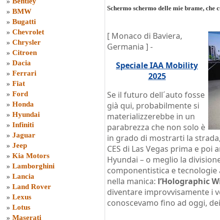
»
Bentley
Schermo schermo delle mie brame, che cu
»
BMW
»
Bugatti
»
Chevrolet
[ Monaco di Baviera,
»
Chrysler
Germania ] -
»
Citroen
»
Dacia
Speciale IAA Mobility
»
Ferrari
2025
»
Fiat
Se il futuro dell´auto fosse
»
Ford
»
Honda
già qui, probabilmente si
»
Hyundai
materializzerebbe in un
»
Infiniti
parabrezza che non solo è
»
Jaguar
in grado di mostrarti la strada
»
Jeep
CES di Las Vegas prima e poi 
»
Kia Motors
Hyundai – o meglio la division
»
Lamborghini
componentistica e tecnologie 
»
Lancia
nella manica:
l’Holographic W
»
Land Rover
diventare improvvisamente i v
»
Lexus
conoscevamo fino ad oggi, de
»
Lotus
»
Maserati