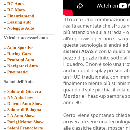
»
RC Auto
»
RC Moto
»
Finanziamenti
Il trucco? Una combinazione di
»
Leasing auto
realtà aumentata che sfruttan
»
Noleggio Auto
più attenzione sulla strada – o
Veicoli e accessori auto
all’improvviso per non si sa q
questa tecnologia si andrà ad
»
Auto Sportive
sistemi ADAS
e con la guida a
»
Racing Cars
pezzo di puzzle finito sotto a
»
Prototipi Auto
il quadro. E non è solo una tr
»
Navigatori Auto
anche qui, il display presentat
»
Pneumatici
un HUD tradizionale, con immag
Saloni dell'Auto
finalmente niente più strabism
quando il sole picchia, il vola
»
Salone di Ginevra
Mordor
e l'head-up sembra sb
»
NY Autoshow
anni ´90.
»
Detroit Auto Show
»
Salone di Bologna
Certo, viene spontaneo chied
»
LA Auto Show
arriverà di serie una tecnolog
»
Parigi Motor Show
alle classiche ditate, moscerin
»
Saloni Francoforte