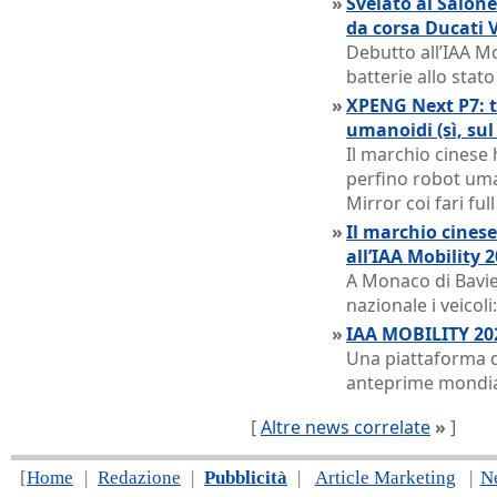
»
Svelato al Salone
da corsa Ducati 
Debutto all’IAA M
batterie allo stato
»
XPENG Next P7: tr
umanoidi (sì, sul 
Il marchio cinese h
perfino robot uman
Mirror coi fari ful
»
Il marchio cinese
all’IAA Mobility 
A Monaco di Bavie
nazionale i veicoli:
»
IAA MOBILITY 202
Una piattaforma d
anteprime mondia
[
Altre news correlate
»
]
[
Home
|
Redazione
|
Pubblicità
|
Article Marketing
|
N