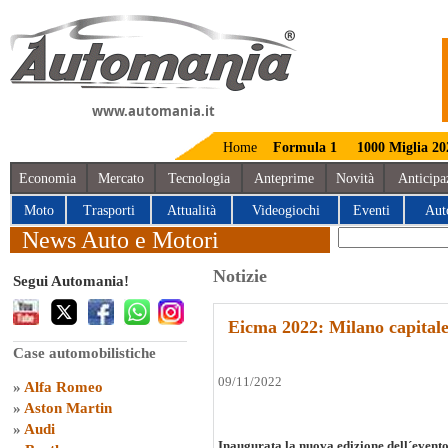
www.automania.it
Home
Formula 1
1000 Miglia 20
Economia
Mercato
Tecnologia
Anteprime
Novità
Anticipa
Moto
Trasporti
Attualità
Videogiochi
Eventi
Aut
News Auto e Motori
Notizie
Segui Automania!
Eicma 2022: Milano capitale
Case automobilistiche
09/11/2022
»
Alfa Romeo
»
Aston Martin
»
Audi
Inaugurata la nuova edizione dell´evento