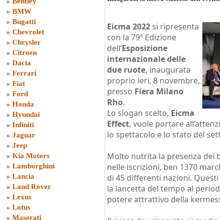
»
Bentley
»
BMW
»
Bugatti
Eicma 2022
si ripresenta
»
Chevrolet
con la 79ª Edizione
»
Chrysler
dell’
Esposizione
»
Citroen
internazionale delle
»
Dacia
due ruote
, inaugurata
»
Ferrari
proprio ieri, 8 novembre,
»
Fiat
presso
Fiera Milano
»
Ford
Rho
.
»
Honda
Lo slogan scelto,
Eicma
»
Hyundai
Effect
, vuole portare all’attenz
»
Infiniti
lo spettacolo e lo stato del set
»
Jaguar
»
Jeep
Molto nutrita la presenza dei 
»
Kia Motors
nelle iscrizioni, ben 1370 marc
»
Lamborghini
»
Lancia
di 45 differenti nazioni. Quest
»
Land Rover
la lancetta del tempo al perio
»
Lexus
potere attrattivo della kermes
»
Lotus
»
Maserati