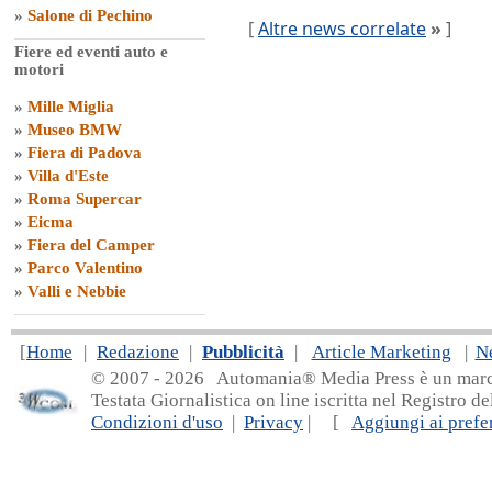
»
Salone di Pechino
[
Altre news correlate
»
]
Fiere ed eventi auto e
motori
»
Mille Miglia
»
Museo BMW
»
Fiera di Padova
»
Villa d'Este
»
Roma Supercar
»
Eicma
»
Fiera del Camper
»
Parco Valentino
»
Valli e Nebbie
[
Home
|
Redazione
|
Pubblicità
|
Article Marketing
|
N
© 2007 - 20
26 Automania® Media Press è un marchio 
Testata Giornalistica on line iscritta nel Registro d
Condizioni d'uso
|
Privacy
| [
Aggiungi ai prefer