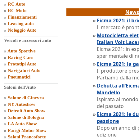
»
RC Auto
»
RC Moto
News 
»
Finanziamenti
»
Eicma 2021: il bri
»
Leasing auto
Il mercato è pront
»
Noleggio Auto
»
Motocicletta elet
Veicoli e accessori auto
Italian Volt Lac
Eicma 2021: in es
»
Auto Sportive
sperimentale di 
»
Racing Cars
»
Eicma 2021: la 
»
Prototipi Auto
Il produttore pres
»
Navigatori Auto
Partiamo dalla m
»
Pneumatici
»
Debutta all’Eicm
Saloni dell'Auto
Mandello
»
Salone di Ginevra
Ispirata al mondo 
»
NY Autoshow
del passato
»
Detroit Auto Show
»
Eicma 2021: le du
»
Salone di Bologna
passione
»
LA Auto Show
Dopo un anno di p
»
Parigi Motor Show
edizione
»
Saloni Francoforte