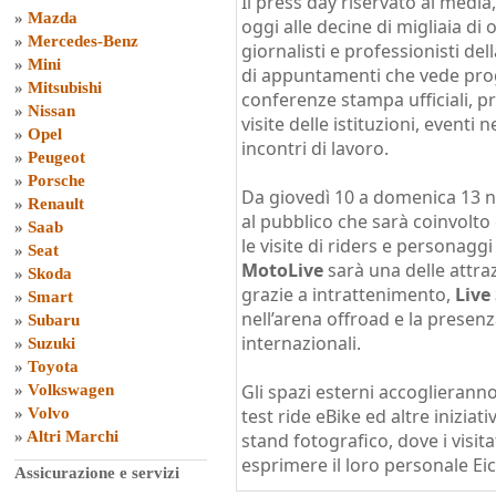
Il press day riservato ai media, 
»
Mazda
oggi alle decine di migliaia di 
»
Mercedes-Benz
giornalisti e professionisti de
»
Mini
di appuntamenti che vede pro
»
Mitsubishi
conferenze stampa ufficiali, p
»
Nissan
visite delle istituzioni, eventi 
»
Opel
incontri di lavoro.
»
Peugeot
»
Porsche
Da giovedì 10 a domenica 13 n
»
Renault
al pubblico che sarà coinvolto
»
Saab
le visite di riders e personaggi
»
Seat
MotoLive
sarà una delle attra
»
Skoda
grazie a intrattenimento,
Live
»
Smart
nell’arena offroad e la presenza
»
Subaru
internazionali.
»
Suzuki
»
Toyota
Gli spazi esterni accoglierann
»
Volkswagen
»
Volvo
test ride eBike ed altre iniziat
»
Altri Marchi
stand fotografico, dove i visita
esprimere il loro personale Ei
Assicurazione e servizi