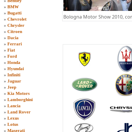
»
Bentley
»
BMW
»
Bugatti
Bologna Motor Show 2010, con 
»
Chevrolet
»
Chrysler
»
Citroen
»
Dacia
»
Ferrari
»
Fiat
»
Ford
»
Honda
»
Hyundai
»
Infiniti
»
Jaguar
»
Jeep
»
Kia Motors
»
Lamborghini
»
Lancia
»
Land Rover
»
Lexus
»
Lotus
»
Maserati