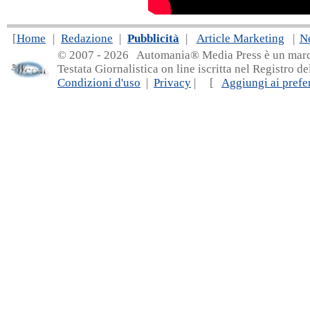
[
Home
|
Redazione
|
Pubblicità
|
Article Marketing
|
N
© 2007 - 20
26 Automania® Media Press è un marchio 
Testata Giornalistica on line iscritta nel Registro d
Condizioni d'uso
|
Privacy
| [
Aggiungi ai prefer