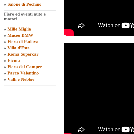
»
Salone di Pechino
Fiere ed eventi auto e
motori
»
Mille Miglia
»
Museo BMW
»
Fiera di Padova
»
Villa d'Este
»
Roma Supercar
»
Eicma
»
Fiera del Camper
»
Parco Valentino
»
Valli e Nebbie