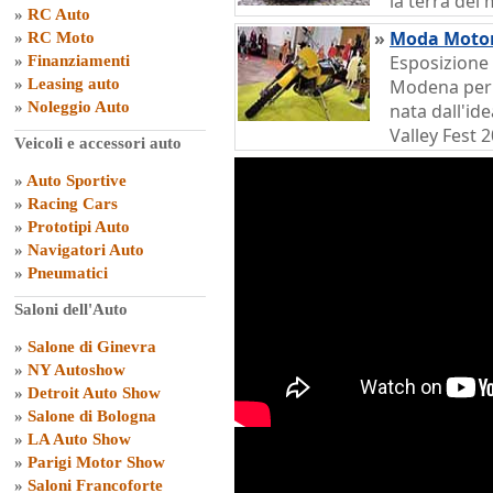
la terra dei
»
RC Auto
»
Moda Motor
»
RC Moto
Esposizione 
»
Finanziamenti
»
Leasing auto
Modena per 
»
Noleggio Auto
nata dall'id
Valley Fest 
Veicoli e accessori auto
»
Auto Sportive
»
Racing Cars
»
Prototipi Auto
»
Navigatori Auto
»
Pneumatici
Saloni dell'Auto
»
Salone di Ginevra
»
NY Autoshow
»
Detroit Auto Show
»
Salone di Bologna
»
LA Auto Show
»
Parigi Motor Show
»
Saloni Francoforte