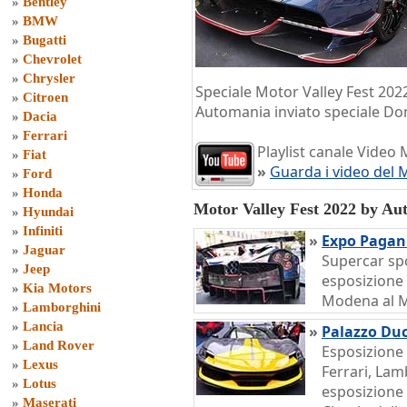
»
Bentley
»
BMW
»
Bugatti
»
Chevrolet
»
Chrysler
Speciale Motor Valley Fest 2022
»
Citroen
Automania inviato speciale Do
»
Dacia
»
Ferrari
Playlist canale Video 
»
Fiat
»
Guarda i video del 
»
Ford
»
Honda
Motor Valley Fest 2022 by Au
»
Hyundai
»
Infiniti
»
Expo Pagan
»
Jaguar
Supercar spo
»
Jeep
esposizione 
»
Kia Motors
Modena al M
»
Lamborghini
»
Lancia
»
Palazzo Du
»
Land Rover
Esposizione 
»
Lexus
Ferrari, Lam
»
Lotus
esposizione 
»
Maserati