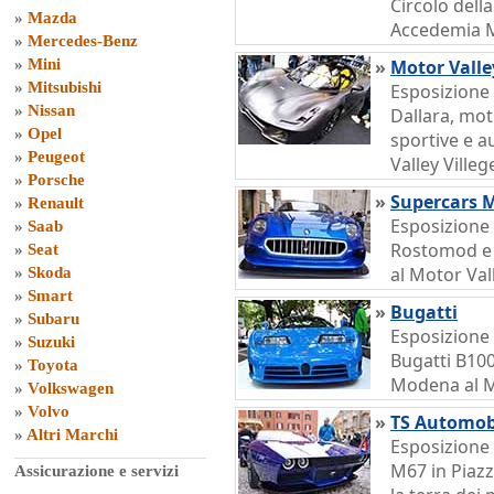
Circolo della
»
Mazda
Accedemia M
»
Mercedes-Benz
»
Mini
»
Motor Valle
»
Mitsubishi
Esposizione 
»
Nissan
Dallara, mot
»
Opel
sportive e a
»
Peugeot
Valley Ville
»
Porsche
»
Supercars 
»
Renault
Esposizione 
»
Saab
Rostomod e
»
Seat
al Motor Val
»
Skoda
»
Smart
»
Bugatti
»
Subaru
Esposizione 
»
Suzuki
Bugatti B100
»
Toyota
Modena al M
»
Volkswagen
»
Volvo
»
TS Automob
»
Altri Marchi
Esposizione
M67 in Piaz
Assicurazione e servizi