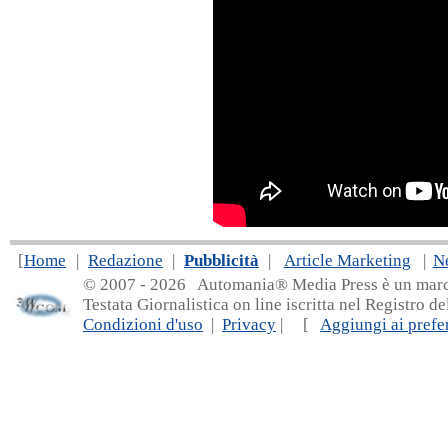
[
Home
|
Redazione
|
Pubblicità
|
Article Marketing
|
N
© 2007 - 20
26 Automania® Media Press è un marchio 
Testata Giornalistica on line iscritta nel Registro d
Condizioni d'uso
|
Privacy
| [
Aggiungi ai prefer