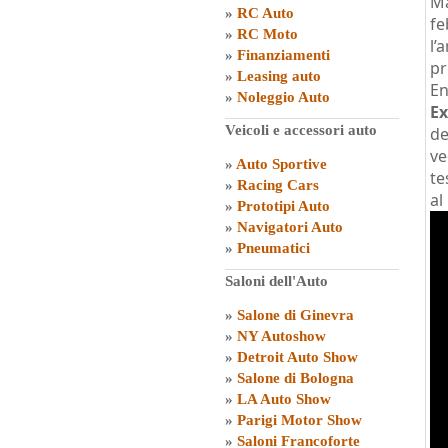
Ma
»
RC Auto
fe
»
RC Moto
l’
»
Finanziamenti
pr
»
Leasing auto
En
»
Noleggio Auto
Ex
Veicoli e accessori auto
de
ve
»
Auto Sportive
te
»
Racing Cars
al
»
Prototipi Auto
»
Navigatori Auto
»
Pneumatici
Saloni dell'Auto
»
Salone di Ginevra
»
NY Autoshow
»
Detroit Auto Show
»
Salone di Bologna
»
LA Auto Show
»
Parigi Motor Show
»
Saloni Francoforte