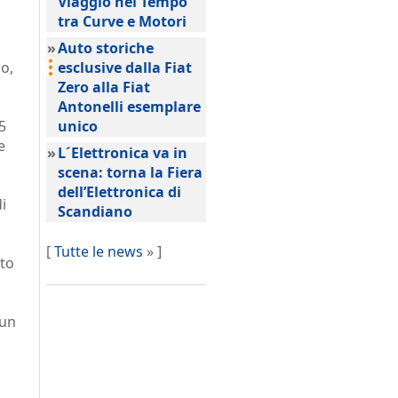
Viaggio nel Tempo
tra Curve e Motori
»
Auto storiche
io,
esclusive dalla Fiat
Zero alla Fiat
Antonelli esemplare
5
unico
e
»
L´Elettronica va in
scena: torna la Fiera
dell’Elettronica di
i
Scandiano
[
Tutte le news
» ]
oto
 un