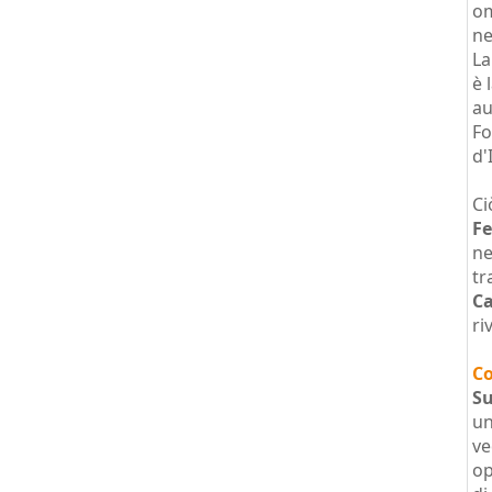
om
ne
L
è 
au
Fo
d'
Ci
Fe
ne
tr
C
ri
Co
Su
un
ve
op