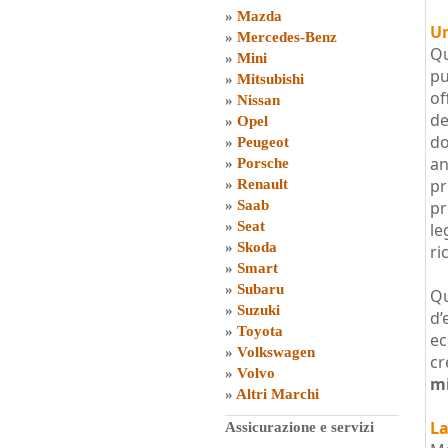
»
Mazda
Un
»
Mercedes-Benz
Qu
»
Mini
pu
»
Mitsubishi
of
»
Nissan
de
»
Opel
do
»
Peugeot
an
»
Porsche
p
»
Renault
»
Saab
pr
»
Seat
le
»
Skoda
ri
»
Smart
»
Subaru
Qu
»
Suzuki
d’
»
Toyota
ec
»
Volkswagen
cr
»
Volvo
m
»
Altri Marchi
La
Assicurazione e servizi