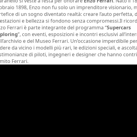
ranello si veste a festa per onorare
Enzo Ferrari
. Nato il 1
bbraio 1898, Enzo non fu solo un imprenditore visionario, 
artefice di un sogno diventato realtà: creare l’auto perfetta,
estazioni e bellezza si fondono senza compromessi.Il ricord
zo Ferrari è parte integrante del programma “
Supercars
ploring
”, con eventi, esposizioni e incontri esclusivi all’inte
ll’archivio e del Museo Ferrari. Un’occasione imperdibile pe
dere da vicino i modelli più rari, le edizioni speciali, e ascolt
stimonianze di piloti, ingegneri e designer che hanno contr
 mito Ferrari.