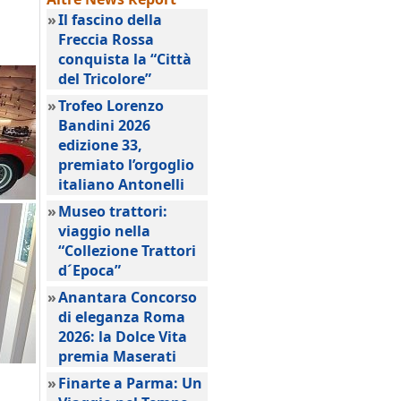
»
Il fascino della
Freccia Rossa
conquista la “Città
del Tricolore”
»
Trofeo Lorenzo
Bandini 2026
edizione 33,
premiato l’orgoglio
italiano Antonelli
»
Museo trattori:
viaggio nella
“Collezione Trattori
d´Epoca”
»
Anantara Concorso
di eleganza Roma
2026: la Dolce Vita
premia Maserati
»
Finarte a Parma: Un