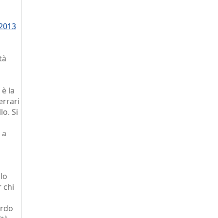
 2013
tà
 è la
errari
lo. Si
 a
lo
 chi
ordo