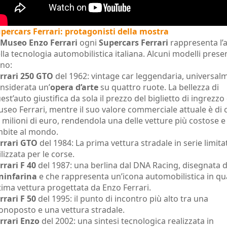
percars Ferrari: protagonisti della mostra
Museo Enzo Ferrari
ogni
Supercars Ferrari
rappresenta l’
lla tecnologia automobilistica italiana. Alcuni modelli prese
no:
rrari 250 GTO
del 1962: vintage car leggendaria, universal
nsiderata un’
opera d’arte
su quattro ruote. La bellezza di
est’auto giustifica da sola il prezzo del biglietto di ingrezzo
seo Ferrari, mentre il suo valore commerciale attuale è di c
 milioni di euro, rendendola una delle vetture più costose e
bite al mondo.
rrari GTO
del 1984: La prima vettura stradale in serie limita
ilizzata per le corse.
rrari F 40
del 1987: una berlina dal DNA Racing, disegnata 
ninfarina
e che rappresenta un’icona automobilistica in q
tima vettura progettata da Enzo Ferrari.
rrari F 50
del 1995: il punto di incontro più alto tra una
noposto e una vettura stradale.
rrari Enzo
del 2002: una sintesi tecnologica realizzata in