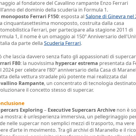
aggio al fondatore del Cavallino rampante Enzo Ferrari
ll'anno del dominio della scuderia in Formula 1.
a
monoposto Ferrari F150
: esposta al
Salone di Ginevra nel
la cinquantasettesima monoposto, costruita dalla casa
tomobilistica Ferrari, per partecipare alla stagione 2011 di
rmula 1, il nome è un omaggio ai 150º Anniversario dell'Uni
Italia da parte della
Scuderia Ferrari
.
ò che lascia davvero senza fiato gli appassionati di supercar
rrari F80
: la nuovissima
hypercar estrema
presentata da F
l 2024 per celebrare l’80º anniversario della Casa di Maranel
atta della vettura stradale più potente mai realizzata dal
avallino Rampante
, un concentrato di tecnologia destinato
voluzionare il concetto stesso di supercar.
nclusione
percars Exploring
–
Executive Supercars Archive
non è so
a mostra: è un’esperienza immersiva, un pellegrinaggio per
de nelle supercar non semplici mezzi di trasporto, ma vere
ere d’arte in movimento. Tra gli archivi di Maranello e il ric