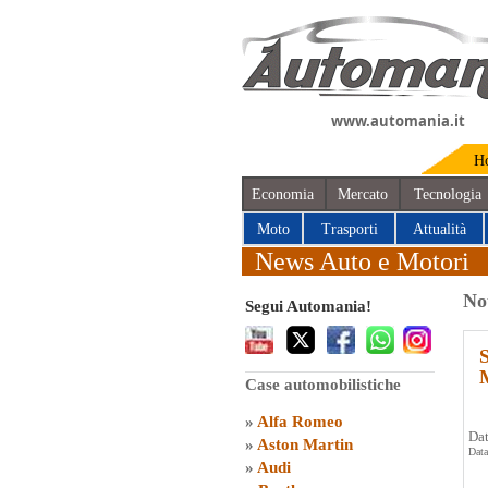
www.automania.it
H
Economia
Mercato
Tecnologia
Moto
Trasporti
Attualità
News Auto e Motori
No
Segui Automania!
Case automobilistiche
»
Alfa Romeo
Dat
»
Aston Martin
Data
»
Audi