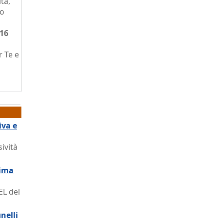
ità,
do
16
r Te e
iva e
ività
sima
EL del
nelli