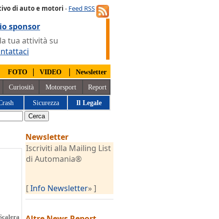
ivo di auto e motori
-
Feed RSS
io sponsor
 tua attività su
ntattaci
|
|
|
FOTO
VIDEO
Newsletter
Curiosità
Motorsport
Report
Crash
Sicurezza
Il Legale
Newsletter
Iscriviti alla Mailing List
di Automania®
[
Info Newsletter
» ]
Scalera
Altre News
Report