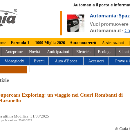
Automania il portale informat
Automania: Spaz
Vuoi promuovere la
Automania.it
?
Co
ome
Formula 1
1000 Miglia 2026
Automotoretrò
Assicurazioni
Anteprime
Novità
Anticipazioni
Elettriche
Ecologia
Saloni
Videogiochi
Eventi
Auto d'Epoca
Accessori
Prove e 
tizie
Supercars Exploring: un viaggio nei Cuori Rombanti di
Maranello
a ultima Modifica: 31/08/2025
 pubblicazione: 29/08/2025
di
Catia 