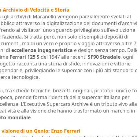
 Archivio di Velocità e Storia
i gli archivi di Maranello vengono parzialmente svelati al
bblico attraverso la digitalizzazione dei documenti d'archiv
frendo ai visitatori uno sguardo privilegiato sull'evoluzione
ll'azienda. Si tratta però, non solo di semplici depositi di
cumenti, ma di un vero e proprio viaggio attraverso oltre 7
ni di
eccellenza ingegneristica
e design senza tempo. Dall
rime
Ferrari 125 S
del 1947 alle recenti
SF90 Stradale
, ogni
ogetto racconta una storia di sfide, innovazioni e vittorie
ggendarie, privilegiando le supercar con i più alti standard d
cerca tecnologica.
i, tra schede tecniche, bozzetti originali, prototipi unici e f
epoca, prende forma l’identità della supercar italiana per
cellenza. L’Executive Supercars Archive è un tributo vivo alla
eatività e alla visione che hanno trasformato un marchio in
ito mondiale
.
 visione di un Genio: Enzo Ferrari