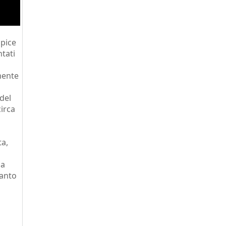
apice
ntati
mente
 del
irca
ta,
da
uanto