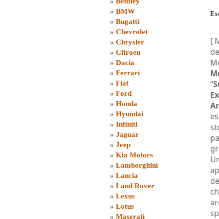
»
Bentley
»
BMW
Exe
»
Bugatti
»
Chevrolet
[ 
»
Chrysler
de
»
Citroen
Mo
»
Dacia
Mo
»
Ferrari
“
S
»
Fiat
»
Ford
Ex
»
Honda
Ar
»
Hyundai
es
»
Infiniti
st
»
Jaguar
pa
»
Jeep
gr
»
Kia Motors
Un
»
Lamborghini
ap
»
Lancia
de
»
Land Rover
ch
»
Lexus
ar
»
Lotus
sp
»
Maserati