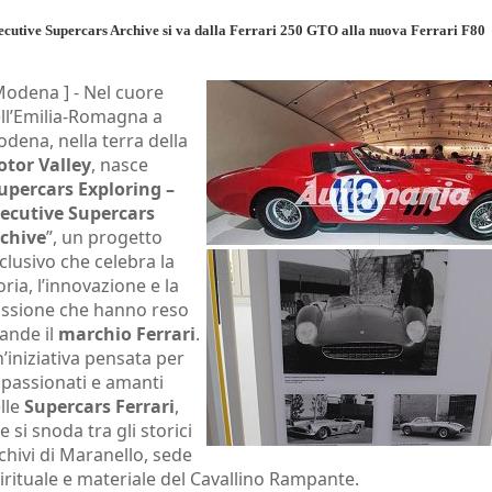
cutive Supercars Archive si va dalla Ferrari 250 GTO alla nuova Ferrari F80
Modena ] -
Nel cuore
ll’Emilia-Romagna a
dena, nella terra della
tor Valley
, nasce
upercars Exploring –
ecutive Supercars
chive
”, un progetto
clusivo che celebra la
oria, l’innovazione e la
ssione che hanno reso
ande il
marchio Ferrari
.
’iniziativa pensata per
passionati e amanti
lle
Supercars Ferrari
,
e si snoda tra gli storici
chivi di Maranello, sede
irituale e materiale del Cavallino Rampante.