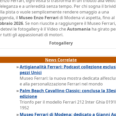
 Enzo Ferrari, ogni visita si trasforma in un tributo alla veloc
l’eleganza e a un’eredità senza tempo. Per chi sogna il brivi
lla pista o vuole semplicemente rendere omaggio a una
ggenda, il
Museo Enzo Ferrari
di Modena vi aspetta, fino al
bbraio 2026
. Se non riuscite a raggiungere il Museo Ferrari,
detevi le fotogallery è il Video che
Automania
ha girato pe
r tutti gli appassionati di motori.
Fotogallery
News Correlate
»
Artigianalità Ferrari: Podcast collezione esclus
pezzi Unici
Museo Ferrari: la nuova mostra dedicata all’esclus
e alla personalizzazione Ferrari nel mondo
»
Palm Beach Cavallino Classic: conclusa la 33e
edizione
Trionfo per il modello Ferrari 212 Inter Ghia 0191
1952
»
Museo Ferrari di Modena: dedicato a Gianni Ag