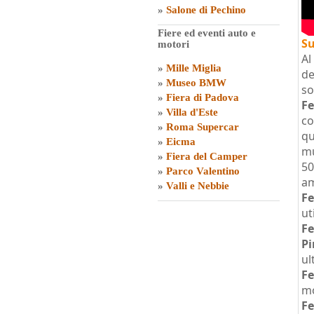
»
Salone di Pechino
Fiere ed eventi auto e
Su
motori
Al
»
Mille Miglia
de
»
Museo BMW
so
»
Fiera di Padova
Fe
»
Villa d'Este
co
»
Roma Supercar
qu
»
Eicma
mu
»
Fiera del Camper
50
»
Parco Valentino
am
»
Valli e Nebbie
Fe
ut
Fe
Pi
ul
Fe
mo
Fe