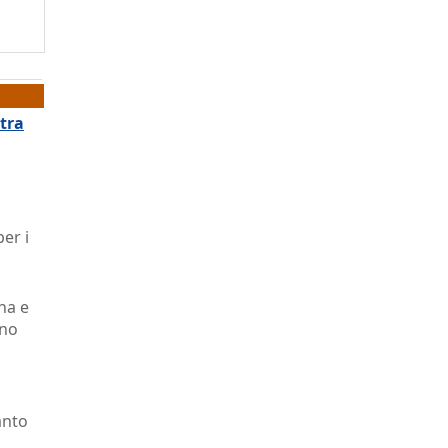
 tra
er i
na e
ono
anto