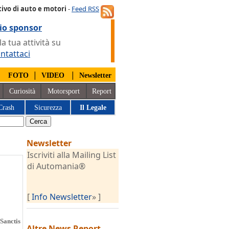
ivo di auto e motori
-
Feed RSS
io sponsor
 tua attività su
ntattaci
|
|
|
FOTO
VIDEO
Newsletter
Curiosità
Motorsport
Report
Crash
Sicurezza
Il Legale
Newsletter
Iscriviti alla Mailing List
di Automania®
[
Info Newsletter
» ]
Sanctis
Altre News
Report