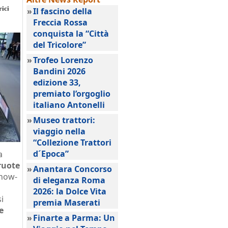
rici
»
Il fascino della
Freccia Rossa
conquista la “Città
del Tricolore”
»
Trofeo Lorenzo
Bandini 2026
edizione 33,
premiato l’orgoglio
italiano Antonelli
»
Museo trattori:
viaggio nella
“Collezione Trattori
d´Epoca”
a
 ruote
»
Anantara Concorso
know-
di eleganza Roma
2026: la Dolce Vita
i
premia Maserati
e
»
Finarte a Parma: Un