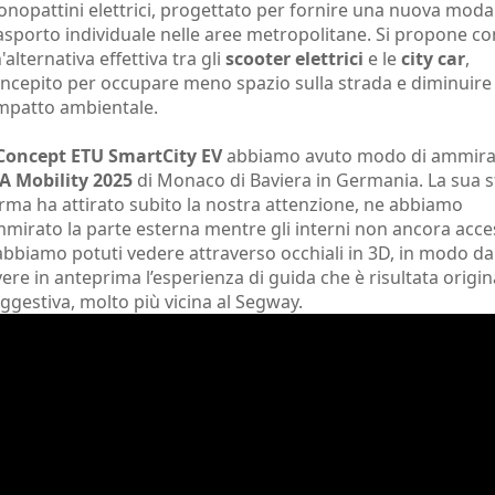
nopattini elettrici, progettato per fornire una nuova modal
asporto individuale nelle aree metropolitane. Si propone c
'alternativa effettiva tra gli
scooter elettrici
e le
city car
,
ncepito per occupare meno spazio sulla strada e diminuire
impatto ambientale.
Concept ETU SmartCity EV
abbiamo avuto modo di ammirar
A Mobility 2025
di Monaco di Baviera in Germania. La sua 
rma ha attirato subito la nostra attenzione, ne abbiamo
mirato la parte esterna mentre gli interni non ancora acces
 abbiamo potuti vedere attraverso occhiali in 3D, in modo da
vere in anteprima l’esperienza di guida che è risultata origin
ggestiva, molto più vicina al Segway.