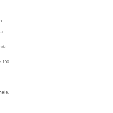
n
ta
onda
 e 100
nale
,