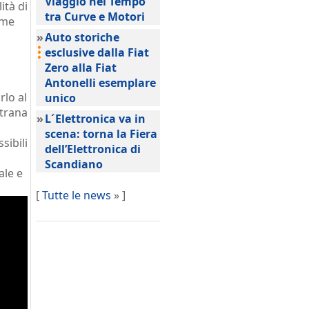
Viaggio nel Tempo
ità di
tra Curve e Motori
ome
»
Auto storiche
esclusive dalla Fiat
Zero alla Fiat
Antonelli esemplare
lo al
unico
strana
»
L´Elettronica va in
scena: torna la Fiera
sibili
dell’Elettronica di
Scandiano
ale e
[
Tutte le news
» ]