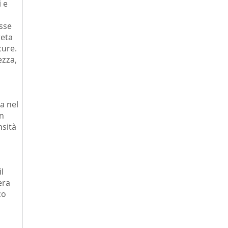
 e
sse
reta
cure.
ezza,
a nel
in
nsità
l
era
co