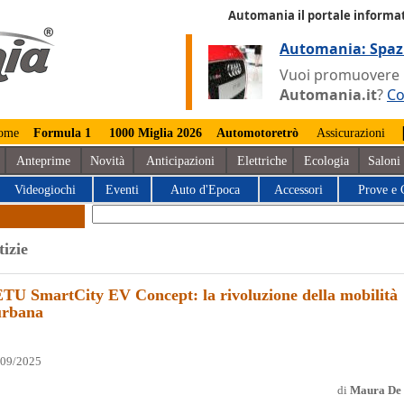
Automania il portale informat
Automania: Spaz
Vuoi promuovere la
Automania.it
?
Co
ome
Formula 1
1000 Miglia 2026
Automotoretrò
Assicurazioni
Anteprime
Novità
Anticipazioni
Elettriche
Ecologia
Saloni
Videogiochi
Eventi
Auto d'Epoca
Accessori
Prove e 
tizie
ETU SmartCity EV Concept: la rivoluzione della mobilità
urbana
/09/2025
di
Maura De 