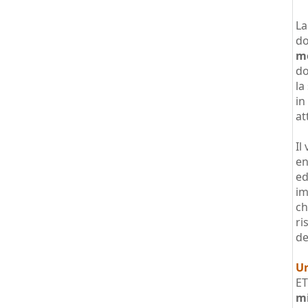
La
do
mo
do
la
in
at
Il
en
e
im
ch
ri
de
Un
ET
mi