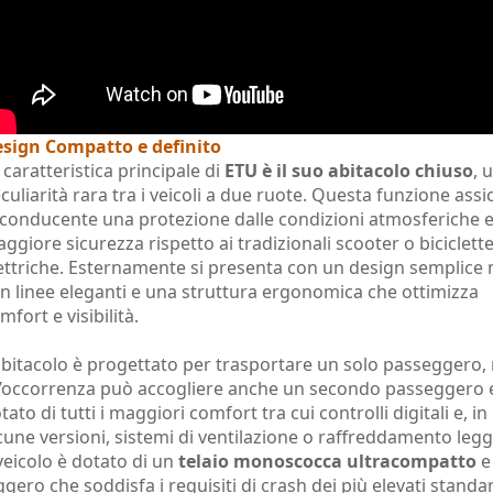
sign Compatto e definito
 caratteristica principale di
ETU è il suo abitacolo chiuso
, 
culiarità rara tra i veicoli a due ruote. Questa funzione assi
 conducente una protezione dalle condizioni atmosferiche 
ggiore sicurezza rispetto ai tradizionali scooter o biciclett
ettriche. Esternamente si presenta con un design semplice
n linee eleganti e una struttura ergonomica che ottimizza
mfort e visibilità.
abitacolo è progettato per trasportare un solo passeggero,
l’occorrenza può accogliere anche un secondo passeggero 
tato di tutti i maggiori comfort tra cui controlli digitali e, in
cune versioni, sistemi di ventilazione o raffreddamento legg
 veicolo è dotato di un
telaio monoscocca ultracompatto
e
ggero che soddisfa i requisiti di crash dei più elevati standa