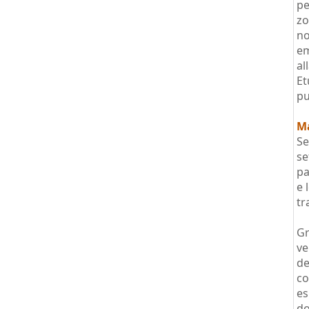
pe
zo
no
em
al
Et
pu
Ma
Se
se
pa
e 
tr
Gr
ve
de
co
es
do