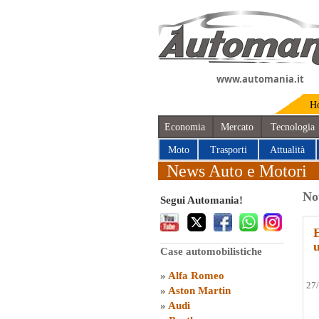
www.automania.it
H
Economia
Mercato
Tecnologia
Moto
Trasporti
Attualità
News Auto e Motori
No
Segui Automania!
Case automobilistiche
»
Alfa Romeo
27
»
Aston Martin
»
Audi