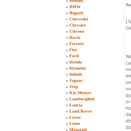
»
Bentley
Tra
»
BMW
»
Bugatti
»
Chevrolet
[ 
»
Chrysler
Ge
»
Citroen
»
Dacia
»
Ferrari
»
Fiat
Ne
»
Ford
»
Honda
ca
»
Hyundai
mo
»
Infiniti
em
»
Jaguar
so
»
Jeep
so
»
Kia Motors
qu
»
Lamborghini
or
»
Lancia
ho
»
Land Rover
da
»
Lexus
di
»
Lotus
do
»
Maserati