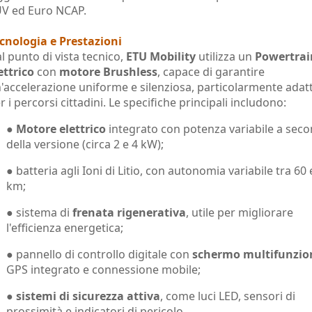
V ed Euro NCAP.
cnologia e Prestazioni
l punto di vista tecnico,
ETU Mobility
utilizza un
Powertrai
ettrico
con
motore Brushless
, capace di garantire
'accelerazione uniforme e silenziosa, particolarmente adat
r i percorsi cittadini. Le specifiche principali includono:
●
Motore elettrico
integrato con potenza variabile a sec
della versione (circa 2 e 4 kW);
● batteria agli Ioni di Litio, con autonomia variabile tra 60
km;
● sistema di
frenata rigenerativa
, utile per migliorare
l'efficienza energetica;
● pannello di controllo digitale con
schermo multifunzio
GPS integrato e connessione mobile;
●
sistemi di sicurezza attiva
, come luci LED, sensori di
prossimità e indicatori di pericolo.