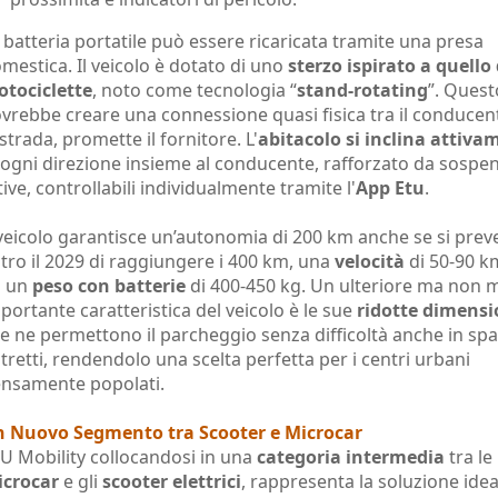
 batteria portatile può essere ricaricata tramite una presa
mestica. Il veicolo è dotato di uno
sterzo ispirato a quello 
tociclette
, noto come tecnologia “
stand-rotating
”. Quest
vrebbe creare una connessione quasi fisica tra il conducen
 strada, promette il fornitore. L'
abitacolo si inclina attiva
 ogni direzione insieme al conducente, rafforzato da sospen
tive, controllabili individualmente tramite l'
App Etu
.
 veicolo garantisce un’autonomia di 200 km anche se si pre
tro il 2029 di raggiungere i 400 km, una
velocità
di 50-90 k
d un
peso con batterie
di 400-450 kg. Un ulteriore ma non
portante caratteristica del veicolo è le sue
ridotte dimensi
e ne permettono il parcheggio senza difficoltà anche in spa
stretti, rendendolo una scelta perfetta per i centri urbani
nsamente popolati.
 Nuovo Segmento tra Scooter e Microcar
U Mobility collocandosi in una
categoria intermedia
tra le
crocar
e gli
scooter elettrici
, rappresenta la soluzione idea