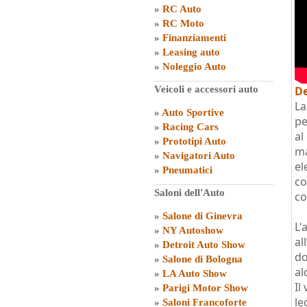
»
RC Auto
»
RC Moto
»
Finanziamenti
»
Leasing auto
»
Noleggio Auto
Veicoli e accessori auto
De
La
»
Auto Sportive
pe
»
Racing Cars
al
»
Prototipi Auto
ma
»
Navigatori Auto
el
»
Pneumatici
co
Saloni dell'Auto
co
»
Salone di Ginevra
L'
»
NY Autoshow
al
»
Detroit Auto Show
do
»
Salone di Bologna
al
»
LA Auto Show
Il
»
Parigi Motor Show
le
»
Saloni Francoforte