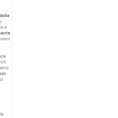
delle
o
te e
mente
sioni
vede
m/h
 meno
oni
zi
le