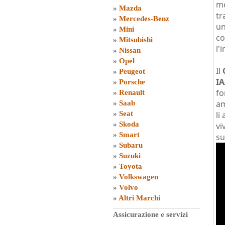
mo
»
Mazda
tr
»
Mercedes-Benz
un
»
Mini
co
»
Mitsubishi
l'
»
Nissan
»
Opel
Il
»
Peugeot
IA
»
Porsche
fo
»
Renault
am
»
Saab
»
Seat
li
»
Skoda
vi
»
Smart
su
»
Subaru
»
Suzuki
»
Toyota
»
Volkswagen
»
Volvo
»
Altri Marchi
Assicurazione e servizi