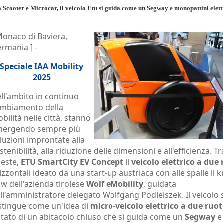
 Scooter e Microcar, il veicolo Etu si guida come un Segway e monopattini elett
Monaco di Baviera,
rmania ] -
Speciale IAA Mobility
2025
ll'ambito in continuo
mbiamento della
bilità nelle città, stanno
ergendo sempre più
luzioni improntate alla
stenibilità, alla riduzione delle dimensioni e all'efficienza. Tr
este,
ETU SmartCity EV Concept
il
veicolo elettrico a due
izzontali ideato da una start-up austriaca con alle spalle il 
w dell'azienda tirolese
Wolf eMobility
, guidata
ll'amministratore delegato Wolfgang Podleiszek. Il veicolo s
stingue come un'idea di
micro-veicolo elettrico a due ruot
tato di un abitacolo chiuso che si guida come un
Segway
e