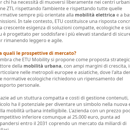
r chi ha necessità di muoversi liberamente nei centri urbani
ne ZTL rispettando l’ambiente e rispettando tutte quelle
rmative sempre più orientate alla
mobilità elettrica
e a ba
issioni. In tale contesto, ETU costituisce una risposta conc
la crescente esigenza di soluzioni compatte, ecologiche e si
u è progettato per soddisfare i più elevati standard di sicur
r rimanendo leggero e agile.
 quali le prospettive di mercato?
mbra che ETU Mobility si propone come proposta strategic
ttore della
mobilità urbana
, con ampi margini di crescita, 
rticolare nelle metropoli europee e asiatiche, dove l'alta de
le normative ecologiche richiedono un ripensamento del
asporto personale.
azie ad un stuttura compatta e costi di gestione contenuti, i
icolo ha il potenziale per diventare un simbolo nella nuova 
lla mobilità urbana intelligibile. L'azienda con un prezzo po
mpetitivo inferiore comunque ai 25.000 euro, punta ad
pandersi entro il 2031 coprendo un mercato da miliardi di
llari.