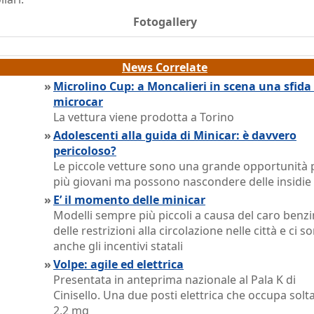
Fotogallery
News Correlate
»
Microlino Cup: a Moncalieri in scena una sfida
microcar
La vettura viene prodotta a Torino
»
Adolescenti alla guida di Minicar: è davvero
pericoloso?
Le piccole vetture sono una grande opportunità p
più giovani ma possono nascondere delle insidie
»
E’ il momento delle minicar
Modelli sempre più piccoli a causa del caro benzi
delle restrizioni alla circolazione nelle città e ci s
anche gli incentivi statali
»
Volpe: agile ed elettrica
Presentata in anteprima nazionale al Pala K di
Cinisello. Una due posti elettrica che occupa solt
2,2 mq