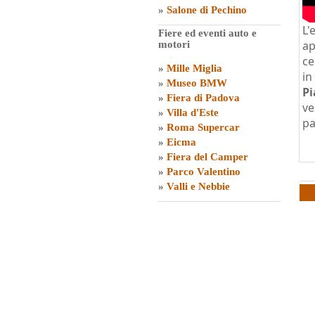
»
Salone di Pechino
L'
Fiere ed eventi auto e
ap
motori
ce
»
Mille Miglia
in
»
Museo BMW
Pi
»
Fiera di Padova
ve
»
Villa d'Este
pa
»
Roma Supercar
»
Eicma
»
Fiera del Camper
»
Parco Valentino
»
Valli e Nebbie