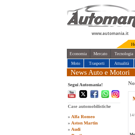
www.automania.it
H
Economia
Mercato
Tecnologia
Moto
Trasporti
Attualità
News Auto e Motori
No
Segui Automania!
Case automobilistiche
14
»
Alfa Romeo
»
Aston Martin
»
Audi
Mer