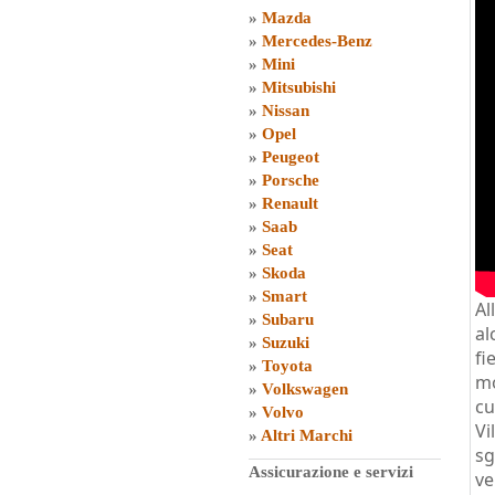
»
Mazda
»
Mercedes-Benz
»
Mini
»
Mitsubishi
»
Nissan
»
Opel
»
Peugeot
»
Porsche
»
Renault
»
Saab
»
Seat
»
Skoda
»
Smart
Al
»
Subaru
al
»
Suzuki
fi
»
Toyota
mo
»
Volkswagen
cu
»
Volvo
Vi
»
Altri Marchi
sg
Assicurazione e servizi
ve