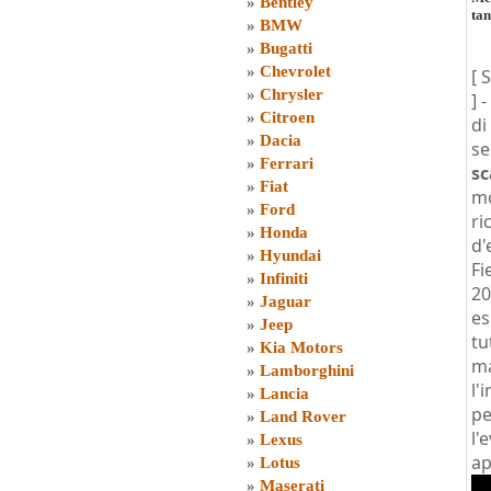
»
Bentley
ta
»
BMW
»
Bugatti
»
Chevrolet
[ 
»
Chrysler
] -
»
Citroen
di
»
Dacia
se
»
Ferrari
s
»
Fiat
mo
»
Ford
ri
»
Honda
d'
»
Hyundai
Fi
»
Infiniti
20
»
Jaguar
es
»
Jeep
tu
»
Kia Motors
ma
»
Lamborghini
l'
»
Lancia
pe
»
Land Rover
l'
»
Lexus
ap
»
Lotus
»
Maserati