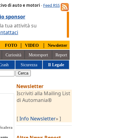
ivo di auto e motori
-
Feed RSS
io sponsor
 tua attività su
ntattaci
|
|
|
FOTO
VIDEO
Newsletter
Curiosità
Motorsport
Report
Crash
Sicurezza
Il Legale
Newsletter
Iscriviti alla Mailing List
di Automania®
[
Info Newsletter
» ]
Scalera
Altre News
Report
tanto