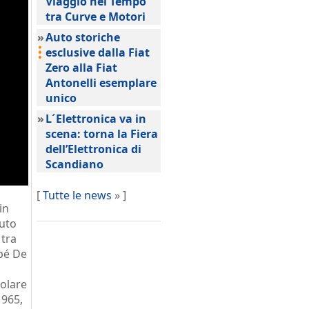
Viaggio nel Tempo
tra Curve e Motori
»
Auto storiche
esclusive dalla Fiat
Zero alla Fiat
Antonelli esemplare
unico
»
L´Elettronica va in
scena: torna la Fiera
dell’Elettronica di
Scandiano
[
Tutte le news
» ]
in
vuto
 tra
upé De
colare
1965,