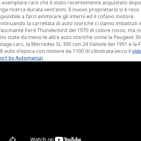
 esemplare raro che è stato recentemente acquistato dop
nga ricerca durata vent'anni. Il nuovo proprietario si è reso
sponibile a farci ammirare gli interni ed il cofano motore.
ntinuando la carrellata di auto storiche ci siamo imbattuti i
fascinante Ford Thunderbird del 1970 di colore rosso, ma 
no state da meno le altre auto storiche come la Peugeot 3
ntage cars, la Mercedes SL 300 con 24 Valvole del 1991 e la F
8 auto d'epoca con motore da 1100 di cilindrata (ecco il
vid
ort by Automania
).