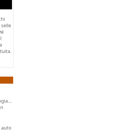
chi
 selle
ni
l
a
tuita.
ogia…
on
a auto