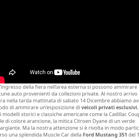
l’ingresso della fiera nell’area esterna si possono ammirare
cune auto provenienti da collezioni private. Al nostro arrivo 
era nella tarda mattinata di sabato 14 Dicembre abbiamo a
do di ammirare un’esposizione di
veicoli privati esclusivi
,
i modelli storici e classiche americane come la Cadillac Co
lle di colore arancione, la mitica Citroen Dyane di un verde
argiante. Ma la nostra attenzione si è rivolta in modo parti
rso una splendida Muscle Car della
Ford Mustang 351
del 