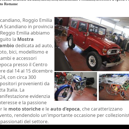
nto Rottame
Scandiano, Roggio Emilia
A Scandiano in provincia
 Reggio Emilia abbiamo
guito la
Mostra
cambio
dedicata ad auto,
to, bici, modellismo e
cambi e accessori
epoca presso il Centro
ere dal 14 al 15 dicembre
24, con circa 300
positori provenienti da
tta Italia. La
nifestazione evidenzia
interesse e la passione
r le
moto storiche
e le
auto d'epoca
, che caratterizzano
evento, rendendolo un'importante occasione per collezionist
passionati del settore.