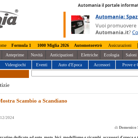
Automania il portale informat
Automania: Spaz
Vuoi promuovere la
Automania.it
?
Co
ome
Formula 1
1000 Miglia 2026
Automotoretrò
Assicurazioni
Anteprime
Novità
Anticipazioni
Elettriche
Ecologia
Saloni
Videogiochi
Eventi
Auto d'Epoca
Accessori
Prove e 
tizie
Mostra Scambio a Scandiano
/12/2024
di
Domenico 
catino dedicato ad auto, moto, bici, modellismo e ricambi, accessori d´epoca e 