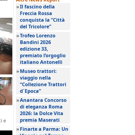
»
Il fascino della
Freccia Rossa
conquista la “Città
del Tricolore”
»
Trofeo Lorenzo
Bandini 2026
edizione 33,
premiato l’orgoglio
italiano Antonelli
»
Museo trattori:
viaggio nella
“Collezione Trattori
d´Epoca”
»
Anantara Concorso
di eleganza Roma
2026: la Dolce Vita
premia Maserati
i e
»
Finarte a Parma: Un