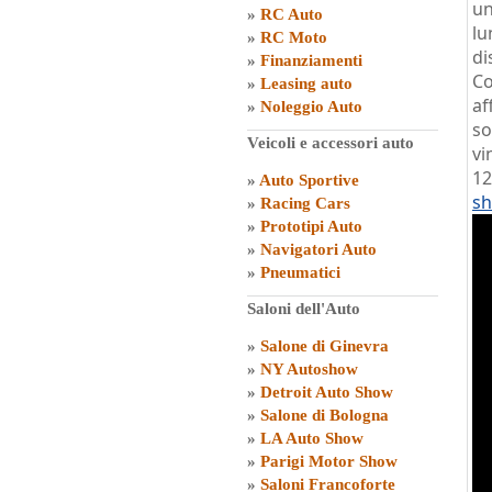
un
»
RC Auto
lu
»
RC Moto
di
»
Finanziamenti
Co
»
Leasing auto
af
»
Noleggio Auto
so
Veicoli e accessori auto
vi
12
»
Auto Sportive
sh
»
Racing Cars
»
Prototipi Auto
»
Navigatori Auto
»
Pneumatici
Saloni dell'Auto
»
Salone di Ginevra
»
NY Autoshow
»
Detroit Auto Show
»
Salone di Bologna
»
LA Auto Show
»
Parigi Motor Show
»
Saloni Francoforte