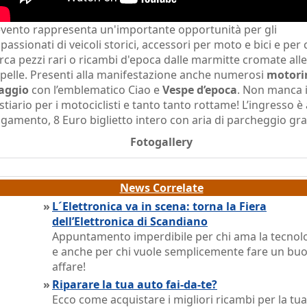
evento rappresenta un'importante opportunità per gli
passionati di veicoli storici, accessori per moto e bici e per 
rca pezzi rari o ricambi d'epoca dalle marmitte cromate alle
 pelle. Presenti alla manifestazione anche numerosi
motori
aggio
con l’emblematico Ciao e
Vespe d’epoca
. Non manca i
stiario per i motociclisti e tanto tanto rottame! L’ingresso è 
gamento, 8 Euro biglietto intero con aria di parcheggio gra
Fotogallery
News Correlate
»
L´Elettronica va in scena: torna la Fiera
dell’Elettronica di Scandiano
Appuntamento imperdibile per chi ama la tecnol
e anche per chi vuole semplicemente fare un bu
affare!
»
Riparare la tua auto fai-da-te?
Ecco come acquistare i migliori ricambi per la tu