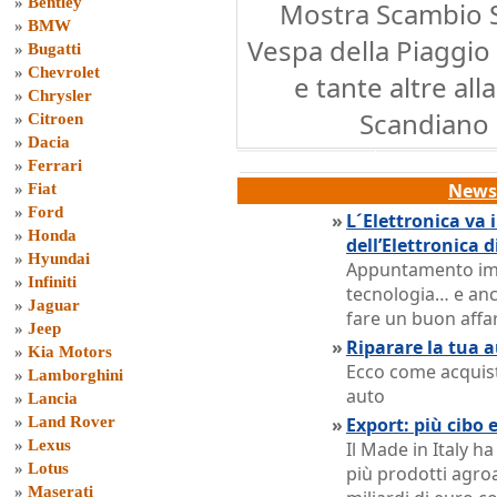
»
Bentley
Mostra Scambio S
»
BMW
Vespa della Piaggio
»
Bugatti
»
Chevrolet
e tante altre al
»
Chrysler
Scandiano 
»
Citroen
»
Dacia
»
Ferrari
News 
»
Fiat
»
Ford
»
L´Elettronica va 
»
Honda
dell’Elettronica 
»
Hyundai
Appuntamento imp
»
Infiniti
tecnologia… e an
»
Jaguar
fare un buon affa
»
Jeep
»
Riparare la tua a
»
Kia Motors
Ecco come acquista
»
Lamborghini
auto
»
Lancia
»
Land Rover
»
Export: più cibo
»
Lexus
Il Made in Italy ha
»
Lotus
più prodotti agro
»
Maserati