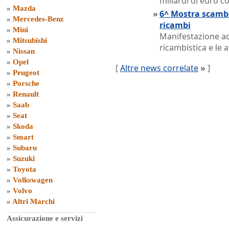
miliardi di euro c
»
Mazda
»
6^ Mostra scambi
»
Mercedes-Benz
ricambi
»
Mini
Manifestazione ad 
»
Mitsubishi
ricambistica e le 
»
Nissan
»
Opel
[
Altre news correlate
»
]
»
Peugeot
»
Porsche
»
Renault
»
Saab
»
Seat
»
Skoda
»
Smart
»
Subaru
»
Suzuki
»
Toyota
»
Volkswagen
»
Volvo
»
Altri Marchi
Assicurazione e servizi