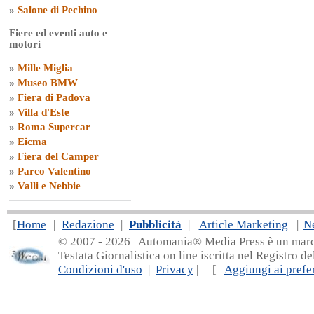
»
Salone di Pechino
Fiere ed eventi auto e
motori
»
Mille Miglia
»
Museo BMW
»
Fiera di Padova
»
Villa d'Este
»
Roma Supercar
»
Eicma
»
Fiera del Camper
»
Parco Valentino
»
Valli e Nebbie
[
Home
|
Redazione
|
Pubblicità
|
Article Marketing
|
N
© 2007 - 20
26 Automania® Media Press è un marchio 
Testata Giornalistica on line iscritta nel Registro d
Condizioni d'uso
|
Privacy
| [
Aggiungi ai prefer