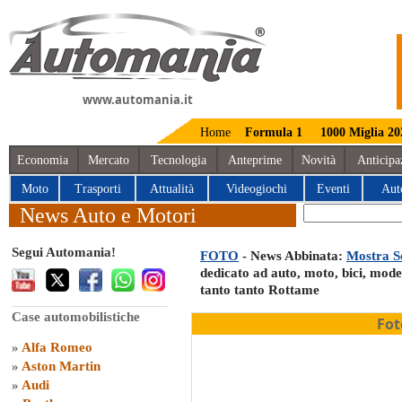
www.automania.it
Home
Formula 1
1000 Miglia 20
Economia
Mercato
Tecnologia
Anteprime
Novità
Anticipa
Moto
Trasporti
Attualità
Videogiochi
Eventi
Aut
News Auto e Motori
Segui Automania!
FOTO
- News Abbinata:
Mostra S
dedicato ad auto, moto, bici, mode
tanto tanto Rottame
Case automobilistiche
Fot
»
Alfa Romeo
»
Aston Martin
»
Audi