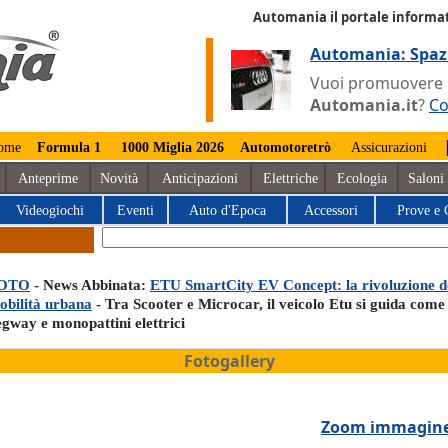
Automania il portale informat
Automania: Spaz
Vuoi promuovere la
Automania.it
?
Co
ome
Formula 1
1000 Miglia 2026
Automotoretrò
Assicurazioni
Anteprime
Novità
Anticipazioni
Elettriche
Ecologia
Saloni
Videogiochi
Eventi
Auto d'Epoca
Accessori
Prove e 
OTO
- News Abbinata:
ETU SmartCity EV Concept: la rivoluzione d
obilità urbana
- Tra Scooter e Microcar, il veicolo Etu si guida come
egway e monopattini elettrici
Fotogallery
Zoom immagin