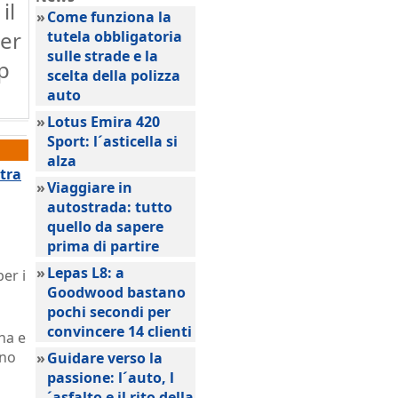
il
»
Come funziona la
per
tutela obbligatoria
sulle strade e la
p
scelta della polizza
auto
»
Lotus Emira 420
Sport: l´asticella si
alza
 tra
»
Viaggiare in
autostrada: tutto
quello da sapere
prima di partire
»
Lepas L8: a
er i
Goodwood bastano
pochi secondi per
convincere 14 clienti
na e
ono
»
Guidare verso la
passione: l´auto, l
´asfalto e il rito della