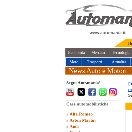
www.automania.it
H
Economia
Mercato
Tecnologia
Moto
Trasporti
Attualità
News Auto e Motori
Segui Automania!
F
m
S
Case automobilistiche
»
Alfa Romeo
»
Aston Martin
»
Audi