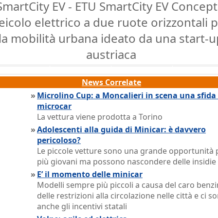
SmartCity EV - ETU SmartCity EV Concept 
eicolo elettrico a due ruote orizzontali 
la mobilità urbana ideato da una start-u
austriaca
News Correlate
»
Microlino Cup: a Moncalieri in scena una sfida
microcar
La vettura viene prodotta a Torino
»
Adolescenti alla guida di Minicar: è davvero
pericoloso?
Le piccole vetture sono una grande opportunità p
più giovani ma possono nascondere delle insidie
»
E’ il momento delle minicar
Modelli sempre più piccoli a causa del caro benzi
delle restrizioni alla circolazione nelle città e ci s
anche gli incentivi statali