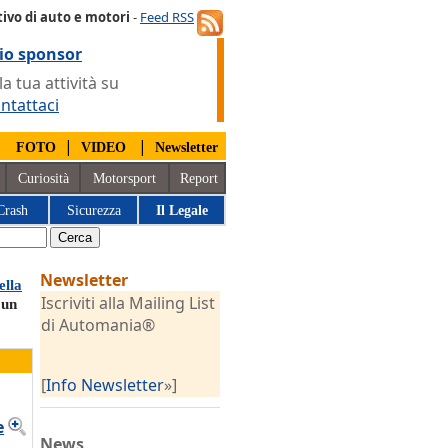
ivo di auto e motori
-
Feed RSS
io sponsor
 tua attività su
ntattaci
|
|
|
FOTO
VIDEO
Newsletter
Curiosità
Motorsport
Report
Crash
Sicurezza
Il Legale
Newsletter
ella
Iscriviti alla Mailing List
 un
di Automania®
[
Info Newsletter
»]
e
News