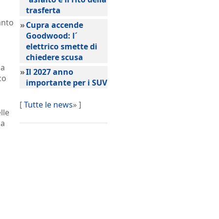
trasferta
anto
»
Cupra accende
Goodwood: l´
elettrico smette di
chiedere scusa
la
»
Il 2027 anno
co
importante per i SUV
[
Tutte le news
» ]
lle
za