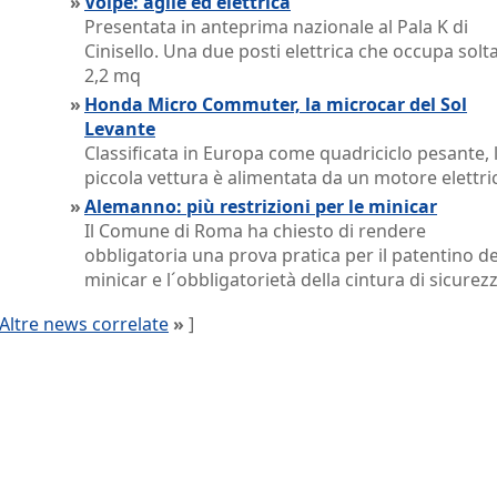
»
Volpe: agile ed elettrica
Presentata in anteprima nazionale al Pala K di
Cinisello. Una due posti elettrica che occupa solt
2,2 mq
»
Honda Micro Commuter, la microcar del Sol
Levante
Classificata in Europa come quadriciclo pesante, 
piccola vettura è alimentata da un motore elettri
»
Alemanno: più restrizioni per le minicar
Il Comune di Roma ha chiesto di rendere
obbligatoria una prova pratica per il patentino de
minicar e l´obbligatorietà della cintura di sicurez
Altre news correlate
»
]