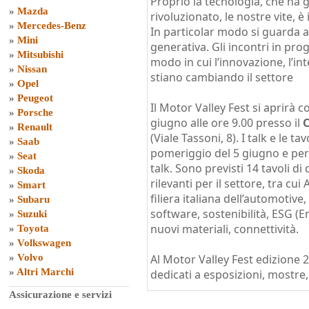
Proprio la tecnologia, che ha 
»
Mazda
rivoluzionato, le nostre vite, è 
»
Mercedes-Benz
In particolar modo si guarda all
»
Mini
generativa. Gli incontri in pr
»
Mitsubishi
modo in cui l’innovazione, l’int
»
Nissan
stiano cambiando il settore
»
Opel
»
Peugeot
Il Motor Valley Fest si aprirà 
»
Porsche
giugno alle ore 9.00 presso il
C
»
Renault
(Viale Tassoni, 8). I talk e le 
»
Saab
pomeriggio del 5 giugno e per 
»
Seat
talk. Sono previsti 14 tavoli di
»
Skoda
rilevanti per il settore, tra cu
»
Smart
filiera italiana dell’automotive, 
»
Subaru
software, sostenibilità, ESG (
»
Suzuki
nuovi materiali, connettività.
»
Toyota
»
Volkswagen
»
Volvo
Al Motor Valley Fest edizion
»
Altri Marchi
dedicati a esposizioni, mostre,
Assicurazione e servizi