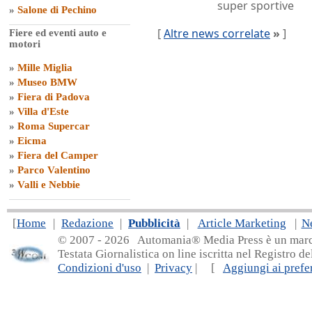
super sportive
»
Salone di Pechino
[
Altre news correlate
»
]
Fiere ed eventi auto e
motori
»
Mille Miglia
»
Museo BMW
»
Fiera di Padova
»
Villa d'Este
»
Roma Supercar
»
Eicma
»
Fiera del Camper
»
Parco Valentino
»
Valli e Nebbie
[
Home
|
Redazione
|
Pubblicità
|
Article Marketing
|
N
© 2007 - 20
26 Automania® Media Press è un marchio 
Testata Giornalistica on line iscritta nel Registro d
Condizioni d'uso
|
Privacy
| [
Aggiungi ai prefer