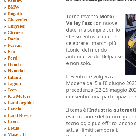
»
Bentley
»
BMW
»
Bugatti
Torna l’evento
Motor
»
Chevrolet
Valley Fest
con nuove
»
Chrysler
date, ma sempre con lo
»
Citroen
stesso entusiasmo nel
»
Dacia
celebrare i marchi più
»
Ferrari
iconici del mondo
»
Fiat
automotive del Belpaese
»
Ford
e non solo.
»
Honda
»
Hyundai
L'evento si svolgerà a
»
Infiniti
Modena dal 5 all’8 giugno 2025
»
Jaguar
precedenza (22-25 maggio 2025
»
Jeep
consentire una partecipazione
»
Kia Motors
»
Lamborghini
»
Lancia
Il tema è l’
Industria automoti
»
Land Rover
esplorazione del futuro, guard
»
Lexus
tecnologia può offrire, anche 
»
Lotus
attuali limiti temporali.
»
Maserati