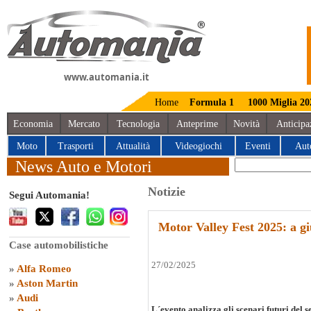
www.automania.it
Home
Formula 1
1000 Miglia 20
Economia
Mercato
Tecnologia
Anteprime
Novità
Anticipa
Moto
Trasporti
Attualità
Videogiochi
Eventi
Aut
News Auto e Motori
Notizie
Segui Automania!
Motor Valley Fest 2025: a gi
Case automobilistiche
27/02/2025
»
Alfa Romeo
»
Aston Martin
»
Audi
L´evento analizza gli scenari futuri del s