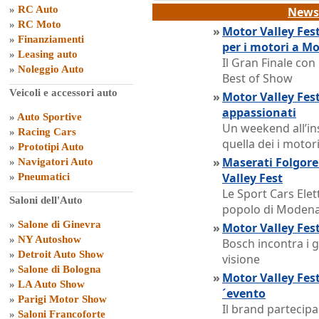
»
RC Auto
News 
»
RC Moto
»
Motor Valley Fes
»
Finanziamenti
per i motori a M
»
Leasing auto
Il Gran Finale con
»
Noleggio Auto
Best of Show
Veicoli e accessori auto
»
Motor Valley Fest
appassionati
»
Auto Sportive
Un weekend all’in
»
Racing Cars
quella dei i motor
»
Prototipi Auto
»
Maserati Folgore
»
Navigatori Auto
Valley Fest
»
Pneumatici
Le Sport Cars Elet
Saloni dell'Auto
popolo di Modena e
»
Salone di Ginevra
»
Motor Valley Fest
»
NY Autoshow
Bosch incontra i gi
»
Detroit Auto Show
visione
»
Salone di Bologna
»
Motor Valley Fest
»
LA Auto Show
´evento
»
Parigi Motor Show
Il brand partecip
»
Saloni Francoforte