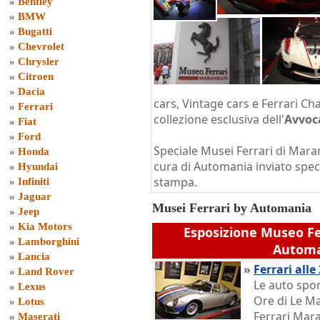
»
Bentley
»
BMW
»
Bugatti
»
Chevrolet
»
Chrysler
»
Citroen
»
Dacia
cars, Vintage cars e Ferrari Ch
»
Ferrari
collezione esclusiva dell'
Avvoc
»
Fiat
»
Ford
Speciale Musei Ferrari di Mara
»
Honda
cura di Automania inviato spec
»
Hyundai
stampa.
»
Infiniti
»
Jaguar
Musei Ferrari by Automania
»
Jeep
»
Kia Motors
Esposizione Museo Fe
»
Lamborghini
Autom
»
Lancia
»
Ferrari alle
»
Land Rover
Le auto spor
»
Lexus
Ore di Le M
»
Lotus
Ferrari Mara
»
Maserati