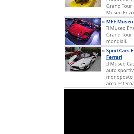
Grand Tour e
Museo Enzo 
»
MEF Museo 
Il Museo En
Grand Tour n
mondiali.
»
SportCars F
Ferrari
Il Museo Ca
auto sporti
monoposto d
area estern