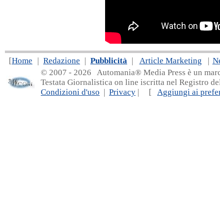
[
Home
|
Redazione
|
Pubblicità
|
Article Marketing
|
N
© 2007 - 20
26 Automania® Media Press è un marchio 
Testata Giornalistica on line iscritta nel Registro d
Condizioni d'uso
|
Privacy
| [
Aggiungi ai prefer