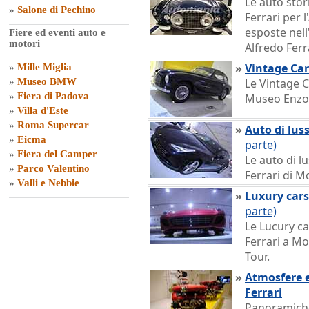
Le auto stor
»
Salone di Pechino
Ferrari per 
esposte nell
Fiere ed eventi auto e
motori
Alfredo Ferr
»
Vintage Car
»
Mille Miglia
»
Museo BMW
Le Vintage C
»
Fiera di Padova
Museo Enzo 
»
Villa d'Este
»
Roma Supercar
»
Auto di lus
»
Eicma
parte)
»
Fiera del Camper
Le auto di 
»
Parco Valentino
Ferrari di 
»
Valli e Nebbie
»
Luxury cars
parte)
Le Lucury c
Ferrari a M
Tour.
»
Atmosfere e
Ferrari
Panoramiche