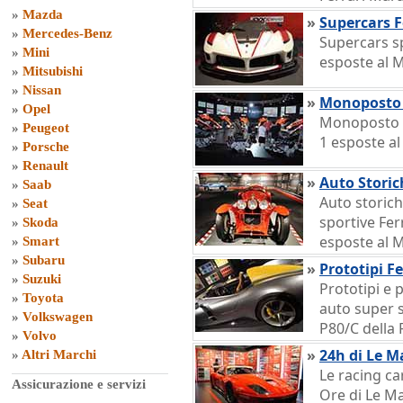
»
Mazda
»
Supercars F
»
Mercedes-Benz
Supercars s
»
Mini
esposte al 
»
Mitsubishi
»
Nissan
»
Monoposto 
»
Opel
Monoposto c
»
Peugeot
1 esposte al
»
Porsche
»
Renault
»
Auto Storic
»
Saab
Auto storic
»
Seat
sportive Fe
»
Skoda
esposte al 
»
Smart
»
Subaru
»
Prototipi Fe
»
Suzuki
Prototipi e 
»
Toyota
auto super s
»
Volkswagen
P80/C della 
»
Volvo
»
24h di Le Ma
»
Altri Marchi
Le racing ca
Assicurazione e servizi
Ore di Le M