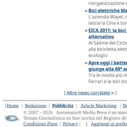
riorganizzazione 
»
Bici elettriche Ma
L´azienda Wayel, d
lascia la Cina e t
»
EICA 2011: la bic
alternativo
Al Salone del Cicl
alla bicicletta ele
ecologici
»
Apre oggi i batten
giunge alla 69° e
Tra le novità più 
Ferrari e le bici 
[
Altre news correlate
»
]
[
Home
|
Redazione
|
Pubblicità
|
Article Marketing
|
N
© 2007 - 20
26 Automania® Media Press è un marchio 
Testata Giornalistica on line iscritta nel Registro d
Condizioni d'uso
|
Privacy
| [
Aggiungi ai prefer