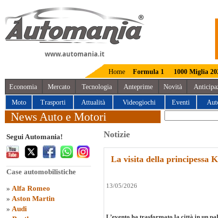
www.automania.it
Home
Formula 1
1000 Miglia 20
Economia
Mercato
Tecnologia
Anteprime
Novità
Anticipa
Moto
Trasporti
Attualità
Videogiochi
Eventi
Aut
News Auto e Motori
Notizie
Segui Automania!
La visita della principessa 
Case automobilistiche
13/05/2026
»
Alfa Romeo
»
Aston Martin
»
Audi
L’evento ha trasformato la città in un pal