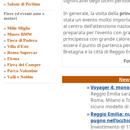
significativi degli ultimi periodi
»
Salone di Pechino
In generale, la visita della
prin
Fiere ed eventi auto e
motori
stata un evento molto importan
al centro dell'attenzione nazion
»
Mille Miglia
preparata per l'evento con gr
»
Museo BMW
principessa con grande calor
»
Fiera di Padova
essere il punto di partenza per
»
Villa d'Este
Bretagna e la città di Reggio Em
»
Roma Supercar
»
Eicma
Fo
»
Fiera del Camper
»
Parco Valentino
»
Valli e Nebbie
News
»
Voyager 4: monop
Reggio Emilia sarà
Roma, Milano e To
sicuro modello di
»
Reggio Emilia: nu
pugno nell’occhi
Investimento di 11