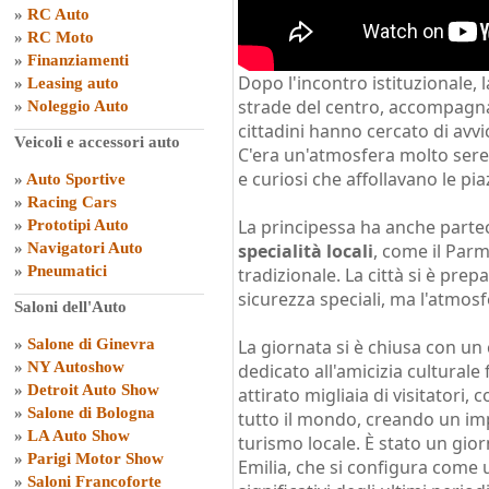
»
RC Auto
»
RC Moto
»
Finanziamenti
Dopo l'incontro istituzionale,
»
Leasing auto
strade del centro, accompagnat
»
Noleggio Auto
cittadini hanno cercato di avvi
Veicoli e accessori auto
C'era un'atmosfera molto seren
e curiosi che affollavano le pia
»
Auto Sportive
»
Racing Cars
La principessa ha anche parte
»
Prototipi Auto
»
Navigatori Auto
specialità locali
, come il Par
»
Pneumatici
tradizionale. La città si è pre
sicurezza speciali, ma l'atmos
Saloni dell'Auto
»
Salone di Ginevra
La giornata si è chiusa con un
»
NY Autoshow
dedicato all'amicizia culturale 
»
Detroit Auto Show
attirato migliaia di visitatori,
»
Salone di Bologna
tutto il mondo, creando un imp
»
LA Auto Show
turismo locale. È stato un gio
»
Parigi Motor Show
Emilia, che si configura come 
»
Saloni Francoforte