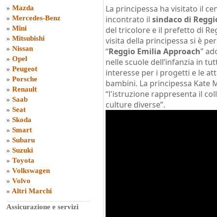
La principessa ha visitato il ce
»
Mazda
»
Mercedes-Benz
incontrato il
sindaco di Reggi
»
Mini
del tricolore e il prefetto di R
»
Mitsubishi
visita della principessa si è 
»
Nissan
“
Reggio Emilia Approach
” ad
»
Opel
nelle scuole dell’infanzia in 
»
Peugeot
interesse per i progetti e le att
»
Porsche
bambini. La principessa Kate 
»
Renault
“l'istruzione rappresenta il co
»
Saab
culture diverse”.
»
Seat
»
Skoda
»
Smart
»
Subaru
»
Suzuki
»
Toyota
»
Volkswagen
»
Volvo
»
Altri Marchi
Assicurazione e servizi