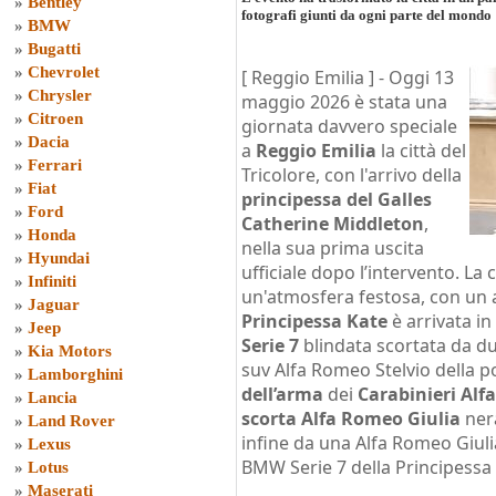
»
Bentley
fotografi giunti da ogni parte del mondo
»
BMW
»
Bugatti
»
Chevrolet
[ Reggio Emilia ] -
Oggi 13
»
Chrysler
maggio 2026 è stata una
»
Citroen
giornata davvero speciale
»
Dacia
a
Reggio Emilia
la città del
»
Ferrari
Tricolore, con l'arrivo della
»
Fiat
principessa del Galles
»
Ford
Catherine Middleton
,
»
Honda
nella sua prima uscita
»
Hyundai
ufficiale dopo l’intervento. La 
»
Infiniti
un'atmosfera festosa, con un al
»
Jaguar
Principessa Kate
è arrivata in
»
Jeep
Serie 7
blindata scortata da du
»
Kia Motors
suv Alfa Romeo Stelvio della p
»
Lamborghini
dell’arma
dei
Carabinieri Alf
»
Lancia
scorta Alfa Romeo Giulia
nera
»
Land Rover
infine da una Alfa Romeo Giulia
»
Lexus
BMW Serie 7 della Principessa 
»
Lotus
»
Maserati