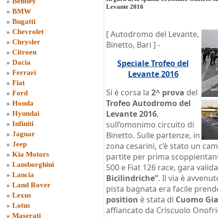
»
Bentley
Levante 2016
»
BMW
»
Bugatti
»
Chevrolet
[ Autodromo del Levante,
»
Chrysler
Binetto, Bari ] -
»
Citroen
Speciale Trofeo del
»
Dacia
»
Ferrari
Levante 2016
»
Fiat
Si è corsa la
2^ prova
del
»
Ford
Trofeo Autodromo del
»
Honda
Levante 2016
,
»
Hyundai
sull’omonimo circuito di
»
Infiniti
»
Jaguar
Binetto. Sulle partenze, in
»
Jeep
zona cesarini, c’è stato un 
»
Kia Motors
partite per prima scoppientanti
»
Lamborghini
500 e Fiat 126 race, gara valida
»
Lancia
Bicilindriche”
. Il via è avvenu
»
Land Rover
pista bagnata era facile pren
»
Lexus
position
è stata di
Cuomo Gia
»
Lotus
affiancato da Criscuolo Onofri
»
Maserati