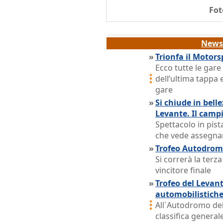
Fot
News 
»
Trionfa il Motors
Ecco tutte le gar
dell’ultima tappa ed
gare
»
Si chiude in bell
Levante. Il camp
Spettacolo in pist
che vede assegnare
»
Trofeo Autodromo 
Si correrà la terz
vincitore finale
»
Trofeo del Levant
automobilistich
All´Autodromo del
classifica generale