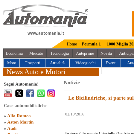
www.automania.it
Home
Formula 1
1000 Miglia 20
Economia
Mercato
Tecnologia
Anteprime
Novità
Anticipa
Moto
Trasporti
Attualità
Videogiochi
Eventi
Aut
News Auto e Motori
Notizie
Segui Automania!
Le Bicilindriche, si parte s
Case automobilistiche
02/10/2016
»
Alfa Romeo
»
Aston Martin
»
Audi
In gara 2, la spunta Crisciullo Onofrio s