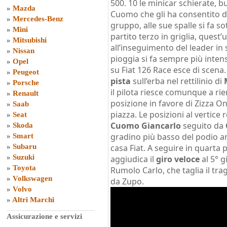
500. 10 le minicar schierate, 
»
Mazda
Cuomo che gli ha consentito d
»
Mercedes-Benz
gruppo, alle sue spalle si fa s
»
Mini
partito terzo in griglia, quest’
»
Mitsubishi
all’inseguimento del leader in
»
Nissan
pioggia si fa sempre più intens
»
Opel
su Fiat 126 Race esce di scena.
»
Peugeot
pista
sull’erba nel rettilinio di
»
Porsche
il pilota riesce comunque a ri
»
Renault
posizione in favore di Zizza O
»
Saab
piazza. Le posizioni al vertice 
»
Seat
Cuomo Giancarlo
seguito da
»
Skoda
gradino più basso del podio 
»
Smart
»
Subaru
casa Fiat. A seguire in quarta
»
Suzuki
aggiudica il
giro veloce
al 5° g
»
Toyota
Rumolo Carlo, che taglia il t
»
Volkswagen
da Zupo.
»
Volvo
»
Altri Marchi
Assicurazione e servizi