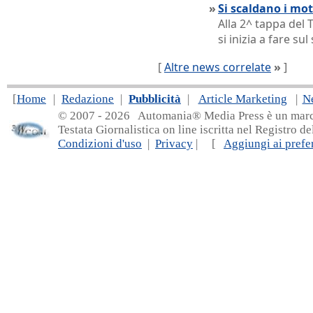
»
Si scaldano i mot
Alla 2^ tappa del
si inizia a fare sul
[
Altre news correlate
»
]
[
Home
|
Redazione
|
Pubblicità
|
Article Marketing
|
N
© 2007 - 20
26 Automania® Media Press è un marchio 
Testata Giornalistica on line iscritta nel Registro d
Condizioni d'uso
|
Privacy
| [
Aggiungi ai prefer