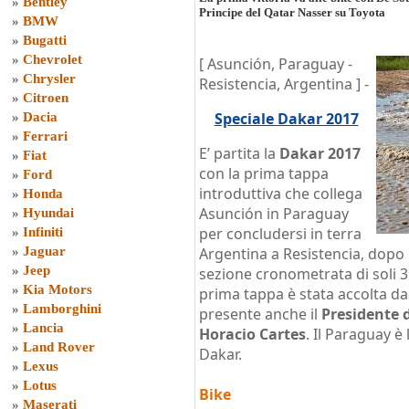
»
Bentley
Principe del Qatar Nasser su Toyota
»
BMW
»
Bugatti
»
Chevrolet
[ Asunción, Paraguay -
»
Chrysler
Resistencia, Argentina ] -
»
Citroen
Speciale Dakar 2017
»
Dacia
»
Ferrari
E’ partita la
Dakar 2017
»
Fiat
con la prima tappa
»
Ford
introduttiva che collega
»
Honda
Asunción in Paraguay
»
Hyundai
per concludersi in terra
»
Infiniti
»
Jaguar
Argentina a Resistencia, dopo
»
Jeep
sezione cronometrata di soli 3
»
Kia Motors
prima tappa è stata accolta da
»
Lamborghini
presente anche il
Presidente 
»
Lancia
Horacio Cartes
. Il Paraguay è
»
Land Rover
Dakar.
»
Lexus
»
Lotus
Bike
»
Maserati