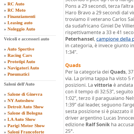
»
RC Auto
Pons a 29 secondi, terza l’alt
»
RC Moto
Haro Bravo a 29 secondi dal vi
»
Finanziamenti
troviamo il veterano Carlos S
»
Leasing auto
da sudafricano Giniel De Villie
»
Noleggio Auto
rispettivamente a 33 e 41 sec
Peterhansel
,
campione della 
Veicoli e accessori auto
in categoria, è invece giunto i
»
Auto Sportive
1:34’’.
»
Racing Cars
»
Prototipi Auto
Quads
»
Navigatori Auto
Per la categoria dei
Quads
, 3
»
Pneumatici
via. La prima tappa ha visto 5
Saloni dell'Auto
posizioni. La
vittoria
è andata 
con il tempo di 32:53’’, seguit
»
Salone di Ginevra
1:02’’, terzo il paraguaiano N
»
NY Autoshow
1:39’’ dal leader, seguono l’arg
»
Detroit Auto Show
sesta posizione si è piazzato
»
Salone di Bologna
driver argentino Lucas Innocent
»
LA Auto Show
edizione
Ralf Sonik
ha accusat
»
Parigi Motor Show
25°.
»
Saloni Francoforte