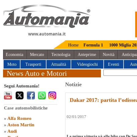
www.automania.it
Home
Formula 1
1000 Miglia 20
Economia
Mercato
Tecnologia
Anteprime
Novità
Anticipa
Moto
Trasporti
Attualità
Videogiochi
Eventi
Aut
News Auto e Motori
Notizie
Segui Automania!
Dakar 2017: partita l’odisse
Case automobilistiche
02/01/2017
»
Alfa Romeo
»
Aston Martin
»
Audi
La prima vittoria và alle bike con De Sou