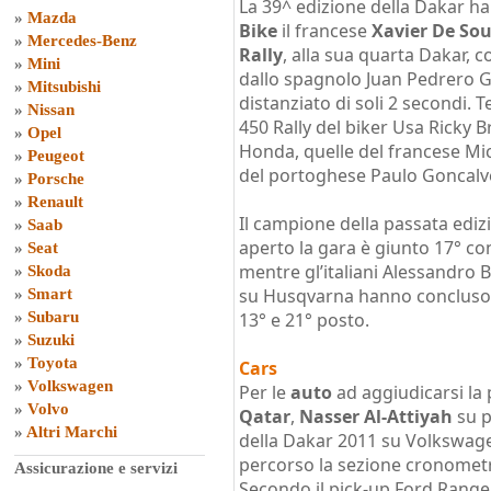
La 39^ edizione della Dakar ha 
»
Mazda
Bike
il francese
Xavier De Sou
»
Mercedes-Benz
Rally
, alla sua quarta Dakar, co
»
Mini
dallo spagnolo Juan Pedrero 
»
Mitsubishi
distanziato di soli 2 secondi.
»
Nissan
450 Rally del biker Usa Ricky B
»
Opel
Honda, quelle del francese Mic
»
Peugeot
del portoghese Paulo Goncalv
»
Porsche
»
Renault
Il campione della passata edi
»
Saab
aperto la gara è giunto 17° con 
»
Seat
mentre gl’italiani Alessandro 
»
Skoda
su Husqvarna hanno concluso 
»
Smart
»
Subaru
13° e 21° posto.
»
Suzuki
»
Toyota
Cars
»
Volkswagen
Per le
auto
ad aggiudicarsi la p
»
Volvo
Qatar
,
Nasser Al-Attiyah
su p
»
Altri Marchi
della Dakar 2011 su Volkswage
percorso la sezione cronometra
Assicurazione e servizi
Secondo il pick-up Ford Range