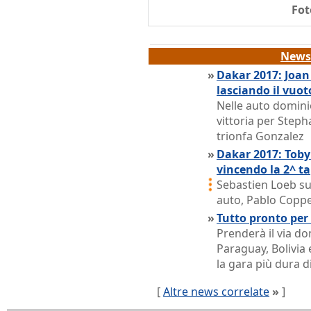
Fot
News 
»
Dakar 2017: Joan
lasciando il vuot
Nelle auto domini
vittoria per Step
trionfa Gonzalez
»
Dakar 2017: Toby
vincendo la 2^ t
Sebastien Loeb su
auto, Pablo Coppe
»
Tutto pronto per
Prenderà il via do
Paraguay, Bolivia
la gara più dura 
[
Altre news correlate
»
]