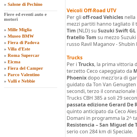
»
Salone di Pechino
Veicoli Off-Road UTV
Fiere ed eventi auto e
Per gli
off-road Vehicles
nella
motori
mezzi partiti hanno tagliato il
»
Mille Miglia
Tim
(NLD) su
Suzuki Swift GL
»
Museo BMW
fratello Tom
su mezzo Suzuki Sw
»
Fiera di Padova
russo Ravil Maganov - Shubin Kir
»
Villa d'Este
»
Roma Supercar
Trucks
»
Eicma
Per i
Trucks
, la prima vittoria
»
Fiera del Camper
terzetto Ceco capeggiato da
M
»
Parco Valentino
Phoenix
dopo mezz'ora di gara,
»
Valli e Nebbie
guidato da Ton Van Genugten s
secondi, terzo il connazionale
Trucks CBH 385 a soli 29 second
passata edizione Gerard De 
quinto anticipato da Ceco Ales
Domani in programma la 2^ ta
Resistencia – San Miguel de
serio con 284 km di Speciale.