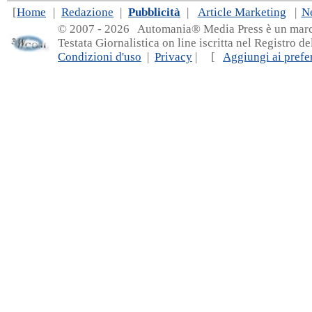
[
Home
|
Redazione
|
Pubblicità
|
Article Marketing
|
N
© 2007 - 20
26 Automania® Media Press è un marchio 
Testata Giornalistica on line iscritta nel Registro d
Condizioni d'uso
|
Privacy
| [
Aggiungi ai prefer