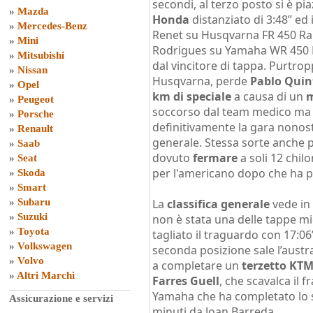
secondi, al terzo posto si è pi
»
Mazda
Honda
distanziato di 3:48’’ e
»
Mercedes-Benz
Renet su Husqvarna FR 450 Ral
»
Mini
Rodrigues su Yamaha WR 450 F r
»
Mitsubishi
dal vincitore di tappa. Purtro
»
Nissan
Husqvarna, perde
Pablo Quin
»
Opel
km di speciale
a causa di un
m
»
Peugeot
soccorso dal team medico ma
»
Porsche
definitivamente la gara nonost
»
Renault
generale. Stessa sorte anche 
»
Saab
dovuto
fermare
a soli 12 chil
»
Seat
per l'americano dopo che ha p
»
Skoda
»
Smart
»
Subaru
La
classifica generale
vede in
»
Suzuki
non è stata una delle tappe mig
»
Toyota
tagliato il traguardo con 17:06
»
Volkswagen
seconda posizione sale l’austr
»
Volvo
a completare un
terzetto KT
»
Altri Marchi
Farres Guell
, che scavalca il 
Yamaha che ha completato lo sp
Assicurazione e servizi
minuti da Joan Barreda.