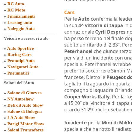
»
RC Auto
»
RC Moto
Cars
»
Finanziamenti
Per le
Auto
conferma la leade
»
Leasing auto
la sua
4^ vittoria di tappa
in q
»
Noleggio Auto
connazionale
Cyril Despres
no
ha perso terreno nel finale do
Veicoli e accessori auto
subito un ritardo di 2:33’’. P
»
Auto Sportive
Peterhansel
che giunge terzo c
»
Racing Cars
per via di un incidente con un
»
Prototipi Auto
speciale. Peterhansel avrebbe
»
Navigatori Auto
preferito soccorrere Simon Mar
»
Pneumatici
francese. Dietro le
Peugeot d
Saloni dell'Auto
tagliato il traguardo in quarta
compagno di squadra Orlando
»
Salone di Ginevra
Cooper Works Rally
. Per la T
»
NY Autoshow
a 15:20’’ dal vincitore di tap
»
Detroit Auto Show
ritardo 31:29’’ dietro Sebastie
»
Salone di Bologna
»
LA Auto Show
Incidente
per la
Mini di Mikk
»
Parigi Motor Show
speciale che ha rotto il radiat
»
Saloni Francoforte