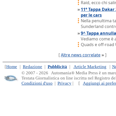
Raid, ecco chi sali
»
11° Tappa Dakar 
per le cars
Nella penultima 
Sunderland contro
»
9^ Tappa annulla
Vediamo come è and
Quads e off-road
[
Altre news correlate
»
]
[
Home
|
Redazione
|
Pubblicità
|
Article Marketing
|
N
© 2007 - 20
26 Automania® Media Press è un marchio 
Testata Giornalistica on line iscritta nel Registro d
Condizioni d'uso
|
Privacy
| [
Aggiungi ai prefer