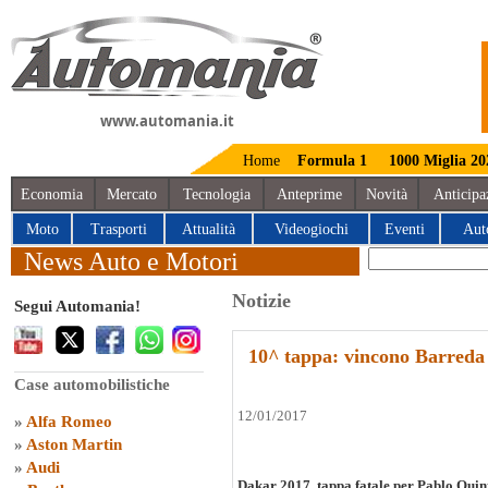
www.automania.it
Home
Formula 1
1000 Miglia 20
Economia
Mercato
Tecnologia
Anteprime
Novità
Anticipa
Moto
Trasporti
Attualità
Videogiochi
Eventi
Aut
News Auto e Motori
Notizie
Segui Automania!
10^ tappa: vincono Barred
Case automobilistiche
12/01/2017
»
Alfa Romeo
»
Aston Martin
»
Audi
Dakar 2017, tappa fatale per Pablo Quin