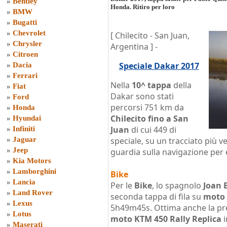
»
Bentley
Honda. Ritiro per loro
»
BMW
»
Bugatti
»
Chevrolet
[ Chilecito - San Juan,
»
Chrysler
Argentina ] -
»
Citroen
Speciale Dakar 2017
»
Dacia
»
Ferrari
Nella
10^ tappa
della
»
Fiat
Dakar sono stati
»
Ford
percorsi 751 km da
»
Honda
Chilecito fino a San
»
Hyundai
Juan
di cui 449 di
»
Infiniti
»
Jaguar
speciale, su un tracciato più 
»
Jeep
guardia sulla navigazione per 
»
Kia Motors
»
Lamborghini
Bike
»
Lancia
Per le
Bike
, lo spagnolo
Joan 
»
Land Rover
seconda tappa di fila su
moto 
»
Lexus
5h49m45s. Ottima anche la pr
»
Lotus
moto KTM 450 Rally Replica
i
»
Maserati