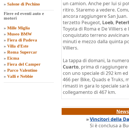
un camion. Anche per lui si po
»
Salone di Pechino
ritiro. Staremo a vedere. Co
Fiere ed eventi auto e
ancora raggiungere San Juan.
motori
terzetto Peugeot,
Loeb
,
Peter
»
Mille Miglia
Toyota di Roma e De Villiers e 
»
Museo BMW
conquistato terreno avvicina
»
Fiera di Padova
minuti e mezzo dalla quinta po
»
Villa d'Este
Villiers.
»
Roma Supercar
»
Eicma
La tappa di domani, la numero
»
Fiera del Camper
Cuarto
, prima di raggiungere 
»
Parco Valentino
con uno speciale di 292 km ed
»
Valli e Nebbie
466 per Bike, Quads e Truks, m
rimasti in gara lo speciale sar
collegamento di 467 km.
News 
»
Vincitori della D
Si è conclusa a Bu