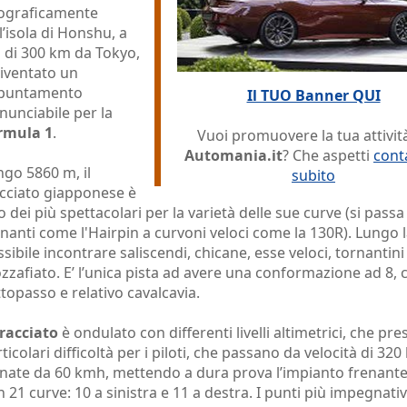
ograficamente
l’isola di Honshu, a
ù di 300 km da Tokyo,
diventato un
puntamento
Il TUO Banner QUI
inunciabile per la
rmula 1
.
Vuoi promuovere la tua attivit
Automania.it
? Che aspetti
cont
ngo 5860 m, il
subito
acciato giapponese è
 dei più spettacolari per la varietà delle sue curve (si passa
nanti come l'Hairpin a curvoni veloci come la 130R). Lungo l
sibile incontrare saliscendi, chicane, esse veloci, tornantini
zafiato. E’ l’unica pista ad avere una conformazione ad 8, 
topasso e relativo cavalcavia.
tracciato
è ondulato con differenti livelli altimetrici, che pr
ticolari difficoltà per i piloti, che passano da velocità di 32
enate da 60 kmh, mettendo a dura prova l’impianto frenante
 21 curve: 10 a sinistra e 11 a destra. I punti più impegnativ