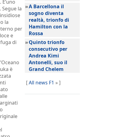
. E’uno
»
A Barcellona il
. Segue la
sogno diventa
 insidiose
realtà, trionfo di
o la
Hamilton con la
nterno per
Rossa
eloce e
 fuga di
»
Quinto trionfo
consecutivo per
Andrea Kimi
ll’Oceano
Antonelli, suo il
zuka è
Grand Chelem
zzata
nti
[
All news F1
» ]
eato
alle
arginati
to
riginale
l
eatro