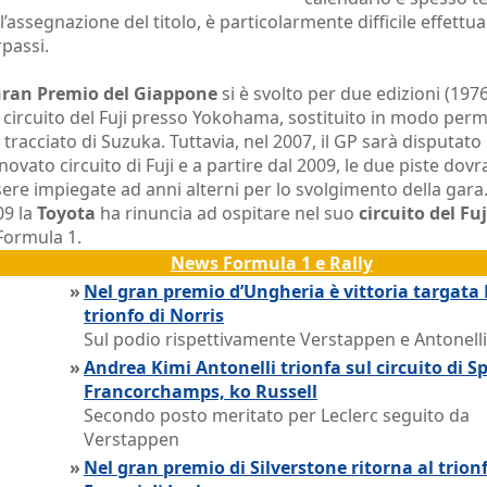
l’assegnazione del titolo, è particolarmente difficile effettu
passi.
ran Premio del Giappone
si è svolto per due edizioni (197
l circuito del Fuji presso Yokohama, sostituito in modo per
 tracciato di Suzuka. Tuttavia, nel 2007, il GP sarà disputato 
novato circuito di Fuji e a partire dal 2009, le due piste dov
ere impiegate ad anni alterni per lo svolgimento della gara
09 la
Toyota
ha rinuncia ad ospitare nel suo
circuito del Fuj
Formula 1.
News Formula 1 e Rally
»
Nel gran premio d’Ungheria è vittoria targata
trionfo di Norris
Sul podio rispettivamente Verstappen e Antonelli
»
Andrea Kimi Antonelli trionfa sul circuito di S
Francorchamps, ko Russell
Secondo posto meritato per Leclerc seguito da
Verstappen
»
Nel gran premio di Silverstone ritorna al trionf