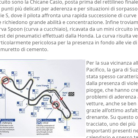
cuito sono la Chicane Casio, posta prima del rettilineo finale
 punti più delicati per aderenza e per situazioni di sorpasso
ie S, dove il pilota affronta una rapida successione di curve
 richiedono grande abilità e concentrazione. Infine troviam
va Spoon (curva a cucchiaio), ricavata da un mini circuito i
test dei pneumatici effettuati dalla Honda. La curva risulta v
ticolarmente pericolosa per la presenza in fondo alle vie di
 muretto di cemento.
Per la sua vicinanza a
Pacifico, la gara di Su
stata spesso caratteri
dalla presenza di viole
piogge, che hanno cr
problemi di aderenza 
vetture, anche se ben 
grazie all’ottimo asfal
drenante. Su questo o
tracciato, uno dei più
importanti presenti ne
calendario e spesso t