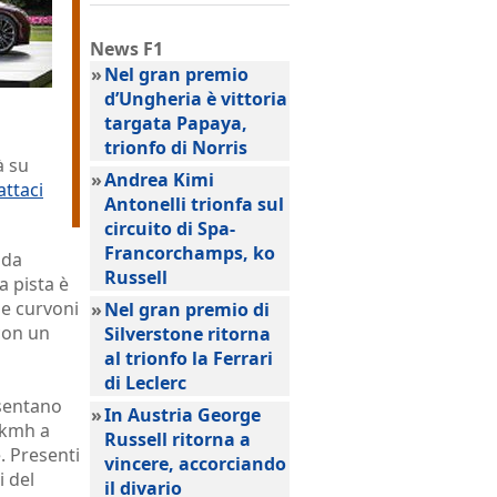
News F1
»
Nel gran premio
d’Ungheria è vittoria
targata Papaya,
trionfo di Norris
à su
»
Andrea Kimi
attaci
Antonelli trionfa sul
circuito di Spa-
Francorchamps, ko
 da
Russell
a pista è
 e curvoni
»
Nel gran premio di
con un
Silverstone ritorna
al trionfo la Ferrari
di Leclerc
esentano
»
In Austria George
0 kmh a
Russell ritorna a
. Presenti
vincere, accorciando
i del
il divario