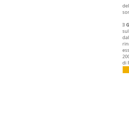
del
sor
Il
G
su
dal
rin
ess
20
di 