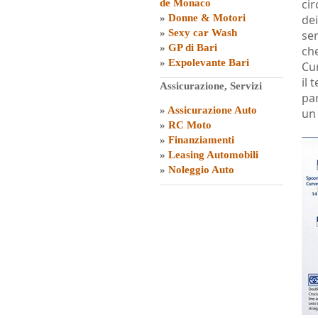
cir
de Monaco
»
Donne & Motori
dei
»
Sexy car Wash
ser
»
GP di Bari
che
»
Expolevante Bari
Cur
il 
Assicurazione, Servizi
par
»
Assicurazione Auto
un
»
RC Moto
»
Finanziamenti
»
Leasing Automobili
»
Noleggio Auto