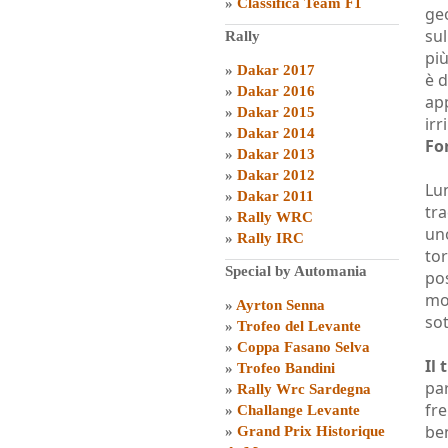
»
Classifica Team F1
ge
sul
Rally
pi
»
Dakar 2017
è 
»
Dakar 2016
ap
»
Dakar 2015
irr
»
Dakar 2014
Fo
»
Dakar 2013
»
Dakar 2012
Lu
»
Dakar 2011
tr
»
Rally WRC
uno
»
Rally IRC
tor
Special by Automania
pos
moz
»
Ayrton Senna
sot
»
Trofeo del Levante
»
Coppa Fasano Selva
Il 
»
Trofeo Bandini
par
»
Rally Wrc Sardegna
fr
»
Challange Levante
ben
»
Grand Prix Historique