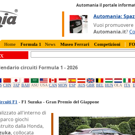
Automania il portale informat
Automania: Spaz
Vuoi promuovere la
Automania.it
?
Co
|
Home
Formula 1
News
Museo Ferrari
Competizioni
F
ix
lendario circuiti Formula 1 - 2026
S
CHN
JAP
BAH
ASU
USA
CAN
MON
ESP
AUS
GBR
BEL
HUN
OLA
ITA
rcuiti F1
- F1 Suzuka - Gran Premio del Giappone
lizzato all'interno di
 parco giochi
truito dalla Honda,
zuka
, collocata