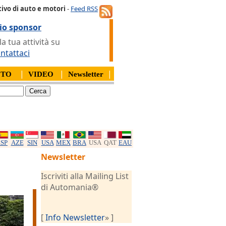
ivo di auto e motori
-
Feed RSS
io sponsor
 tua attività su
ntattaci
|
|
|
OTO
VIDEO
Newsletter
ESP
AZE
SIN
USA
MEX
BRA
USA
QAT
EAU
Newsletter
Iscriviti alla Mailing List
di Automania®
[
Info Newsletter
» ]