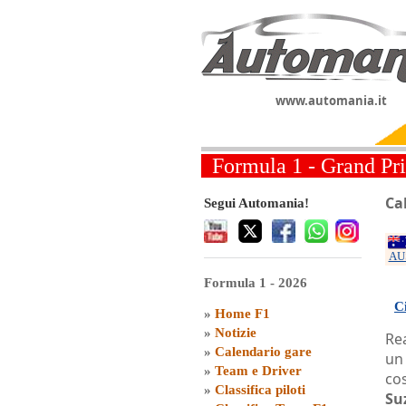
www.automania.it
Formula 1 - Grand Pr
Ca
Segui Automania!
AU
Formula 1 - 2026
Ci
»
Home F1
»
Notizie
Rea
»
Calendario gare
un
»
Team e Driver
cos
»
Classifica piloti
Su