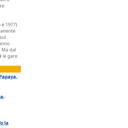
are
6 e 1977)
manente
sul
ranno
. Ma dal
i
le gare
 Papaya,
pa-
o la