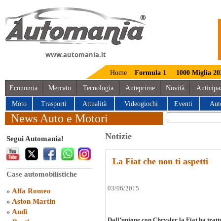
www.automania.it
Home
Formula 1
1000 Miglia 20
Economia
Mercato
Tecnologia
Anteprime
Novità
Anticipa
Moto
Trasporti
Attualità
Videogiochi
Eventi
Aut
News Auto e Motori
Notizie
Segui Automania!
La Fiat che non ti aspetti
Case automobilistiche
03/06/2015
»
Alfa Romeo
»
Aston Martin
»
Audi
Dall’unione con Chrysler la Fiat ha tratt