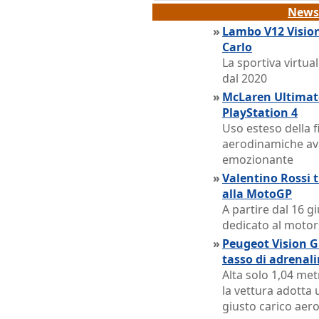
News 
»
Lambo V12 Vision
Carlo
La sportiva virtua
dal 2020
»
McLaren Ultimate
PlayStation 4
Uso esteso della f
aerodinamiche av
emozionante
»
Valentino Rossi t
alla MotoGP
A partire dal 16 
dedicato al motor
»
Peugeot Vision G
tasso di adrenal
Alta solo 1,04 met
la vettura adotta 
giusto carico aer