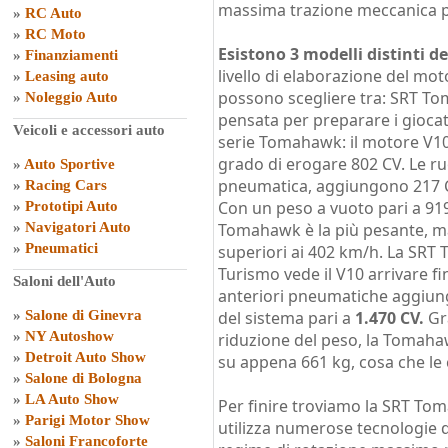
massima trazione meccanica p
»
RC Auto
»
RC Moto
Esistono 3 modelli distinti 
»
Finanziamenti
livello di elaborazione del moto
»
Leasing auto
possono scegliere tra: SRT T
»
Noleggio Auto
pensata per preparare i giocato
Veicoli e accessori auto
serie Tomahawk: il motore V10 
grado di erogare 802 CV. Le ru
»
Auto Sportive
pneumatica, aggiungono 217 C
»
Racing Cars
Con un peso a vuoto pari a 919
»
Prototipi Auto
»
Navigatori Auto
Tomahawk è la più pesante, m
»
Pneumatici
superiori ai 402 km/h. La SR
Turismo vede il V10 arrivare fi
Saloni dell'Auto
anteriori pneumatiche aggiung
»
Salone di Ginevra
del sistema pari a
1.470 CV.
Gra
»
NY Autoshow
riduzione del peso, la Tomahaw
»
Detroit Auto Show
su appena 661 kg, cosa che le
»
Salone di Bologna
»
LA Auto Show
Per finire troviamo la SRT To
»
Parigi Motor Show
utilizza numerose tecnologie 
»
Saloni Francoforte