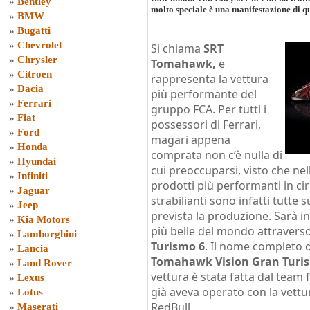
»
Bentley
molto speciale è una manifestazione di q
»
BMW
»
Bugatti
»
Chevrolet
Si chiama
SRT
»
Chrysler
Tomahawk,
e
»
Citroen
rappresenta la vettura
»
Dacia
più performante del
»
Ferrari
gruppo FCA. Per tutti i
»
Fiat
possessori di Ferrari,
»
Ford
magari appena
»
Honda
comprata non c’è nulla di
»
Hyundai
cui preoccuparsi, visto che nel
»
Infiniti
prodotti più performanti in cir
»
Jaguar
strabilianti sono infatti tutte 
»
Jeep
prevista la produzione. Sarà in
»
Kia Motors
più belle del mondo attraverso
»
Lamborghini
Turismo 6
. Il nome completo d
»
Lancia
Tomahawk Vision Gran Turi
»
Land Rover
vettura è stata fatta dal team 
»
Lexus
già aveva operato con la vettu
»
Lotus
RedBull.
»
Maserati