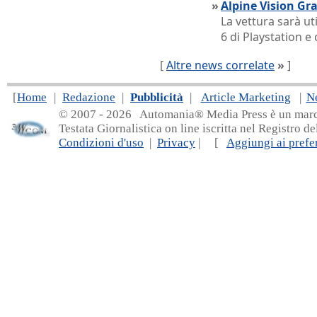
»
Alpine Vision Gr
La vettura sarà ut
6 di Playstation e
[
Altre news correlate
»
]
[
Home
|
Redazione
|
Pubblicità
|
Article Marketing
|
N
© 2007 - 20
26 Automania® Media Press è un marchio 
Testata Giornalistica on line iscritta nel Registro d
Condizioni d'uso
|
Privacy
| [
Aggiungi ai prefer