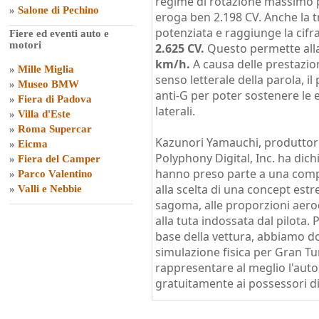
regime di rotazione massimo p
»
Salone di Pechino
eroga ben 2.198 CV. Anche la t
potenziata e raggiunge la cifra
Fiere ed eventi auto e
motori
2.625 CV.
Questo permette all
km/h.
A causa delle prestazion
»
Mille Miglia
senso letterale della parola, il
»
Museo BMW
anti-G per poter sostenere le 
»
Fiera di Padova
laterali.
»
Villa d'Este
»
Roma Supercar
Kazunori Yamauchi, produttore
»
Eicma
Polyphony Digital, Inc. ha dich
»
Fiera del Camper
hanno preso parte a una compe
»
Parco Valentino
alla scelta di una concept estr
»
Valli e Nebbie
sagoma, alle proporzioni aero
alla tuta indossata dal pilota. 
base della vettura, abbiamo d
simulazione fisica per Gran T
rappresentare al meglio l'auto
gratuitamente ai possessori d