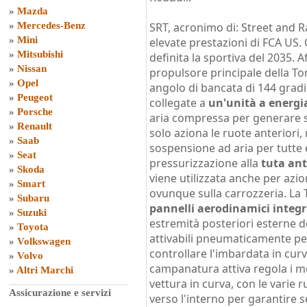
»
Mazda
»
Mercedes-Benz
SRT, acronimo di: Street and R
»
Mini
elevate prestazioni di FCA US.
»
Mitsubishi
definita la sportiva del 2035. Af
»
Nissan
propulsore principale della 
»
Opel
angolo di bancata di 144 grad
»
Peugeot
collegate a
un'unità a energ
»
Porsche
aria compressa per generare s
»
Renault
solo aziona le ruote anteriori,
»
Saab
sospensione ad aria per tutte e
»
Seat
pressurizzazione alla
tuta ant
»
Skoda
viene utilizzata anche per azio
»
Smart
ovunque sulla carrozzeria. La
»
Subaru
pannelli aerodinamici integr
»
Suzuki
estremità posteriori esterne de
»
Toyota
attivabili pneumaticamente p
»
Volkswagen
controllare l'imbardata in curv
»
Volvo
campanatura attiva regola i moz
»
Altri Marchi
vettura in curva, con le varie 
Assicurazione e servizi
verso l'interno per garantire 