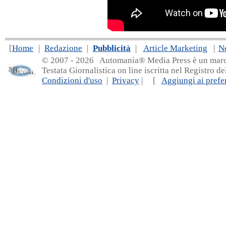
[
Home
|
Redazione
|
Pubblicità
|
Article Marketing
|
N
© 2007 - 20
26 Automania® Media Press è un marchio 
Testata Giornalistica on line iscritta nel Registro d
Condizioni d'uso
|
Privacy
| [
Aggiungi ai prefer