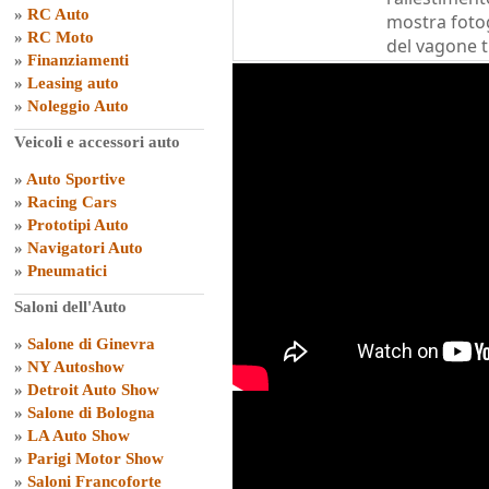
»
RC Auto
mostra fotog
»
RC Moto
del vagone t
»
Finanziamenti
»
Leasing auto
»
Noleggio Auto
Veicoli e accessori auto
»
Auto Sportive
»
Racing Cars
»
Prototipi Auto
»
Navigatori Auto
»
Pneumatici
Saloni dell'Auto
»
Salone di Ginevra
»
NY Autoshow
»
Detroit Auto Show
»
Salone di Bologna
»
LA Auto Show
»
Parigi Motor Show
»
Saloni Francoforte