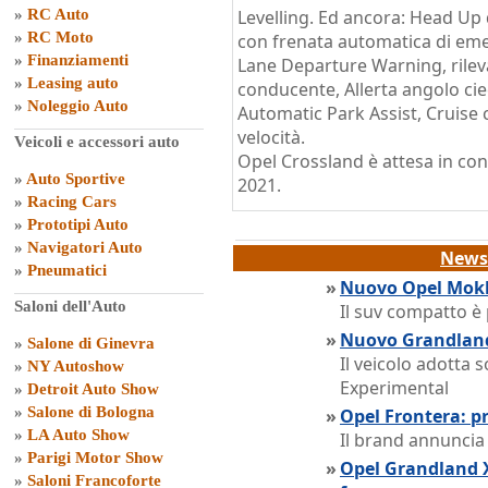
»
RC Auto
Levelling. Ed ancora: Head Up d
»
RC Moto
con frenata automatica di em
»
Finanziamenti
Lane Departure Warning, rilev
»
Leasing auto
conducente, Allerta angolo c
»
Noleggio Auto
Automatic Park Assist, Cruise c
velocità.
Veicoli e accessori auto
Opel Crossland è attesa in conc
»
Auto Sportive
2021.
»
Racing Cars
»
Prototipi Auto
»
Navigatori Auto
News 
»
Pneumatici
»
Nuovo Opel Mokk
Saloni dell'Auto
Il suv compatto è
»
Nuovo Grandland:
»
Salone di Ginevra
Il veicolo adotta 
»
NY Autoshow
Experimental
»
Detroit Auto Show
»
Salone di Bologna
»
Opel Frontera: p
»
LA Auto Show
Il brand annuncia 
»
Parigi Motor Show
»
Opel Grandland X 
»
Saloni Francoforte