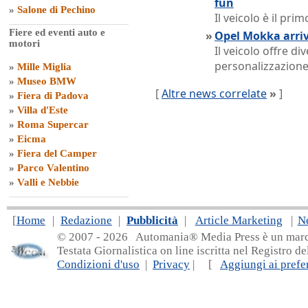
fun
»
Salone di Pechino
Il veicolo è il pr
Fiere ed eventi auto e
»
Opel Mokka arriv
motori
Il veicolo offre div
personalizzazion
»
Mille Miglia
»
Museo BMW
[
Altre news correlate
»
]
»
Fiera di Padova
»
Villa d'Este
»
Roma Supercar
»
Eicma
»
Fiera del Camper
»
Parco Valentino
»
Valli e Nebbie
[
Home
|
Redazione
|
Pubblicità
|
Article Marketing
|
N
© 2007 - 20
26 Automania® Media Press è un marchio 
Testata Giornalistica on line iscritta nel Registro d
Condizioni d'uso
|
Privacy
| [
Aggiungi ai prefer