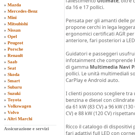
l’allestimento
Ultimate
, oltre
»
Mazda
da 16 e 17 pollici.
»
Mercedes-Benz
»
Mini
Pensata per gli amanti delle pr
»
Mitsubishi
propone cerchi in lega leggera n
»
Nissan
ergonomici certificati AGR p
»
Opel
anteriore, fari posteriori a LED
»
Peugeot
»
Porsche
Guidatori e passeggeri usufru
»
Renault
infotainment che comprende Ra
»
Saab
di gamma
Multimedia Navi P
»
Seat
pollici. Le unità multimediali
»
Skoda
CarPlay e Android auto.
»
Smart
»
Subaru
I clienti possono scegliere tr
»
Suzuki
benzina e diesel con cilindrate 
»
Toyota
da 61 kW (83 CV) a 96 kW (130 
»
Volkswagen
»
Volvo
CV) e 88 kW (120 CV) rispettan
»
Altri Marchi
Ricco il catalogo di dispositivi
Assicurazione e servizi
fari adattivi full LED con corn