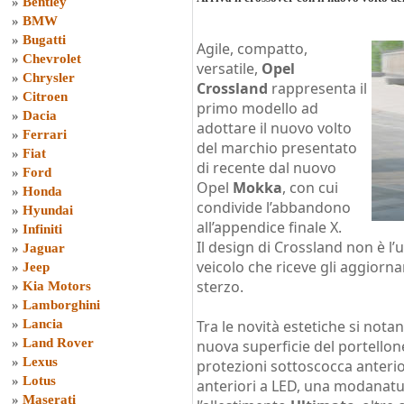
»
Bentley
»
BMW
»
Bugatti
Agile, compatto,
»
Chevrolet
versatile,
Opel
»
Chrysler
Crossland
rappresenta il
»
Citroen
primo modello ad
»
Dacia
adottare il nuovo volto
»
Ferrari
del marchio presentato
»
Fiat
di recente dal nuovo
»
Ford
Opel
Mokka
, con cui
»
Honda
condivide l’abbandono
»
Hyundai
all’appendice finale X.
»
Infiniti
Il design di Crossland non è l
»
Jaguar
veicolo che riceve gli aggiornam
»
Jeep
sterzo.
»
Kia Motors
»
Lamborghini
»
Lancia
Tra le novità estetiche si notan
»
Land Rover
nuova superficie del portello
»
Lexus
protezioni sottoscocca anterio
»
Lotus
anteriori a LED, una modanatu
»
Maserati