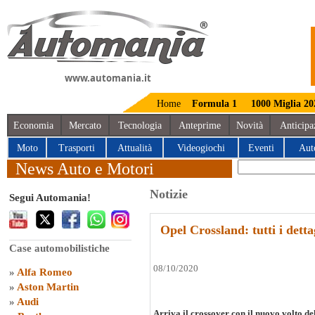
www.automania.it
Home
Formula 1
1000 Miglia 20
Economia
Mercato
Tecnologia
Anteprime
Novità
Anticipa
Moto
Trasporti
Attualità
Videogiochi
Eventi
Aut
News Auto e Motori
Notizie
Segui Automania!
Opel Crossland: tutti i detta
Case automobilistiche
08/10/2020
»
Alfa Romeo
»
Aston Martin
»
Audi
Arriva il crossover con il nuovo volto de