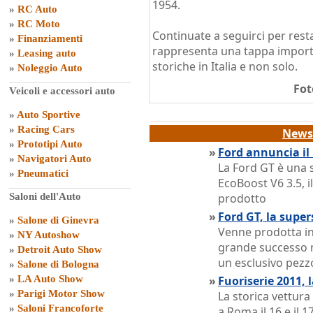
1954.
»
RC Auto
»
RC Moto
Continuate a seguirci per rest
»
Finanziamenti
rappresenta una tappa importa
»
Leasing auto
storiche in Italia e non solo.
»
Noleggio Auto
Fot
Veicoli e accessori auto
»
Auto Sportive
»
Racing Cars
News 
»
Prototipi Auto
»
Ford annuncia il
»
Navigatori Auto
La Ford GT è una 
»
Pneumatici
EcoBoost V6 3.5, 
Saloni dell'Auto
prodotto
»
Ford GT, la super
»
Salone di Ginevra
Venne prodotta in
»
NY Autoshow
grande successo n
»
Detroit Auto Show
un esclusivo pezz
»
Salone di Bologna
»
LA Auto Show
»
Fuoriserie 2011, 
»
Parigi Motor Show
La storica vettura
»
Saloni Francoforte
a Roma il 16 e il 17