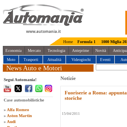
www.automania.it
Home
Formula 1
1000 Miglia 20
Economia
Mercato
Tecnologia
Anteprime
Novità
Anticipa
Moto
Trasporti
Attualità
Videogiochi
Eventi
Aut
News Auto e Motori
Notizie
Segui Automania!
Fuoriserie a Roma: appuntam
storiche
Case automobilistiche
»
Alfa Romeo
15/04/2011
»
Aston Martin
»
Audi