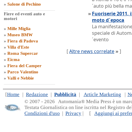
»
Salone di Pechino
´auto più bella ma
»
Fuoriserie 2011, 
Fiere ed eventi auto e
motori
moto d´epoca
La manifestazione 
»
Mille Miglia
speciale di Automa
»
Museo BMW
´evento
»
Fiera di Padova
»
Villa d'Este
[
Altre news correlate
»
]
»
Roma Supercar
»
Eicma
»
Fiera del Camper
»
Parco Valentino
»
Valli e Nebbie
[
Home
|
Redazione
|
Pubblicità
|
Article Marketing
|
N
© 2007 - 20
26 Automania® Media Press è un marchio 
Testata Giornalistica on line iscritta nel Registro d
Condizioni d'uso
|
Privacy
| [
Aggiungi ai prefer