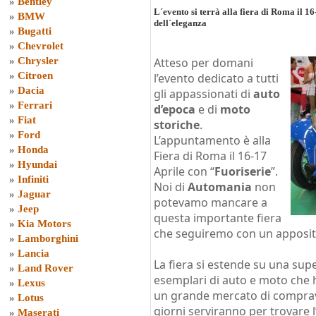
»
Bentley
L´evento si terrà alla fiera di Roma il 1
»
BMW
dell´eleganza
»
Bugatti
»
Chevrolet
»
Chrysler
Atteso per domani
»
Citroen
l’evento dedicato a tutti
»
Dacia
gli appassionati di
auto
»
Ferrari
d’epoca
e di
moto
»
Fiat
storiche
.
»
Ford
L’appuntamento è alla
»
Honda
Fiera di Roma il 16-17
»
Hyundai
Aprile con “
Fuoriserie
”.
»
Infiniti
Noi di
Automania
non
»
Jaguar
potevamo mancare a
»
Jeep
questa importante fiera
»
Kia Motors
che seguiremo con un apposito
»
Lamborghini
»
Lancia
La fiera si estende su una supe
»
Land Rover
esemplari di auto e moto che 
»
Lexus
un grande mercato di comprave
»
Lotus
giorni serviranno per trovare l
»
Maserati