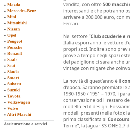
vendita, con oltre
500 macchi
»
Mazda
interessanti e che potranno osc
»
Mercedes-Benz
arrivare a 200.000 euro, con m
»
Mini
Ferrari.
»
Mitsubishi
»
Nissan
»
Opel
Nel settore “
Club scuderie e r
»
Peugeot
Italia esporranno le vetture d
»
Porsche
propri soci. Inoltre sono previ
»
Renault
prove a tempo negli spazi ester
»
Saab
del padiglione ci sara anche un
»
Seat
vintage con migare che coinvo
»
Skoda
»
Smart
La novità di quest’anno è il
con
»
Subaru
d’epoca. Saranno premiate le 
»
Suzuki
1930-1950 / 1951 – 1970, i par
»
Toyota
conservazione od il restaro dell
»
Volkswagen
modello ed il design. Possiamo 
»
Volvo
modelli presenti (nelle foto): l
»
Altri Marchi
prima classificata al
Concours
Assicurazione e servizi
Terme”, la Jaguar SS ONE 2,7 d