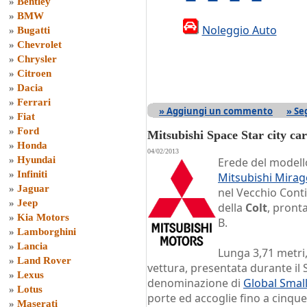
»
Bentley
»
BMW
Noleggio Auto
»
Bugatti
»
Chevrolet
»
Chrysler
»
Citroen
»
Dacia
»
Ferrari
» Aggiungi un commento
» Se
»
Fiat
»
Ford
Mitsubishi Space Star city car
»
Honda
04/02/2013
»
Hyundai
Erede del modello
»
Infiniti
Mitsubishi Mirag
»
Jaguar
nel Vecchio Conti
»
Jeep
della
Colt
, pront
»
Kia Motors
B.
»
Lamborghini
»
Lancia
Lunga 3,71 metri,
»
Land Rover
vettura, presentata durante il 
»
Lexus
denominazione di
Global Smal
»
Lotus
porte ed accoglie fino a cinqu
»
Maserati