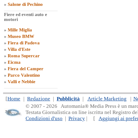
»
Salone di Pechino
Fiere ed eventi auto e
motori
»
Mille Miglia
»
Museo BMW
»
Fiera di Padova
»
Villa d'Este
»
Roma Supercar
»
Eicma
»
Fiera del Camper
»
Parco Valentino
»
Valli e Nebbie
[
Home
|
Redazione
|
Pubblicità
|
Article Marketing
|
N
© 2007 - 20
26 Automania® Media Press è un marchio 
Testata Giornalistica on line iscritta nel Registro d
Condizioni d'uso
|
Privacy
| [
Aggiungi ai prefer