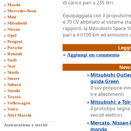
di carico pari a 235 litri.
»
Mazda
»
Mercedes-Benz
Equipaggiata con il propulsore 
»
Mini
e 70 CV abbinato al sistema st
»
Mitsubishi
rapporti, la Mitsubishi Space 
»
Nissan
pari a 4 l/100 km ed emissioni
»
Opel
di
Grazia Dragone
»
Peugeot
Legg
»
Porsche
»
Renault
»
Aggiungi un commento
»
Saab
»
Seat
News
»
Skoda
»
Mitsubishi Outlan
»
Smart
guida Green
»
Subaru
Il suv propone inn
»
Suzuki
tre allestimenti
»
Toyota
»
Mitsubishi: a Tok
»
Volkswagen
Il prototipo segna
»
Volvo
veicoli elettrici
»
Altri Marchi
»
Mercato, Nissan-
Assicurazione e servizi
mondo