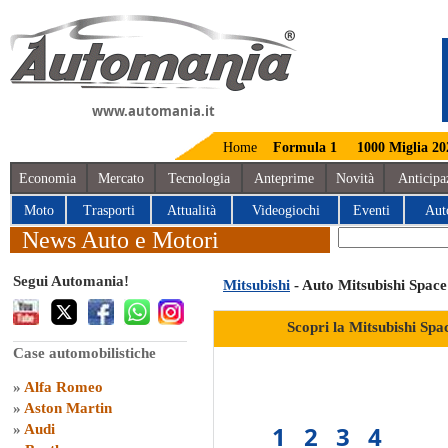
www.automania.it
Home
Formula 1
1000 Miglia 20
Economia
Mercato
Tecnologia
Anteprime
Novità
Anticipa
Moto
Trasporti
Attualità
Videogiochi
Eventi
Aut
News Auto e Motori
Segui Automania!
Mitsubishi
- Auto Mitsubishi Space
Scopri la Mitsubishi Spa
Case automobilistiche
»
Alfa Romeo
»
Aston Martin
1
2
3
4
»
Audi