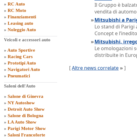
»
RC Auto
Il Gruppo è balzato
»
RC Moto
vendita di automo
»
Finanziamenti
»
Mitsubishi a Parig
»
Leasing auto
Lo stand di Parigi
»
Noleggio Auto
Concept e l’inedi
Veicoli e accessori auto
»
Mitsubishi, irreg
Le omologazioni s
»
Auto Sportive
distribuite in Euro
»
Racing Cars
»
Prototipi Auto
[
Altre news correlate
»
]
»
Navigatori Auto
»
Pneumatici
Saloni dell'Auto
»
Salone di Ginevra
»
NY Autoshow
»
Detroit Auto Show
»
Salone di Bologna
»
LA Auto Show
»
Parigi Motor Show
»
Saloni Francoforte