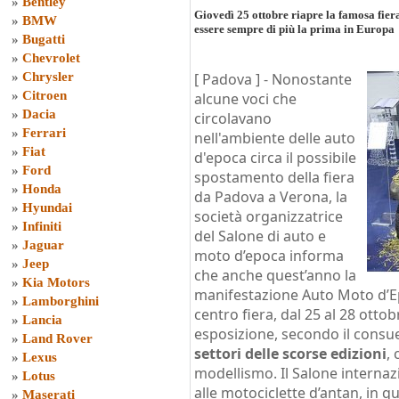
»
Bentley
Giovedì 25 ottobre riapre la famosa fiera
»
BMW
essere sempre di più la prima in Europa
»
Bugatti
»
Chevrolet
»
Chrysler
[ Padova ] -
Nonostante
»
Citroen
alcune voci che
»
Dacia
circolavano
»
Ferrari
nell'ambiente delle auto
»
Fiat
d'epoca circa il possibile
»
Ford
spostamento della fiera
»
Honda
da Padova a Verona, la
»
Hyundai
società organizzatrice
»
Infiniti
del Salone di auto e
»
Jaguar
moto d’epoca informa
»
Jeep
che anche quest’anno la
»
Kia Motors
manifestazione Auto Moto d’Ep
»
Lamborghini
centro fiera, dal 25 al 28 otto
»
Lancia
esposizione, secondo il consu
»
Land Rover
settori delle scorse edizioni
,
»
Lexus
modellismo. Il Salone internaz
»
Lotus
alle motociclette d’antan, in q
»
Maserati