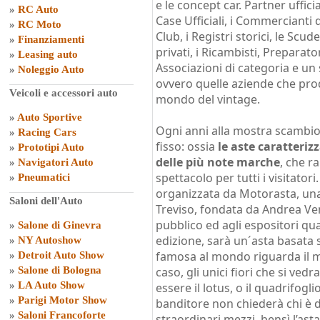
e le concept car. Partner uffici
»
RC Auto
Case Ufficiali, i Commercianti d
»
RC Moto
Club, i Registri storici, le Scude
»
Finanziamenti
privati, i Ricambisti, Preparator
»
Leasing auto
Associazioni di categoria e un 
»
Noleggio Auto
ovvero quelle aziende che prod
Veicoli e accessori auto
mondo del vintage.
»
Auto Sportive
Ogni anni alla mostra scambi
»
Racing Cars
fisso: ossia
le aste caratteriz
»
Prototipi Auto
delle più note marche
, che r
»
Navigatori Auto
spettacolo per tutti i visitator
»
Pneumatici
organizzata da Motorasta, una 
Saloni dell'Auto
Treviso, fondata da Andrea Ven
pubblico ed agli espositori qu
»
Salone di Ginevra
edizione, sarà un´asta basata 
»
NY Autoshow
famosa al mondo riguarda il me
»
Detroit Auto Show
»
Salone di Bologna
caso, gli unici fiori che si v
»
LA Auto Show
essere il lotus, o il quadrifogli
»
Parigi Motor Show
banditore non chiederà chi è di
»
Saloni Francoforte
straordinari mezzi, bensì l’asta 