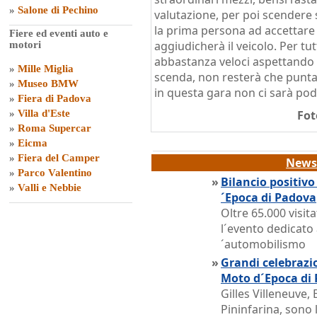
»
Salone di Pechino
valutazione, per poi scendere
la prima persona ad accettare 
Fiere ed eventi auto e
aggiudicherà il veicolo. Per tu
motori
abbastanza veloci aspettando 
»
Mille Miglia
scenda, non resterà che puntare
»
Museo BMW
in questa gara non ci sarà pod
»
Fiera di Padova
»
Villa d'Este
Fot
»
Roma Supercar
»
Eicma
»
Fiera del Camper
News 
»
Parco Valentino
»
Bilancio positivo
»
Valli e Nebbie
´Epoca di Padova
Oltre 65.000 visit
l´evento dedicato 
´automobilismo
»
Grandi celebrazio
Moto d´Epoca di
Gilles Villeneuve,
Pininfarina, sono