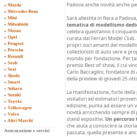
Padova anche novità anche per
»
Mazda
»
Mercedes-Benz
Sarà allestita in fiera a Padova
»
Mini
tematica di modellismo dedic
»
Mitsubishi
»
Nissan
celebra quest’anno il cinquant
»
Opel
curata dal Ferrari Model Club. 
»
Peugeot
propri soci amanti del modelli
»
Porsche
collezionisti di auto vere e pro
»
Renault
mondo per fondazione. Per tale 
»
Saab
premio Best of show, il cui vi
»
Seat
Carlo Baccaglini, fondatore di
»
Skoda
della preview di giovedì 25 ot
»
Smart
»
Subaru
La manifestazione, forte della 
»
Suzuki
visitatori ed estimatori proven
»
Toyota
edizione, punta ad essere un v
»
Volkswagen
novità arricchendo sempre di pi
»
Volvo
stand espositivi.
Un percorso 
»
Altri Marchi
che aiuta a conoscere la storia
Assicurazione e servizi
passata, quella presente e anch