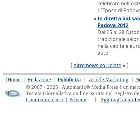
celebrate nell´ed
d´Epoca di Padov
»
In diretta dal sa
Padova 2012
Dal 25 al 28 Otto
tradizionale salo
nella capitale eur
auto
[
Altre news correlate
»
]
[
Home
|
Redazione
|
Pubblicità
|
Article Marketing
|
N
© 2007 - 20
26 Automania® Media Press è un marchio 
Testata Giornalistica on line iscritta nel Registro d
Condizioni d'uso
|
Privacy
| [
Aggiungi ai prefer