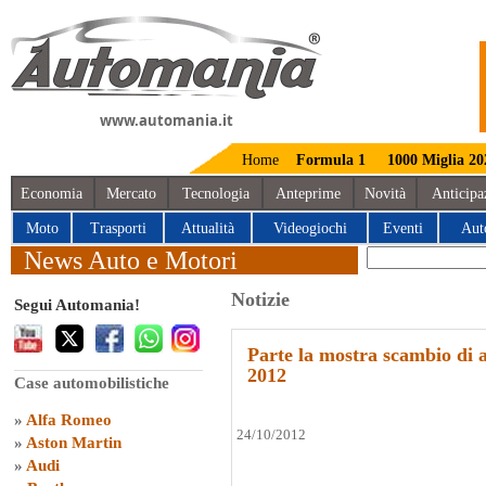
www.automania.it
Home
Formula 1
1000 Miglia 20
Economia
Mercato
Tecnologia
Anteprime
Novità
Anticipa
Moto
Trasporti
Attualità
Videogiochi
Eventi
Aut
News Auto e Motori
Notizie
Segui Automania!
Parte la mostra scambio di 
2012
Case automobilistiche
»
Alfa Romeo
24/10/2012
»
Aston Martin
»
Audi