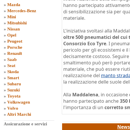
hanno partecipato attivamente
»
Mazda
»
Mercedes-Benz
di sensibilizzazione sia per qu
»
Mini
materiale.
»
Mitsubishi
»
Nissan
L'iniziativa svoltasi alla Mad
»
Opel
oltre 500 pneumatici del cui 
»
Peugeot
Consorzio Eco Tyre
. I pneumat
»
Porsche
pericolo per gli ecosistemi e i
»
Renault
decisamente costoso. Seguire 
»
Saab
smaltimento può però portare 
»
Seat
materiale, che può essere riutil
»
Skoda
realizzazione del
manto strada
»
Smart
la realizzazione delle suole de
»
Subaru
»
Suzuki
Alla
Maddalena
, in occasione
»
Toyota
hanno partecipato anche
350
»
Volkswagen
l'importanza di un
corretto sm
»
Volvo
»
Altri Marchi
Assicurazione e servizi
News 