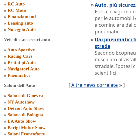
»
RC Auto
»
Auto, più sicure
»
RC Moto
Entra in vigore un
»
Finanziamenti
per le automobili
»
Leasing auto
a cominciare dal c
»
Noleggio Auto
pneumatici
»
Dai pneumatici fu
Veicoli e accessori auto
strade
»
Auto Sportive
Secondo Ecopneus
»
Racing Cars
mischiato all’asfa
»
Prototipi Auto
stradale. Ipotesi
»
Navigatori Auto
scientifici
»
Pneumatici
[
Altre news correlate
»
]
Saloni dell'Auto
»
Salone di Ginevra
»
NY Autoshow
»
Detroit Auto Show
»
Salone di Bologna
»
LA Auto Show
»
Parigi Motor Show
»
Saloni Francoforte