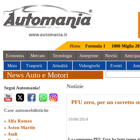
www.automania.it
Home
Formula 1
1000 Miglia 20
Economia
Mercato
Tecnologia
Anteprime
Novità
Anticipa
Moto
Trasporti
Attualità
Videogiochi
Eventi
Aut
News Auto e Motori
Notizie
Segui Automania!
PFU zero, per un corretto s
Case automobilistiche
10/06/2014
»
Alfa Romeo
»
Aston Martin
»
Audi
La campagna PFU Zero ha fatto tappa al