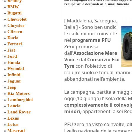
»
Bentley
recuperati e destinati allo smalitimento
»
BMW
»
Bugatti
»
Chevrolet
[ Maddalena, Sardegna,
»
Chrysler
Italia ] -
Sono ben undici
»
Citroen
le isole minori coinvolte
»
Dacia
nel
programma PFU
»
Ferrari
Zero
promossa
»
Fiat
dall'
Associazione Mare
»
Ford
Vivo
e dal
Consorzio Eco
»
Honda
Tyre
con l'obiettivo di
»
Hyundai
ripulire suolo e fondali marini
»
Infiniti
abbandonati nell'ambiente.
»
Jaguar
»
Jeep
La campagna, partita a maggio 
»
Kia Motors
oggi (10 giungo) l'Isola della 
»
Lamborghini
complessivamente il coinvolg
»
Lancia
minori
, appartenenti a sei Reg
»
Land Rover
»
Lexus
PFU zero ha visto coinvolte, ol
»
Lotus
livello nazionale della campag
»
Maserati