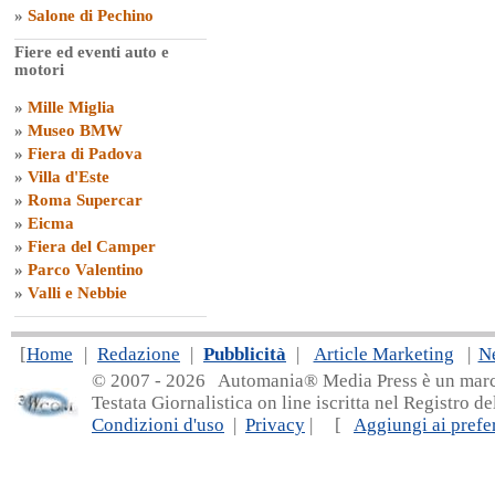
»
Salone di Pechino
Fiere ed eventi auto e
motori
»
Mille Miglia
»
Museo BMW
»
Fiera di Padova
»
Villa d'Este
»
Roma Supercar
»
Eicma
»
Fiera del Camper
»
Parco Valentino
»
Valli e Nebbie
[
Home
|
Redazione
|
Pubblicità
|
Article Marketing
|
N
© 2007 - 20
26 Automania® Media Press è un marchio 
Testata Giornalistica on line iscritta nel Registro d
Condizioni d'uso
|
Privacy
| [
Aggiungi ai prefer