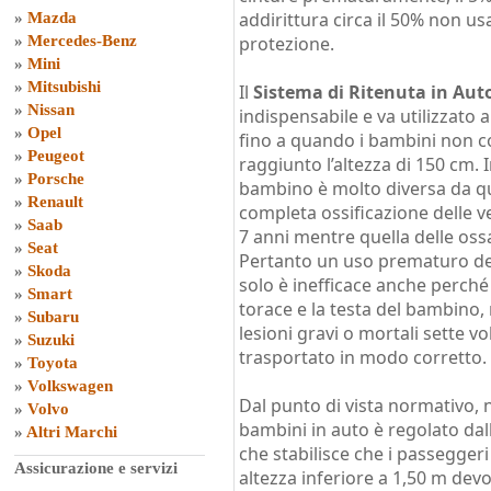
addirittura circa il 50% non us
»
Mazda
»
Mercedes-Benz
protezione.
»
Mini
»
Mitsubishi
Il
Sistema di Ritenuta in Aut
»
Nissan
indispensabile e va utilizzato a
»
Opel
fino a quando i bambini non 
»
Peugeot
raggiunto l’altezza di 150 cm. 
»
Porsche
bambino è molto diversa da qu
»
Renault
completa ossificazione delle ve
»
Saab
7 anni mentre quella delle ossa
»
Seat
Pertanto un uso prematuro del
»
Skoda
solo è inefficace anche perché 
»
Smart
torace e la testa del bambino,
»
Subaru
lesioni gravi o mortali sette vo
»
Suzuki
trasportato in modo corretto.
»
Toyota
»
Volkswagen
Dal punto di vista normativo, n
»
Volvo
bambini in auto è regolato dall
»
Altri Marchi
che stabilisce che i passeggeri 
Assicurazione e servizi
altezza inferiore a 1,50 m dev