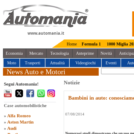
www.automania.it
Home
Formula 1
1000 Miglia 20
Economia
Mercato
Tecnologia
Anteprime
Novità
Anticipa
Moto
Trasporti
Attualità
Videogiochi
Eventi
Aut
News Auto e Motori
Notizie
Segui Automania!
Bambini in auto: conosciamo
Case automobilistiche
07/08/2014
»
Alfa Romeo
»
Aston Martin
»
Audi
Numerosi studi dimostrano che un uso non 