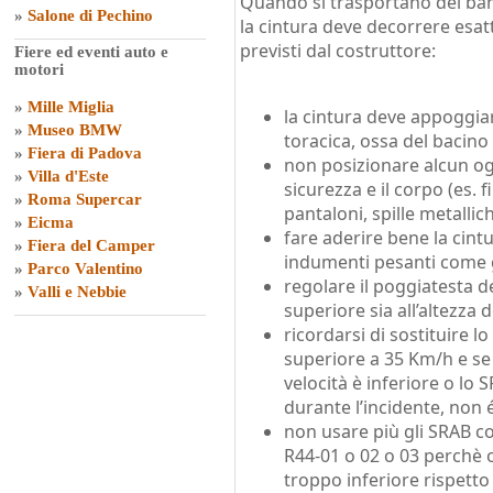
Quando si trasportano dei bam
»
Salone di Pechino
la cintura deve decorrere esa
previsti dal costruttore:
Fiere ed eventi auto e
motori
»
Mille Miglia
la cintura deve appoggiar
»
Museo BMW
toracica, ossa del bacino
»
Fiera di Padova
non posizionare alcun ogg
»
Villa d'Este
sicurezza e il corpo (es. f
»
Roma Supercar
pantaloni, spille metallich
»
Eicma
fare aderire bene la cint
»
Fiera del Camper
indumenti pesanti come g
»
Parco Valentino
regolare il poggiatesta d
»
Valli e Nebbie
superiore sia all’altezza 
ricordarsi di sostituire l
superiore a 35 Km/h e se s
velocità è inferiore o lo
durante l’incidente, non 
non usare più gli SRAB 
R44-01 o 02 o 03 perchè o
troppo inferiore rispetto