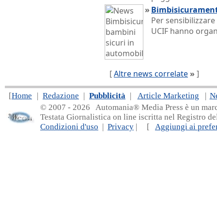
»
Bimbisicuramente
Per sensibilizzare
UCIF hanno organ
[
Altre news correlate
»
]
[
Home
|
Redazione
|
Pubblicità
|
Article Marketing
|
N
© 2007 - 20
26 Automania® Media Press è un marchio 
Testata Giornalistica on line iscritta nel Registro d
Condizioni d'uso
|
Privacy
| [
Aggiungi ai prefer