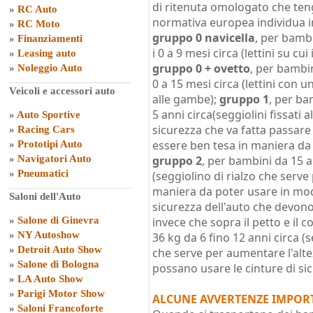
di ritenuta omologato che teng
»
RC Auto
normativa europea individua in 
»
RC Moto
gruppo 0 navicella
, per bambi
»
Finanziamenti
i 0 a 9 mesi circa (lettini su cu
»
Leasing auto
gruppo 0 + ovetto
, per bambi
»
Noleggio Auto
0 a 15 mesi circa (lettini con 
Veicoli e accessori auto
alle gambe);
gruppo 1
, per ba
5 anni circa(seggiolini fissati a
»
Auto Sportive
sicurezza che va fatta passare 
»
Racing Cars
essere ben tesa in maniera da
»
Prototipi Auto
»
Navigatori Auto
gruppo 2
, per bambini da 15 a
»
Pneumatici
(seggiolino di rialzo che serve
maniera da poter usare in mod
Saloni dell'Auto
sicurezza dell'auto che devono 
»
Salone di Ginevra
invece che sopra il petto e il co
»
NY Autoshow
36 kg da 6 fino 12 anni circa (s
»
Detroit Auto Show
che serve per aumentare l'alte
»
Salone di Bologna
possano usare le cinture di sic
»
LA Auto Show
»
Parigi Motor Show
ALCUNE AVVERTENZE IMPOR
»
Saloni Francoforte