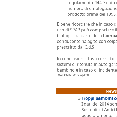
regolamento R44 è nato n
numero di omologazione 
prodotto prima del 1995.
E bene ricordare che in caso di
uso di SRAB può comportare i
biologici da parte della
Compag
conducente ha agito con colp
prescritto dal C.d.S.
In conclusione, l’uso corretto d
sistemi di ritenuta in auto gar
bambino e in caso di incidente 
Foto: Leonardo Pasquinelli
News 
»
Troppi bambini co
I dati del 2014 son
Sostenitori Amici 
peggioramento ri