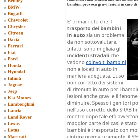
»
Bentley
bambini provoca gravi lesioni in caso di 
»
BMW
»
Bugatti
»
Chevrolet
E' ormai noto che il
»
Chrysler
trasporto dei bambini
»
Citroen
in auto
sia un problema
»
Dacia
da non sottovalutare.
»
Ferrari
Infatti, sono migliaia gli
»
Fiat
incidenti stradali
che
»
Ford
vedono
coinvolti bambini
»
Honda
non allocati in auto in
»
Hyundai
maniera adeguata. L’uso
»
Infiniti
non corretto dei sistemi
»
Jaguar
di ritenuta in auto per i bambin
»
Jeep
lesioni anche gravi e il feno
»
Kia Motors
diminuire. Spesso i genitori 
»
Lamborghini
nell’uso corretto dello SRAB f
»
Lancia
mentre dopo tale età avverton
»
Land Rover
maggior parte dei casi è stato 
»
Lexus
bambini è trasportato con mod
»
Lotus
cinture prematuramente, il 5%
»
Maserati