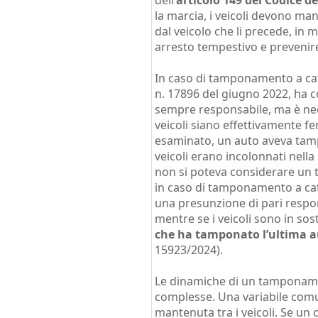
dell’
articolo 149 del Codice d
la marcia, i veicoli devono ma
dal veicolo che li precede, in
arresto tempestivo e prevenire c
In caso di tamponamento a cat
n. 17896 del giugno 2022, ha c
sempre responsabile, ma è nece
veicoli siano effettivamente fe
esaminato, un auto aveva tam
veicoli erano incolonnati nella
non si poteva considerare un
in caso di tamponamento a ca
una presunzione di pari respons
mentre se i veicoli sono in sos
che ha tamponato l’ultima 
15923/2024).
Le dinamiche di un tamponam
complesse. Una variabile com
mantenuta tra i veicoli. Se un 