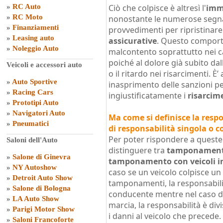
»
RC Auto
Ciò che colpisce è altresì l'
immo
»
RC Moto
nonostante le numerose segna
»
Finanziamenti
provvedimenti per ripristinare 
»
Leasing auto
assicurative
. Questo compor
»
Noleggio Auto
malcontento soprattutto nei c
poiché al dolore già subito dal
Veicoli e accessori auto
o il ritardo nei risarcimenti. 
»
Auto Sportive
inasprimento delle sanzioni pe
»
Racing Cars
ingiustificatamente i
risarcime
»
Prototipi Auto
»
Navigatori Auto
Ma come si definisce la respo
»
Pneumatici
di responsabilità singola o c
Per poter rispondere a quest
Saloni dell'Auto
distinguere tra
tamponamento
»
Salone di Ginevra
tamponamento con veicoli 
»
NY Autoshow
caso se un veicolo colpisce un
»
Detroit Auto Show
tamponamenti, la responsabilit
»
Salone di Bologna
conducente mentre nel caso d
»
LA Auto Show
marcia, la responsabilità è di
»
Parigi Motor Show
i danni al veicolo che precede
»
Saloni Francoforte