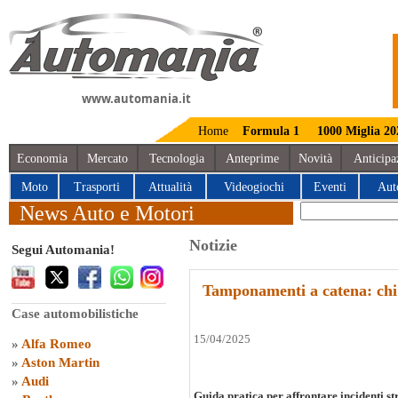
www.automania.it
Home
Formula 1
1000 Miglia 20
Economia
Mercato
Tecnologia
Anteprime
Novità
Anticipa
Moto
Trasporti
Attualità
Videogiochi
Eventi
Aut
News Auto e Motori
Notizie
Segui Automania!
Tamponamenti a catena: chi
Case automobilistiche
15/04/2025
»
Alfa Romeo
»
Aston Martin
»
Audi
Guida pratica per affrontare incidenti str