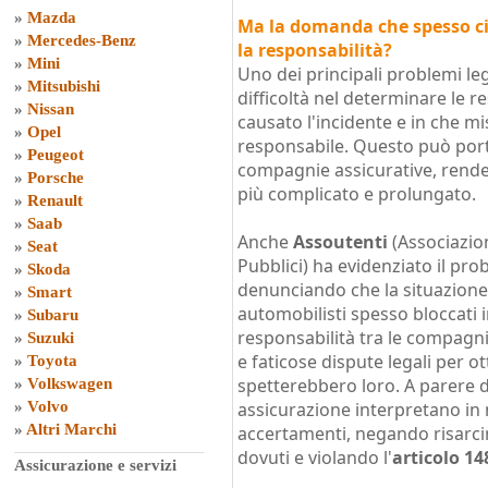
»
Mazda
Ma la domanda che spesso ci s
»
Mercedes-Benz
la responsabilità?
»
Mini
Uno dei principali problemi leg
»
Mitsubishi
difficoltà nel determinare le r
»
Nissan
causato l'incidente e in che m
»
Opel
responsabile. Questo può port
»
Peugeot
compagnie assicurative, rende
»
Porsche
più complicato e prolungato.
»
Renault
»
Saab
Anche
Assoutenti
(Associazion
»
Seat
Pubblici) ha evidenziato il prob
»
Skoda
denunciando che la situazione 
»
Smart
automobilisti spesso bloccati 
»
Subaru
responsabilità tra le compagni
»
Suzuki
e faticose dispute legali per o
»
Toyota
spetterebbero loro. A parere d
»
Volkswagen
»
Volvo
assicurazione interpretano in m
»
Altri Marchi
accertamenti, negando risarc
dovuti e violando l'
articolo 14
Assicurazione e servizi