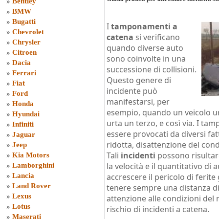
»
Bentley
»
BMW
»
Bugatti
I
tamponamenti a
»
Chevrolet
catena
si verificano
»
Chrysler
quando diverse auto
»
Citroen
sono coinvolte in una
»
Dacia
successione di collisioni.
»
Ferrari
Questo genere di
»
Fiat
incidente può
»
Ford
manifestarsi, per
»
Honda
esempio, quando un veicolo urt
»
Hyundai
urta un terzo, e così via. I t
»
Infiniti
essere provocati da diversi fatt
»
Jaguar
ridotta, disattenzione del co
»
Jeep
Tali
incidenti
possono risultar
»
Kia Motors
la velocità e il quantitativo d
»
Lamborghini
»
Lancia
accrescere il pericolo di ferit
»
Land Rover
tenere sempre una distanza di 
»
Lexus
attenzione alle condizioni del 
»
Lotus
rischio di incidenti a catena.
»
Maserati