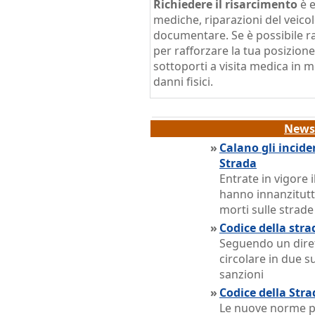
Richiedere il risarcimento
è e
mediche, riparazioni del veicol
documentare. Se è possibile ra
per rafforzare la tua posizione
sottoporti a visita medica in 
danni fisici.
News 
»
Calano gli incide
Strada
Entrate in vigore
hanno innanzitutt
morti sulle strade 
»
Codice della stra
Seguendo un diret
circolare in due s
sanzioni
»
Codice della Stra
Le nuove norme po