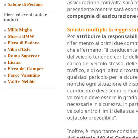
assicurazione coinvolta sarà te
»
Salone di Pechino
precedente mentre sarà esone
Fiere ed eventi auto e
compagnia di assicurazione
motori
Sinistri multipli: la legge stab
»
Mille Miglia
Per
attribuire la responsabil
»
Museo BMW
riferimento ai primi due commi 
»
Fiera di Padova
che affermano: “il conducente h
»
Villa d'Este
»
Roma Supercar
del veicolo tenendo conto delle
»
Eicma
carico del veicolo stesso, delle
»
Fiera del Camper
traffico, e di ogni altra circo
»
Parco Valentino
qualsiasi pericolo per la sicur
»
Valli e Nebbie
nonché ogni situazione di disor
conducente deve sempre mante
veicolo e deve essere in grado
necessarie in sicurezza, in par
veicolo entro i limiti della sua 
ostacolo prevedibile”.
Inoltre, è importante conside