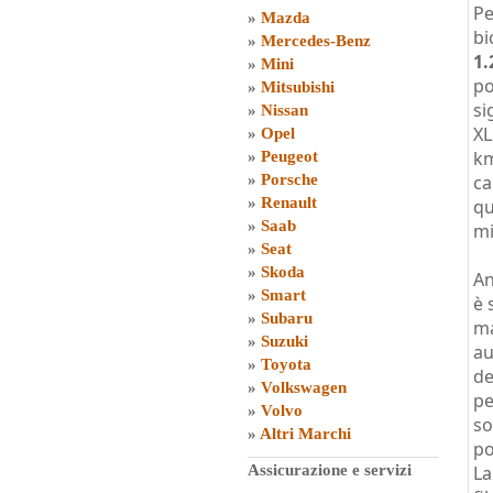
Pe
»
Mazda
bi
»
Mercedes-Benz
1.
»
Mini
po
»
Mitsubishi
si
»
Nissan
XL
»
Opel
km
»
Peugeot
»
Porsche
ca
»
Renault
qu
»
Saab
mi
»
Seat
»
Skoda
An
»
Smart
è 
»
Subaru
ma
»
Suzuki
au
»
Toyota
de
»
Volkswagen
pe
»
Volvo
so
»
Altri Marchi
po
Assicurazione e servizi
La