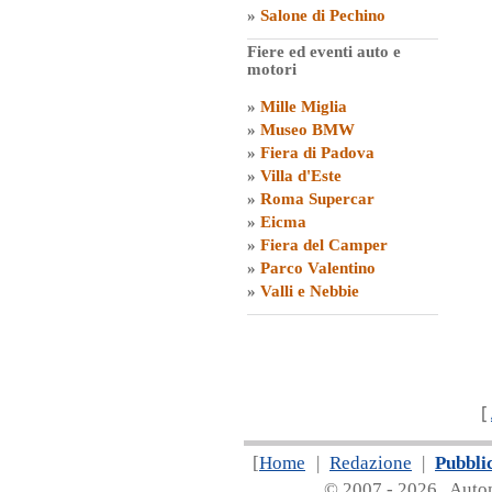
»
Salone di Pechino
Fiere ed eventi auto e
motori
»
Mille Miglia
»
Museo BMW
»
Fiera di Padova
»
Villa d'Este
»
Roma Supercar
»
Eicma
»
Fiera del Camper
»
Parco Valentino
»
Valli e Nebbie
[
[
Home
|
Redazione
|
Pubbli
© 2007 - 20
26 Automa