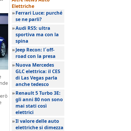
Elettriche
»
Ferrari Luce: purché
se ne parli?
»
Audi RS5: ultra
sportiva ma con la
spina
»
Jeep Recon: l´off-
road con la presa
»
Nuova Mercedes
GLC elettrica: il CES
e
di Las Vegas parla
onde
anche tedesco
»
Renault 5 Turbo 3E:
però
gli anni 80 non sono
e
mai stati così
elettrici
»
Il valore delle auto
elettriche si dimezza