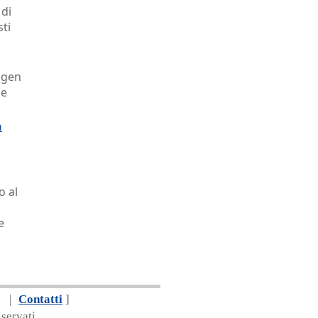
 di
sti
agen
le
n
o al
e
|
Contatti
]
servati.