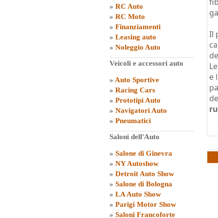
fi
»
RC Auto
ga
»
RC Moto
»
Finanziamenti
Il
»
Leasing auto
ca
»
Noleggio Auto
de
Veicoli e accessori auto
Le
e 
»
Auto Sportive
pa
»
Racing Cars
de
»
Prototipi Auto
ru
»
Navigatori Auto
»
Pneumatici
Saloni dell'Auto
»
Salone di Ginevra
»
NY Autoshow
»
Detroit Auto Show
»
Salone di Bologna
»
LA Auto Show
»
Parigi Motor Show
»
Saloni Francoforte