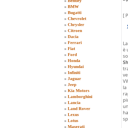
»
Bentley
»
BMW
»
Bugatti
[ 
»
Chevrolet
»
Chrysler
»
Citroen
»
Dacia
»
Ferrari
L
»
Fiat
è 
»
Ford
so
»
Honda
Sh
»
Hyundai
tr
»
Infiniti
ve
»
Jaguar
VW
»
Jeep
la
»
Kia Motors
ra
»
Lamborghini
pi
»
Lancia
un
»
Land Rover
ha
»
Lexus
sp
»
Lotus
»
Maserati