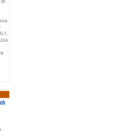
 di
 sua
e
XL1.
ezza
va
o
IVA
o