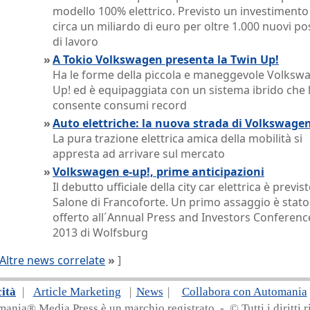
modello 100% elettrico. Previsto un investimento
circa un miliardo di euro per oltre 1.000 nuovi po
di lavoro
»
A Tokio Volkswagen presenta la Twin Up!
Ha le forme della piccola e maneggevole Volksw
Up! ed è equipaggiata con un sistema ibrido che 
consente consumi record
»
Auto elettriche: la nuova strada di Volkswage
La pura trazione elettrica amica della mobilità si
appresta ad arrivare sul mercato
»
Volkswagen e-up!, prime anticipazioni
Il debutto ufficiale della city car elettrica è previst
Salone di Francoforte. Un primo assaggio è stato
offerto all´Annual Press and Investors Conferenc
2013 di Wolfsburg
Altre news correlate
»
]
cità
|
Article Marketing
|
News
|
Collabora con Automania
nia® Media Press è un marchio registrato - © Tutti i diritti ri