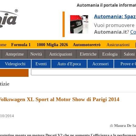
Automania il portale informat
Automania: Spaz
Vuoi promuovere la
Automania.it
?
Co
ome
Formula 1
1000 Miglia 2026
Automotoretrò
Assicurazioni
Anteprime
Novità
Anticipazioni
Elettriche
Ecologia
Saloni
Videogiochi
Eventi
Auto d'Epoca
Accessori
Prove e 
tizie
Volkswagen XL Sport al Motor Show di Parigi 2014
/10/2014
di
Maura De Sa
prototipo monta un motore Ducati V2 che ne aumenta l´efficienza e le performan