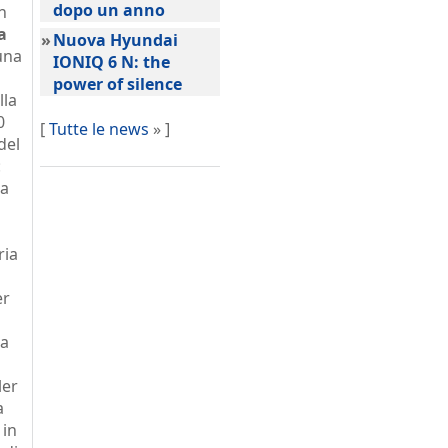
dopo un anno
n
a
»
Nuova Hyundai
 una
IONIQ 6 N: the
power of silence
lla
0
[
Tutte le news
» ]
del
:
ga
ria
er
ca
ler
a
 in