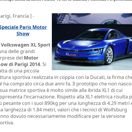
Parigi, Francia ] -
Speciale Paris Motor
Show
a
Volkswagen XL Sport
una delle grandi
rprese del
Motor
ow di Parigi 2014
. Si
atta di una piccola
ttura sportiva realizzata in coppia con la Ducati, la firma ch
 ha comprato circa due anni fa. Il prototipo che non nasc
 sua matrice sportiva è molto simile alla ibrida XL1 di cui
ppresenta l’incarnazione. Rispetto alla XL1 elettrica risulta 
ù pesante con i suoi 890kg per una lunghezza di 4.29 metri 
a larghezza di 1.84 metri, valori che i tecnici di Wolfsburg
nno dovuto necessariamente modificare per la versione
ortiva.