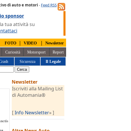
ivo di auto e motori
-
Feed RSS
io sponsor
 tua attività su
ntattaci
|
|
|
FOTO
VIDEO
Newsletter
Curiosità
Motorsport
Report
Crash
Sicurezza
Il Legale
Newsletter
Iscriviti alla Mailing List
di Automania®
[
Info Newsletter
» ]
nctis
Altre News
Auto
ce