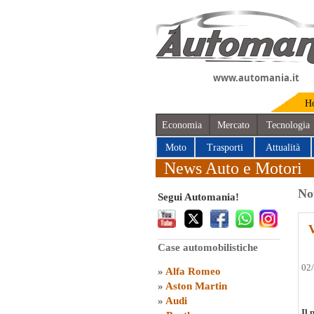
www.automania.it
H
Economia
Mercato
Tecnologia
Moto
Trasporti
Attualità
News Auto e Motori
No
Segui Automania!
Case automobilistiche
02
»
Alfa Romeo
»
Aston Martin
»
Audi
Il 