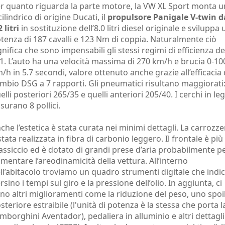
r quanto riguarda la parte motore, la VW XL Sport monta u
cilindrico di origine Ducati, il
propulsore Panigale V-twin d
2 litri
in sostituzione dell’8.0 litri diesel originale e sviluppa
tenza di 187 cavalli e 123 Nm di coppia. Naturalmente ciò
gnifica che sono impensabili gli stessi regimi di efficienza de
1. L’auto ha una velocità massima di 270 km/h e brucia 0-10
/h in 5.7 secondi, valore ottenuto anche grazie all’efficacia 
mbio DSG a 7 rapporti. Gli pneumatici risultano maggiorati
elli posteriori 265/35 e quelli anteriori 205/40. I cerchi in le
surano 8 pollici.
che l’estetica è stata curata nei minimi dettagli. La carrozze
stata realizzata in fibra di carbonio leggero. Il frontale è più
ssiccio ed è dotato di grandi prese d’aria probabilmente p
mentare l’areodinamicità della vettura. All’interno
ll’abitacolo troviamo un quadro strumenti digitale che indi
rsino i tempi sul giro e la pressione dell’olio. In aggiunta, ci
no altri miglioramenti come la riduzione del peso, uno spoi
steriore estraibile (l'unità di potenza è la stessa che porta l
mborghini Aventador), pedaliera in alluminio e altri dettagli