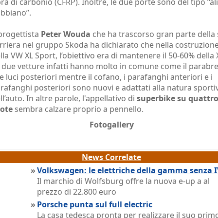
bra di carbonio (CFRP). Inoltre, le due porte sono del tipo “ali
bbiano”.
 progettista
Peter Wouda
che ha trascorso gran parte della
rriera nel gruppo Skoda ha dichiarato che nella costruzion
lla VW XL Sport, l’obiettivo era di mantenere il 50-60% della 
 due vetture infatti hanno molto in comune come il parabr
le luci posteriori mentre il cofano, i parafanghi anteriori e i
rafanghi posteriori sono nuovi e adattati alla natura sporti
ll’auto. In altre parole, l'appellativo di
superbike su quattr
ote
sembra calzare proprio a pennello.
Fotogallery
News Correlate
»
Volkswagen: le elettriche della gamma senza 
Il marchio di Wolfsburg offre la nuova e-up a al
prezzo di 22.800 euro
»
Porsche punta sul full electric
La casa tedesca pronta per realizzare il suo prim