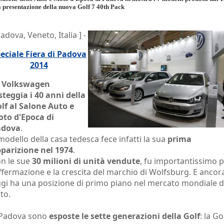
a presentazione della nuova Golf 7 40th Pack
Padova, Veneto, Italia ] -
eciale Fiera di Padova
2014
a
Volkswagen
steggia i 40 anni della
lf al Salone Auto e
to d'Epoca di
adova
.
 modello della casa tedesca fece infatti la sua
prima
parizione nel 1974
.
n le sue
30 milioni di unità vendute
, fu importantissimo 
affermazione e la crescita del marchio di Wolfsburg. E ancor
gi ha una posizione di primo piano nel mercato mondiale d
to.
Padova sono
esposte le sette generazioni della Golf
: la Gol