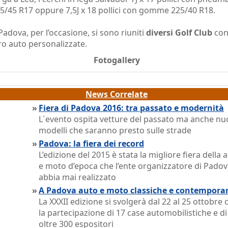
5/45 R17 oppure 7,5J x 18 pollici con gomme 225/40 R18.
Padova, per l’occasione, si sono riuniti
diversi Golf Club
con
ro auto personalizzate.
Fotogallery
News Correlate
»
Fiera di Padova 2016: tra passato e modernità
L´evento ospita vetture del passato ma anche nu
modelli che saranno presto sulle strade
»
Padova: la fiera dei record
L’edizione del 2015 è stata la migliore fiera della 
e moto d’epoca che l’ente organizzatore di Pado
abbia mai realizzato
»
A Padova auto e moto classiche e contempora
La XXXII edizione si svolgerà dal 22 al 25 ottobre 
la partecipazione di 17 case automobilistiche e di
oltre 300 espositori