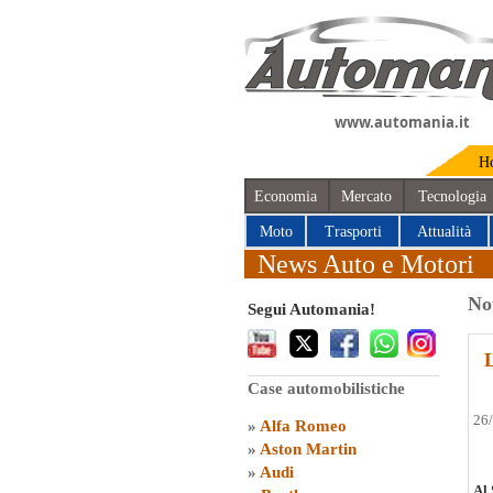
www.automania.it
H
Economia
Mercato
Tecnologia
Moto
Trasporti
Attualità
News Auto e Motori
No
Segui Automania!
L
Case automobilistiche
26
»
Alfa Romeo
»
Aston Martin
»
Audi
Al 