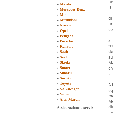
ne
»
Mazda
la
»
Mercedes-Benz
Le
»
Mini
di
»
Mitsubishi
un
»
Nissan
co
»
Opel
»
Peugeot
Si
»
Porsche
tr
»
Renault
de
»
Saab
su
»
Seat
Ma
»
Skoda
ch
»
Smart
»
Subaru
la
»
Suzuki
»
Toyota
A 
»
Volkswagen
eq
»
Volvo
mo
»
Altri Marchi
Mo
di
Assicurazione e servizi
ta