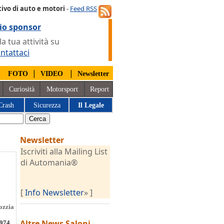
ivo di auto e motori
-
Feed RSS
io sponsor
 tua attività su
ntattaci
|
|
|
FOTO
VIDEO
Newsletter
Curiosità
Motorsport
Report
Crash
Sicurezza
Il Legale
Newsletter
Iscriviti alla Mailing List
di Automania®
[
Info Newsletter
» ]
ozzia
Altre News
Saloni
1974