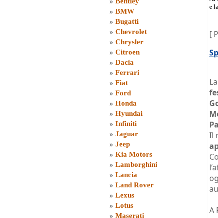
»
Bentley
e l
»
BMW
»
Bugatti
»
Chevrolet
[ 
»
Chrysler
Sp
»
Citroen
»
Dacia
»
Ferrari
L
»
Fiat
fe
»
Ford
Go
»
Honda
Mo
»
Hyundai
P
»
Infiniti
»
Jaguar
Il
»
Jeep
ap
»
Kia Motors
Co
»
Lamborghini
l’
»
Lancia
og
»
Land Rover
au
»
Lexus
»
Lotus
A 
»
Maserati