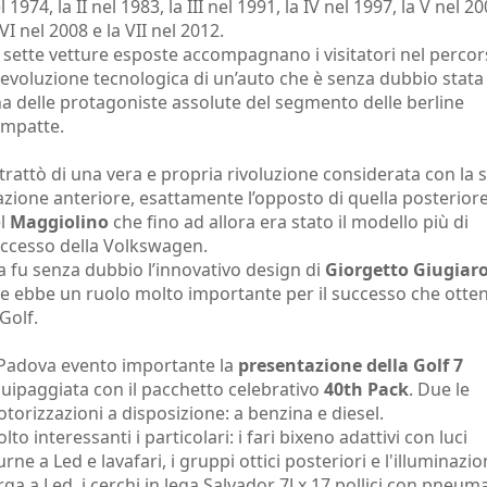
l 1974, la II nel 1983, la III nel 1991, la IV nel 1997, la V nel 20
 VI nel 2008 e la VII nel 2012.
 sette vetture esposte accompagnano i visitatori nel perco
 evoluzione tecnologica di un’auto che è senza dubbio stata
a delle protagoniste assolute del segmento delle berline
mpatte.
 trattò di una vera e propria rivoluzione considerata con la 
azione anteriore, esattamente l’opposto di quella posterior
l
Maggiolino
che fino ad allora era stato il modello più di
ccesso della Volkswagen.
 fu senza dubbio l’innovativo design di
Giorgetto Giugiar
e ebbe un ruolo molto importante per il successo che otte
 Golf.
Padova evento importante la
presentazione della Golf 7
uipaggiata con il pacchetto celebrativo
40th Pack
. Due le
torizzazioni a disposizione: a benzina e diesel.
lto interessanti i particolari: i fari bixeno adattivi con luci
urne a Led e lavafari, i gruppi ottici posteriori e l'illuminazi
rga a Led, i cerchi in lega Salvador 7J x 17 pollici con pneuma