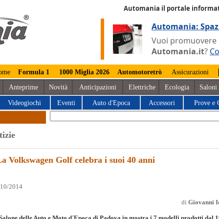
Automania il portale informat
Automania: Spaz
Vuoi promuovere la
Automania.it
?
Co
ome
Formula 1
1000 Miglia 2026
Automotoretrò
Assicurazioni
Anteprime
Novità
Anticipazioni
Elettriche
Ecologia
Saloni
Videogiochi
Eventi
Auto d'Epoca
Accessori
Prove e 
tizie
a Volkswagen Golf celebra i suoi 40 anni
/10/2014
di
Giovanni I
Salone delle Auto e Moto d´Epoca di Padova in mostra i 7 modelli prodotti dal 