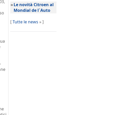
03,
»
Le novità Citroen al
Mondial de l´Auto
rso
[
Tutte le news
» ]
sua
e
o
nne
one
tici