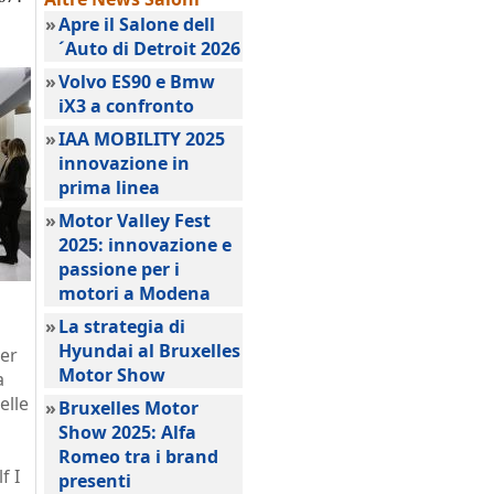
»
Apre il Salone dell
´Auto di Detroit 2026
»
Volvo ES90 e Bmw
iX3 a confronto
»
IAA MOBILITY 2025
innovazione in
prima linea
»
Motor Valley Fest
2025: innovazione e
passione per i
motori a Modena
»
La strategia di
Hyundai al Bruxelles
per
Motor Show
a
elle
»
Bruxelles Motor
Show 2025: Alfa
Romeo tra i brand
f I
presenti