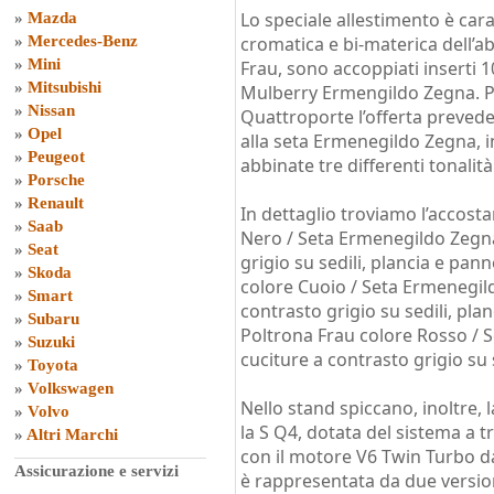
Lo speciale allestimento è car
»
Mazda
»
Mercedes-Benz
cromatica e bi-materica dell’ab
»
Mini
Frau, sono accoppiati inserti 1
»
Mitsubishi
Mulberry Ermengildo Zegna. Pe
»
Nissan
Quattroporte l’offerta prevede
»
Opel
alla seta Ermenegildo Zegna, i
»
Peugeot
abbinate tre differenti tonalità
»
Porsche
»
Renault
In dettaglio troviamo l’accost
»
Saab
Nero / Seta Ermenegildo Zegna
»
Seat
grigio su sedili, plancia e pan
»
Skoda
colore Cuoio / Seta Ermenegild
»
Smart
contrasto grigio su sedili, plan
»
Subaru
Poltrona Frau colore Rosso / 
»
Suzuki
cuciture a contrasto grigio su 
»
Toyota
»
Volkswagen
Nello stand spiccano, inoltre, 
»
Volvo
la S Q4, dotata del sistema a 
»
Altri Marchi
con il motore V6 Twin Turbo 
Assicurazione e servizi
è rappresentata da due versioni