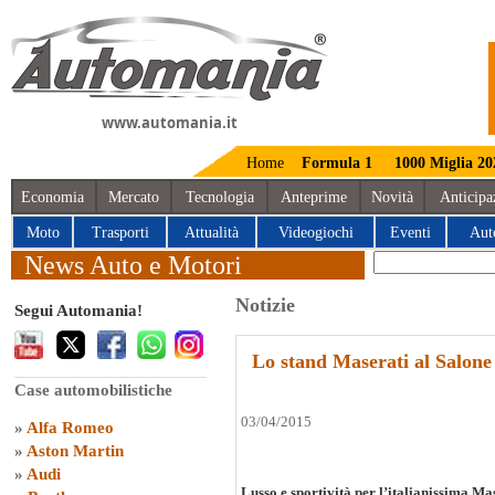
www.automania.it
Home
Formula 1
1000 Miglia 20
Economia
Mercato
Tecnologia
Anteprime
Novità
Anticipa
Moto
Trasporti
Attualità
Videogiochi
Eventi
Aut
News Auto e Motori
Notizie
Segui Automania!
Lo stand Maserati al Salon
Case automobilistiche
03/04/2015
»
Alfa Romeo
»
Aston Martin
»
Audi
Lusso e sportività per l’italianissima Ma