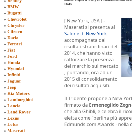
»
Bentley
Italy
»
BMW
»
Bugatti
»
Chevrolet
[ New York, USA ] -
»
Chrysler
Maserati si presenta al
»
Citroen
Salone di New York
»
Dacia
accompagnata dai
»
Ferrari
risultati straordinari del
»
Fiat
2014, che hanno visto
»
Ford
rafforzare la presenza
»
Honda
del marchio sul mercato
»
Hyundai
, puntando, ora ad un
»
Infiniti
2015 di consolidamento
»
Jaguar
dei risultati acquisiti.
»
Jeep
»
Kia Motors
Il Tridente propone a New York
»
Lamborghini
firmato da
Ermenegildo Zegn
»
Lancia
che alla Ghibli, e celebra il ri
»
Land Rover
eletta come “berlina più apprez
»
Lexus
Edmunds.com Awards - nella c
»
Lotus
»
Maserati