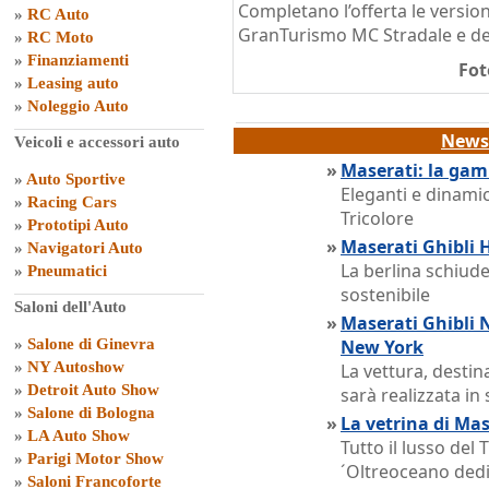
Completano l’offerta le version
»
RC Auto
GranTurismo MC Stradale e de
»
RC Moto
»
Finanziamenti
Fot
»
Leasing auto
»
Noleggio Auto
News 
Veicoli e accessori auto
»
Maserati: la gam
»
Auto Sportive
Eleganti e dinamic
»
Racing Cars
Tricolore
»
Prototipi Auto
»
Maserati Ghibli 
»
Navigatori Auto
La berlina schiu
»
Pneumatici
sostenibile
Saloni dell'Auto
»
Maserati Ghibli N
»
Salone di Ginevra
New York
»
NY Autoshow
La vettura, desti
»
Detroit Auto Show
sarà realizzata in
»
Salone di Bologna
»
La vetrina di Mas
»
LA Auto Show
Tutto il lusso del 
»
Parigi Motor Show
´Oltreoceano dedic
»
Saloni Francoforte