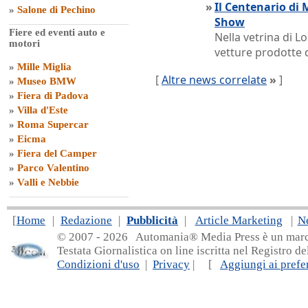
»
Il Centenario di 
»
Salone di Pechino
Show
Fiere ed eventi auto e
Nella vetrina di L
motori
vetture prodotte 
»
Mille Miglia
[
Altre news correlate
»
]
»
Museo BMW
»
Fiera di Padova
»
Villa d'Este
»
Roma Supercar
»
Eicma
»
Fiera del Camper
»
Parco Valentino
»
Valli e Nebbie
[
Home
|
Redazione
|
Pubblicità
|
Article Marketing
|
N
© 2007 - 20
26 Automania® Media Press è un marchio 
Testata Giornalistica on line iscritta nel Registro d
Condizioni d'uso
|
Privacy
| [
Aggiungi ai prefer