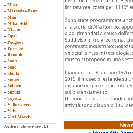
Per la ricorrenza sarà present
»
Mazda
limitata realizzata per il 110°
»
Mercedes-Benz
»
Mini
Sono state programmate anch
»
Mitsubishi
alla storia di Alfa Romeo, app
»
Nissan
e poi rimandati a causa dell’e
»
Opel
Suddiviso in tre aree tematich
»
Peugeot
continuità industriale; Bellezza,
»
Porsche
Velocità, sintesi di tecnologia, 
»
Renault
museo si propone in una veste
»
Saab
»
Seat
Inaugurato nel lontano 1976 e p
»
Skoda
2015, il museo si estende su u
»
Smart
dispone di spazi sufficienti pe
»
Subaru
sul distanziamento.
»
Suzuki
Ulteriori e più approfondite in
»
Toyota
attività sono disponibili sui can
»
Volkswagen
»
Volvo
»
Altri Marchi
News 
Assicurazione e servizi