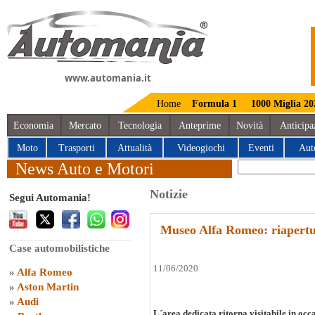
www.automania.it
Home
Formula 1
1000 Miglia 20
Economia
Mercato
Tecnologia
Anteprime
Novità
Anticipa
Moto
Trasporti
Attualità
Videogiochi
Eventi
Aut
News Auto e Motori
Notizie
Segui Automania!
Museo Alfa Romeo: riapertu
Case automobilistiche
11/06/2020
»
Alfa Romeo
»
Aston Martin
»
Audi
L´area dedicata ritorna visitabile in occ