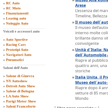
»
Museo Alfa Romeo
»
RC Auto
Arese
»
RC Moto
L’essenza del marc
»
Finanziamenti
Timeline, Bellezza
»
Leasing auto
»
Il museo dell´aut
»
Noleggio Auto
Il museo dell’aut
Veicoli e accessori auto
interno molte coll
brillante danno vi
»
Auto Sportive
coinvolgente
»
Racing Cars
»
Unità d´Italia: 
»
Prototipi Auto
dell´Automobile 
»
Navigatori Auto
Riapre al pubblic
»
Pneumatici
quattro anni, una 
Saloni dell'Auto
storiche
»
Salone di Ginevra
»
Italia Unita, il 
»
NY Autoshow
Museo dell´auto 
»
Detroit Auto Show
Riapre dopo 4 anni
»
Salone di Bologna
vetture di 85 marc
»
LA Auto Show
Mondo
»
Parigi Motor Show
»
Saloni Francoforte