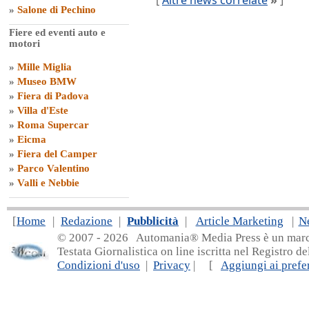
[
Altre news correlate
»
]
»
Salone di Pechino
Fiere ed eventi auto e
motori
»
Mille Miglia
»
Museo BMW
»
Fiera di Padova
»
Villa d'Este
»
Roma Supercar
»
Eicma
»
Fiera del Camper
»
Parco Valentino
»
Valli e Nebbie
[
Home
|
Redazione
|
Pubblicità
|
Article Marketing
|
N
© 2007 - 20
26 Automania® Media Press è un marchio 
Testata Giornalistica on line iscritta nel Registro d
Condizioni d'uso
|
Privacy
| [
Aggiungi ai prefer