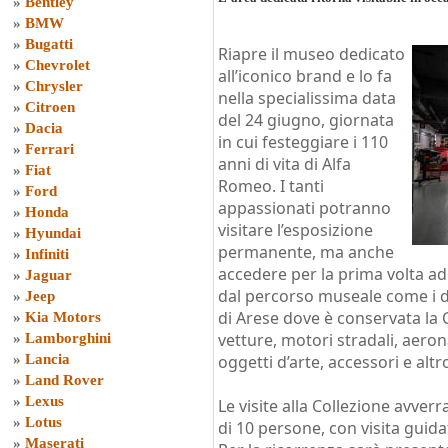
»
Bentley
»
BMW
»
Bugatti
Riapre il museo dedicato
»
Chevrolet
all’iconico brand e lo fa
»
Chrysler
nella specialissima data
»
Citroen
del 24 giugno, giornata
»
Dacia
in cui festeggiare i 110
»
Ferrari
anni di vita di Alfa
»
Fiat
Romeo. I tanti
»
Ford
appassionati potranno
»
Honda
visitare l’esposizione
»
Hyundai
permanente, ma anche
»
Infiniti
accedere per la prima volta ad 
»
Jaguar
dal percorso museale come i du
»
Jeep
di Arese dove è conservata la
»
Kia Motors
vetture, motori stradali, aerona
»
Lamborghini
»
Lancia
oggetti d’arte, accessori e altr
»
Land Rover
»
Lexus
Le visite alla Collezione avve
»
Lotus
di 10 persone, con visita guida
»
Maserati