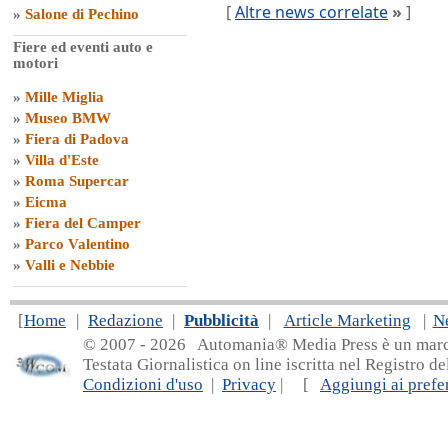
[
Altre news correlate
»
]
»
Salone di Pechino
Fiere ed eventi auto e
motori
»
Mille Miglia
»
Museo BMW
»
Fiera di Padova
»
Villa d'Este
»
Roma Supercar
»
Eicma
»
Fiera del Camper
»
Parco Valentino
»
Valli e Nebbie
[
Home
|
Redazione
|
Pubblicità
|
Article Marketing
|
N
© 2007 - 20
26 Automania® Media Press è un marchio 
Testata Giornalistica on line iscritta nel Registro d
Condizioni d'uso
|
Privacy
| [
Aggiungi ai prefer