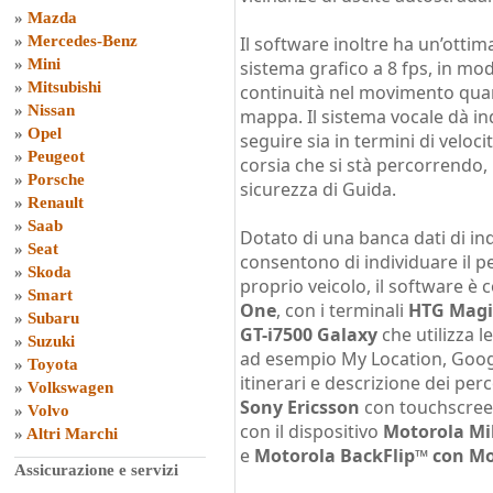
»
Mazda
»
Mercedes-Benz
Il software inoltre ha un’ottim
»
Mini
sistema grafico a 8 fps, in m
»
Mitsubishi
continuità nel movimento qua
»
Nissan
mappa. Il sistema vocale dà in
»
Opel
seguire sia in termini di veloc
»
Peugeot
corsia che si stà percorrendo
»
Porsche
sicurezza di Guida.
»
Renault
»
Saab
Dotato di una banca dati di ind
»
Seat
consentono di individuare il p
»
Skoda
proprio veicolo, il software è
»
Smart
One
, con i terminali
HTG Magi
»
Subaru
GT-i7500 Galaxy
che utilizza 
»
Suzuki
ad esempio My Location, Google
»
Toyota
itinerari e descrizione dei perco
»
Volkswagen
Sony Ericsson
con touchscre
»
Volvo
con il dispositivo
Motorola Mi
»
Altri Marchi
e
Motorola BackFlip™ con M
Assicurazione e servizi