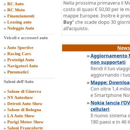
Nella prossima primavera il Mo
»
RC Auto
costo di quasi € 50,00 per le m
»
RC Moto
mappe Europee. Inoltre è pres
»
Finanziamenti
Buy
” che scade dopo 30 giorni
»
Leasing auto
all’acquisto.
»
Noleggio Auto
Veicoli e accessori auto
News 
»
Auto Sportive
»
Racing Cars
»
Aggiornamento M
»
Prototipi Auto
non supportati
»
Navigatori Auto
Rendi il tuo viagg
»
Pneumatici
aggiornando i tuoi
Saloni dell'Auto
»
Mappe: Download
Con oltre 1,4 milio
»
Salone di Ginevra
e Smartphone No
»
NY Autoshow
»
Nokia lancia l’OV
»
Detroit Auto Show
cellulari
»
Salone di Bologna
Il nuovo sistema 
»
LA Auto Show
180 paesi e in 46 
»
Parigi Motor Show
»
Saloni Francoforte