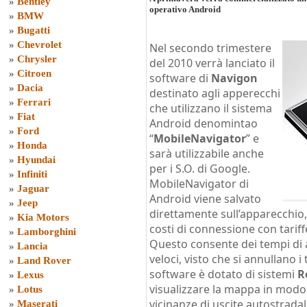
»
Bentley
operativo Android
»
BMW
»
Bugatti
»
Chevrolet
Nel secondo trimestere
»
Chrysler
del 2010 verrà lanciato il
»
Citroen
software di
Navigon
»
Dacia
destinato agli apperecchi
»
Ferrari
che utilizzano il sistema
»
Fiat
Android denomintao
»
Ford
“
MobileNavigator
” e
»
Honda
sarà utilizzabile anche
»
Hyundai
per i S.O. di Google.
»
Infiniti
MobileNavigator di
»
Jaguar
Android viene salvato
»
Jeep
direttamente sull’apparecchi
»
Kia Motors
costi di connessione con tarif
»
Lamborghini
Questo consente dei tempi di 
»
Lancia
veloci, visto che si annullano i
»
Land Rover
software è dotato di sistemi
R
»
Lexus
visualizzare la mappa in modo 
»
Lotus
vicinanze di uscite autostradali
»
Maserati