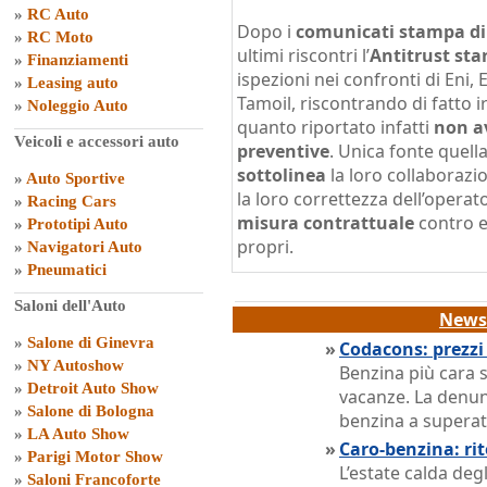
»
RC Auto
Dopo i
comunicati stampa di
»
RC Moto
ultimi riscontri l’
Antitrust sta
»
Finanziamenti
ispezioni nei confronti di Eni, 
»
Leasing auto
Tamoil, riscontrando di fatto i
»
Noleggio Auto
quanto riportato infatti
non a
Veicoli e accessori auto
preventive
. Unica fonte quell
sottolinea
la loro collaboraz
»
Auto Sportive
la loro correttezza dell’opera
»
Racing Cars
misura contrattuale
contro 
»
Prototipi Auto
propri.
»
Navigatori Auto
»
Pneumatici
Saloni dell'Auto
News 
»
Salone di Ginevra
»
Codacons: prezz
»
NY Autoshow
Benzina più cara s
»
Detroit Auto Show
vacanze. La denunc
»
Salone di Bologna
benzina a superat
»
LA Auto Show
»
Caro-benzina: ri
»
Parigi Motor Show
L’estate calda de
»
Saloni Francoforte