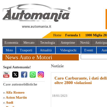
www.automania.it
Home
Formula 1
1000 Miglia 20
Economia
Mercato
Tecnologia
Anteprime
Novità
Anticipa
Moto
Trasporti
Attualità
Videogiochi
Eventi
Aut
News Auto e Motori
Notizie
Segui Automania!
Caro Carburante, i dati del
oltre 2800 violazioni
Case automobilistiche
»
Alfa Romeo
18/01/2023
»
Aston Martin
»
Audi