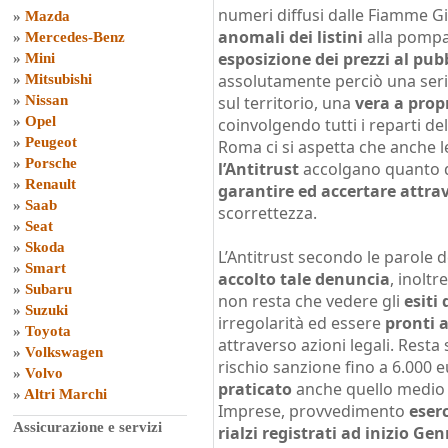
numeri diffusi dalle Fiamme Gi
»
Mazda
anomali dei listini
alla pompa
»
Mercedes-Benz
esposizione dei prezzi al pub
»
Mini
assolutamente perciò una ser
»
Mitsubishi
»
Nissan
sul territorio, una
vera a propr
»
Opel
coinvolgendo tutti i reparti de
»
Peugeot
Roma ci si aspetta che anche l
»
Porsche
l’Antitrust
accolgano quanto d
»
Renault
garantire ed accertare attra
»
Saab
scorrettezza.
»
Seat
»
Skoda
L’Antitrust secondo le parole 
»
Smart
accolto tale denuncia
, inoltr
»
Subaru
non resta che vedere gli
esiti
»
Suzuki
irregolarità ed essere
pronti a
»
Toyota
attraverso azioni legali. Resta 
»
Volkswagen
rischio sanzione fino a 6.000 eu
»
Volvo
praticato
anche quello medio 
»
Altri Marchi
Imprese, provvedimento
eser
Assicurazione e servizi
rialzi registrati ad inizio Ge