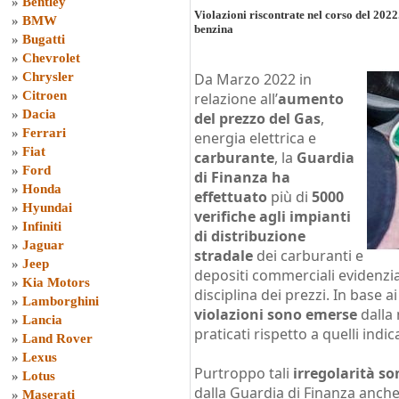
»
Bentley
Violazioni riscontrate nel corso del 2022.
»
BMW
benzina
»
Bugatti
»
Chevrolet
»
Chrysler
Da Marzo 2022 in
»
Citroen
relazione all’
aumento
»
Dacia
del prezzo del Gas
,
»
Ferrari
energia elettrica e
»
Fiat
carburante
, la
Guardia
»
Ford
di Finanza ha
»
Honda
effettuato
più di
5000
»
Hyundai
verifiche agli impianti
»
Infiniti
di distribuzione
»
Jaguar
stradale
dei carburanti e
»
Jeep
depositi commerciali evidenzi
»
Kia Motors
disciplina dei prezzi. In base a
»
Lamborghini
violazioni sono emerse
dalla 
»
Lancia
praticati rispetto a quelli indica
»
Land Rover
»
Lexus
Purtroppo tali
irregolarità s
»
Lotus
dalla Guardia di Finanza anche
»
Maserati