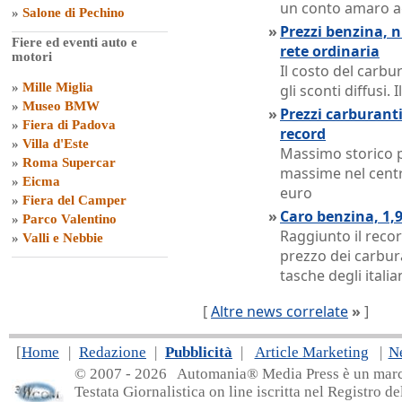
un conto amaro agl
»
Salone di Pechino
»
Prezzi benzina, n
Fiere ed eventi auto e
rete ordinaria
motori
Il costo del carbu
»
Mille Miglia
gli sconti diffusi. 
»
Museo BMW
»
Prezzi carburanti:
»
Fiera di Padova
record
»
Villa d'Este
Massimo storico p
»
Roma Supercar
massime nel centro
»
Eicma
euro
»
Fiera del Camper
»
Caro benzina, 1,9
»
Parco Valentino
Raggiunto il record
»
Valli e Nebbie
prezzo dei carbur
tasche degli italia
[
Altre news correlate
»
]
[
Home
|
Redazione
|
Pubblicità
|
Article Marketing
|
N
© 2007 - 20
26 Automania® Media Press è un marchio 
Testata Giornalistica on line iscritta nel Registro d