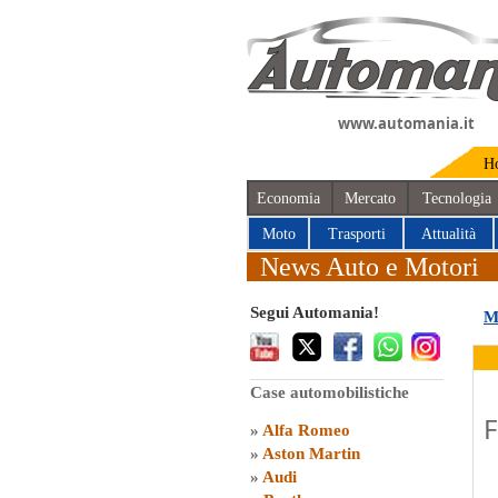
www.automania.it
H
Economia
Mercato
Tecnologia
Moto
Trasporti
Attualità
News Auto e Motori
Segui Automania!
M
Case automobilistiche
F
»
Alfa Romeo
»
Aston Martin
»
Audi