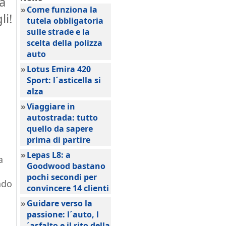
a
»
Come funziona la
li!
tutela obbligatoria
sulle strade e la
scelta della polizza
auto
»
Lotus Emira 420
Sport: l´asticella si
alza
»
Viaggiare in
autostrada: tutto
quello da sapere
prima di partire
»
Lepas L8: a
a
Goodwood bastano
pochi secondi per
ndo
convincere 14 clienti
»
Guidare verso la
passione: l´auto, l
´asfalto e il rito della