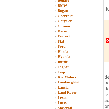
»
Bentley
»
BMW
M
»
Bugatti
»
Chevrolet
»
Chrysler
»
Citroen
»
Dacia
»
Ferrari
»
Fiat
»
Ford
»
Honda
»
Hyundai
»
Infiniti
»
Jaguar
»
Jeep
de
»
Kia Motors
pe
»
Lamborghini
»
Lancia
de
»
Land Rover
le
»
Lexus
Sc
»
Lotus
pr
»
Maserati