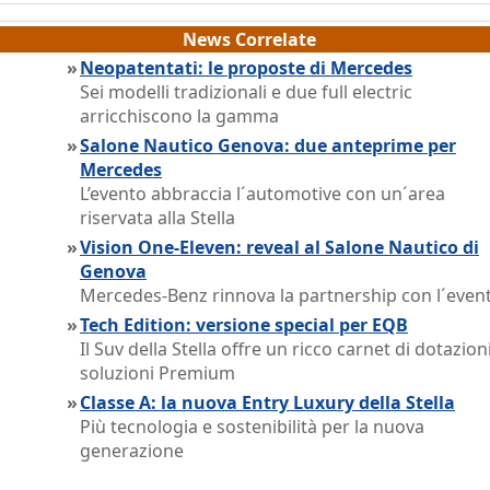
News Correlate
»
Neopatentati: le proposte di Mercedes
Sei modelli tradizionali e due full electric
arricchiscono la gamma
»
Salone Nautico Genova: due anteprime per
Mercedes
L’evento abbraccia l´automotive con un´area
riservata alla Stella
»
Vision One-Eleven: reveal al Salone Nautico di
Genova
Mercedes-Benz rinnova la partnership con l´even
»
Tech Edition: versione special per EQB
Il Suv della Stella offre un ricco carnet di dotazion
soluzioni Premium
»
Classe A: la nuova Entry Luxury della Stella
Più tecnologia e sostenibilità per la nuova
generazione