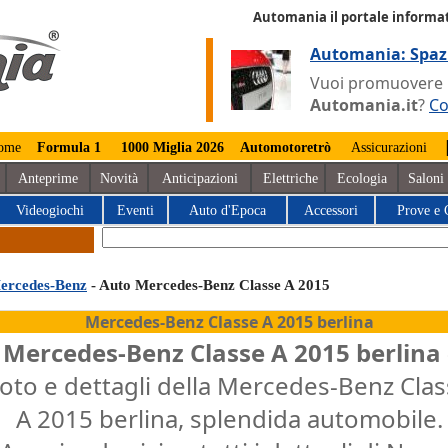
Automania il portale informat
Automania: Spaz
Vuoi promuovere la
Automania.it
?
Co
ome
Formula 1
1000 Miglia 2026
Automotoretrò
Assicurazioni
Anteprime
Novità
Anticipazioni
Elettriche
Ecologia
Saloni
Videogiochi
Eventi
Auto d'Epoca
Accessori
Prove e 
ercedes-Benz
- Auto Mercedes-Benz Classe A 2015
Mercedes-Benz Classe A 2015 berlina
Mercedes-Benz Classe A 2015 berlina
oto e dettagli della Mercedes-Benz Cla
A 2015 berlina, splendida automobile.