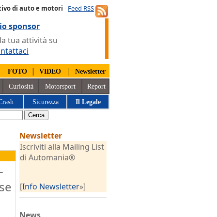
ivo di auto e motori
-
Feed RSS
io sponsor
 tua attività su
ntattaci
|
|
|
FOTO
VIDEO
Newsletter
Curiosità
Motorsport
Report
Crash
Sicurezza
Il Legale
Newsletter
Iscriviti alla Mailing List
di Automania®
-
sse
[
Info Newsletter
»]
News