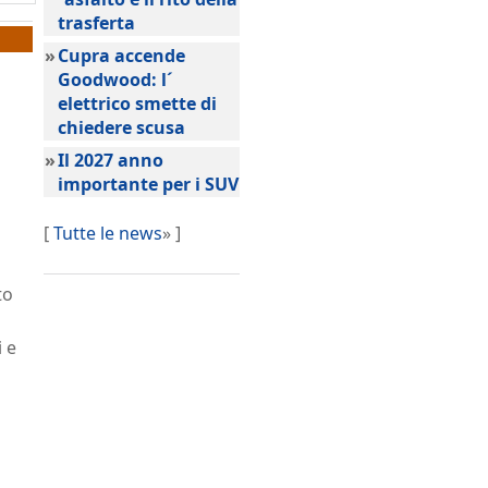
trasferta
»
Cupra accende
Goodwood: l´
elettrico smette di
chiedere scusa
»
Il 2027 anno
importante per i SUV
[
Tutte le news
» ]
to
i e