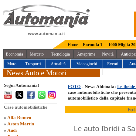
www.automania.it
Home
Formula 1
1000 Miglia 20
Economia
Mercato
Tecnologia
Anteprime
Novità
Anticipa
Moto
Trasporti
Attualità
Videogiochi
Eventi
Aut
News Auto e Motori
Segui Automania!
FOTO
- News Abbinata:
Le ibride
case automobilistiche che presentan
automobilistico della capitale fran
Case automobilistiche
Fot
»
Alfa Romeo
»
Aston Martin
Le auto Ibridi a Sal
»
Audi