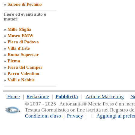
»
Salone di Pechino
Fiere ed eventi auto e
motori
»
Mille Miglia
»
Museo BMW
»
Fiera di Padova
»
Villa d'Este
»
Roma Supercar
»
Eicma
»
Fiera del Camper
»
Parco Valentino
»
Valli e Nebbie
[
Home
|
Redazione
|
Pubblicità
|
Article Marketing
|
N
© 2007 - 20
26 Automania® Media Press è un marchio 
Testata Giornalistica on line iscritta nel Registro d
Condizioni d'uso
|
Privacy
| [
Aggiungi ai prefer