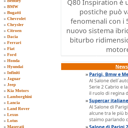
Q80 Inspiration è 
»
Bentley
»
BMW
postiche può v
»
Bugatti
»
Chevrolet
fenomenali con i 
»
Chrysler
nuovo sistema ibr
»
Citroen
»
Dacia
biturbo ridimensio
»
Ferrari
motore
»
Fiat
»
Ford
»
Honda
News 
»
Hyundai
»
Infiniti
»
Parigi, Bmw e Me
»
Jaguar
Al Salone dell´aut
»
Jeep
Serie 2 Cabrio e
»
Kia Motors
il ruolo di regina 
»
Lamborghini
»
Supercar italiane
»
Lancia
Al Salone di Parig
»
Land Rover
alcune tra le più 
»
Lexus
staimo parlando d
»
Lotus
»
Salone di Parigi 
»
Maserati