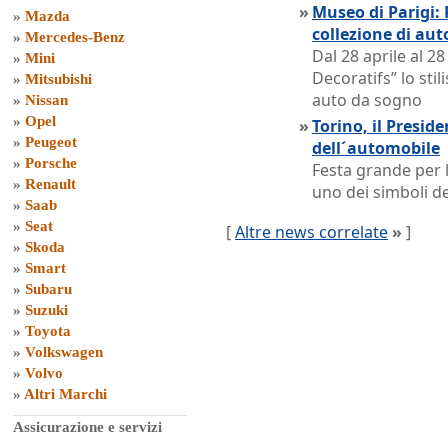
»
Museo di Parigi: 
»
Mazda
collezione di aut
»
Mercedes-Benz
Dal 28 aprile al 2
»
Mini
Decoratifs” lo sti
»
Mitsubishi
auto da sogno
»
Nissan
»
Opel
»
Torino, il Presi
»
Peugeot
dell´automobile
»
Porsche
Festa grande per l
»
Renault
uno dei simboli del
»
Saab
»
Seat
[
Altre news correlate
»
]
»
Skoda
»
Smart
»
Subaru
»
Suzuki
»
Toyota
»
Volkswagen
»
Volvo
»
Altri Marchi
Assicurazione e servizi