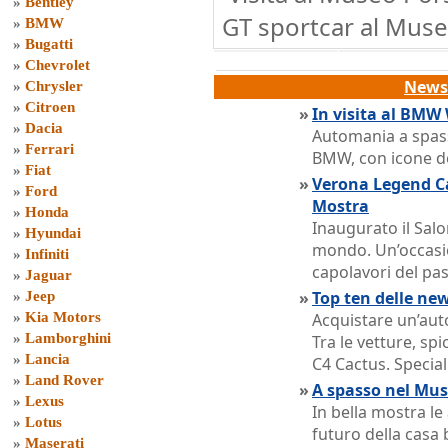
»
Bentley
GT sportcar al Muse
»
BMW
»
Bugatti
»
Chevrolet
News 
»
Chrysler
»
Citroen
»
In visita al BMW
»
Dacia
Automania a spass
»
Ferrari
BMW, con icone de
»
Fiat
»
Verona Legend Ca
»
Ford
Mostra
»
Honda
Inaugurato il Salo
»
Hyundai
mondo. Un’occasi
»
Infiniti
capolavori del pa
»
Jaguar
»
Top ten delle ne
»
Jeep
»
Kia Motors
Acquistare un’auto
»
Lamborghini
Tra le vetture, sp
»
Lancia
C4 Cactus. Special
»
Land Rover
»
A spasso nel Mu
»
Lexus
In bella mostra le
»
Lotus
futuro della casa
»
Maserati