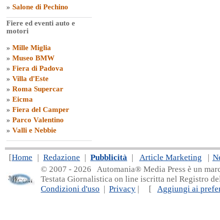
»
Salone di Pechino
Fiere ed eventi auto e
motori
»
Mille Miglia
»
Museo BMW
»
Fiera di Padova
»
Villa d'Este
»
Roma Supercar
»
Eicma
»
Fiera del Camper
»
Parco Valentino
»
Valli e Nebbie
[
Home
|
Redazione
|
Pubblicità
|
Article Marketing
|
N
© 2007 - 20
26 Automania® Media Press è un marchio 
Testata Giornalistica on line iscritta nel Registro d
Condizioni d'uso
|
Privacy
| [
Aggiungi ai prefer