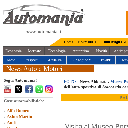
www.automania.it
Home
Formula 1
1000 Miglia 20
Economia
Mercato
Tecnologia
Anteprime
Novità
Anticipa
Moto
Trasporti
Attualità
Videogiochi
Eventi
Aut
News Auto e Motori
Segui Automania!
FOTO
- News Abbinata:
Museo Po
dell´auto sportiva di Stoccarda c
Fot
Case automobilistiche
»
Alfa Romeo
»
Aston Martin
»
Audi
Visita al Museo Por