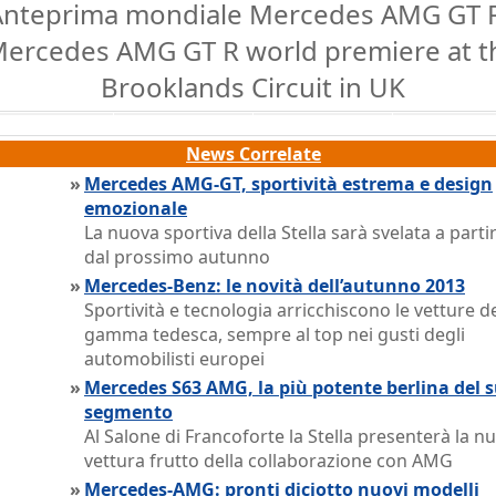
Anteprima mondiale Mercedes AMG GT R
ercedes AMG GT R world premiere at t
Brooklands Circuit in UK
News Correlate
»
Mercedes AMG-GT, sportività estrema e design
emozionale
La nuova sportiva della Stella sarà svelata a parti
dal prossimo autunno
»
Mercedes-Benz: le novità dell’autunno 2013
Sportività e tecnologia arricchiscono le vetture de
gamma tedesca, sempre al top nei gusti degli
automobilisti europei
»
Mercedes S63 AMG, la più potente berlina del 
segmento
Al Salone di Francoforte la Stella presenterà la n
vettura frutto della collaborazione con AMG
»
Mercedes-AMG: pronti diciotto nuovi modelli