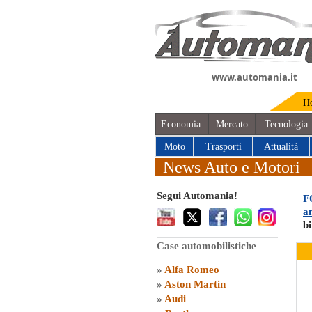
www.automania.it
H
Economia
Mercato
Tecnologia
Moto
Trasporti
Attualità
News Auto e Motori
Segui Automania!
F
a
b
Case automobilistiche
»
Alfa Romeo
»
Aston Martin
»
Audi