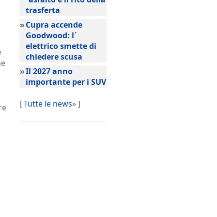
trasferta
»
Cupra accende
Goodwood: l´
elettrico smette di
e
chiedere scusa
he
»
Il 2027 anno
importante per i SUV
[
Tutte le news
» ]
re