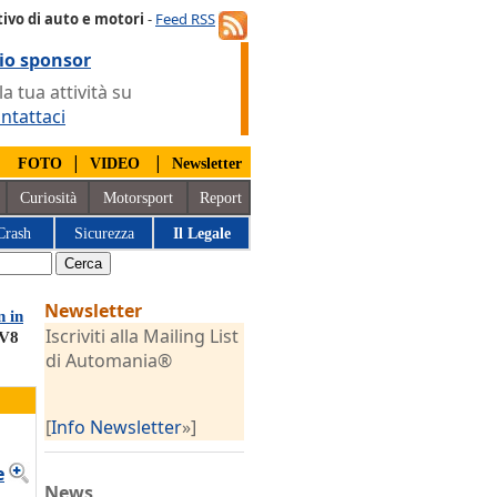
ivo di auto e motori
-
Feed RSS
io sponsor
 tua attività su
ntattaci
|
|
|
FOTO
VIDEO
Newsletter
Curiosità
Motorsport
Report
Crash
Sicurezza
Il Legale
Newsletter
 in
Iscriviti alla Mailing List
 V8
di Automania®
[
Info Newsletter
»]
e
News