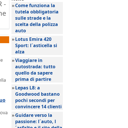
 -
»
Come funziona la
he
tutela obbligatoria
sulle strade e la
scelta della polizza
auto
»
Lotus Emira 420
Sport: l´asticella si
alza
re
»
Viaggiare in
autostrada: tutto
quello da sapere
prima di partire
lla
»
Lepas L8: a
Goodwood bastano
suo
pochi secondi per
convincere 14 clienti
uova
»
Guidare verso la
passione: l´auto, l
´asfalto e il rito della