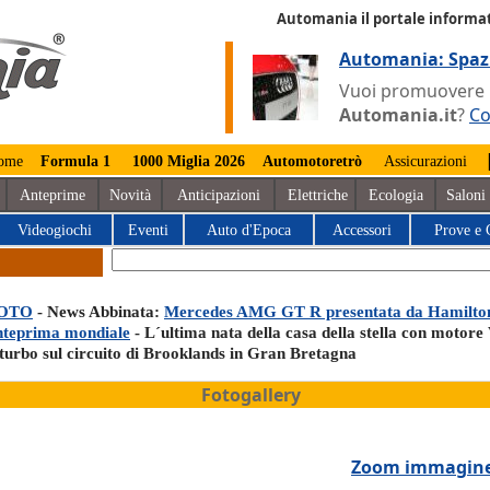
Automania il portale informat
Automania: Spaz
Vuoi promuovere la
Automania.it
?
Co
ome
Formula 1
1000 Miglia 2026
Automotoretrò
Assicurazioni
Anteprime
Novità
Anticipazioni
Elettriche
Ecologia
Saloni
Videogiochi
Eventi
Auto d'Epoca
Accessori
Prove e 
OTO
- News Abbinata:
Mercedes AMG GT R presentata da Hamilton
nteprima mondiale
- L´ultima nata della casa della stella con motore
iturbo sul circuito di Brooklands in Gran Bretagna
Fotogallery
Zoom immagin