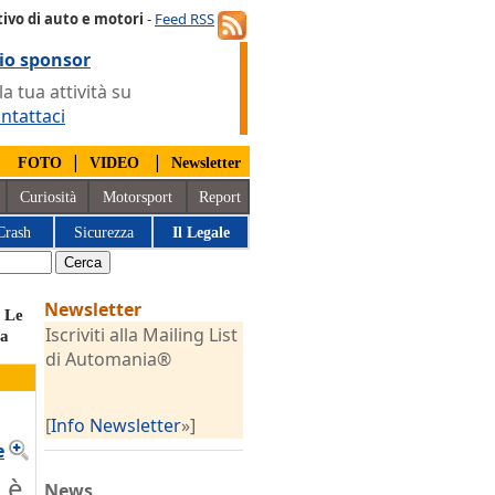
ivo di auto e motori
-
Feed RSS
io sponsor
 tua attività su
ntattaci
|
|
|
FOTO
VIDEO
Newsletter
Curiosità
Motorsport
Report
Crash
Sicurezza
Il Legale
Newsletter
 Le
Iscriviti alla Mailing List
ta
di Automania®
[
Info Newsletter
»]
e
 è
News