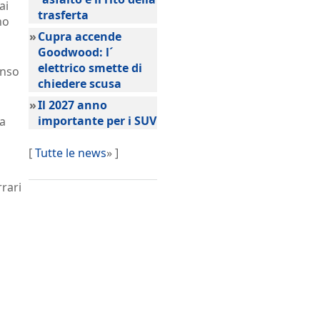
ai
trasferta
no
»
Cupra accende
Goodwood: l´
elettrico smette di
onso
chiedere scusa
»
Il 2027 anno
importante per i SUV
la
[
Tutte le news
» ]
rrari