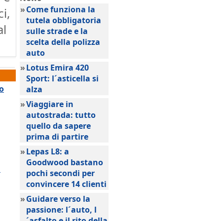
»
Come funziona la
i,
tutela obbligatoria
al
sulle strade e la
scelta della polizza
auto
»
Lotus Emira 420
Sport: l´asticella si
no
alza
»
Viaggiare in
autostrada: tutto
quello da sapere
prima di partire
»
Lepas L8: a
Goodwood bastano
a
pochi secondi per
convincere 14 clienti
»
Guidare verso la
passione: l´auto, l
´asfalto e il rito della