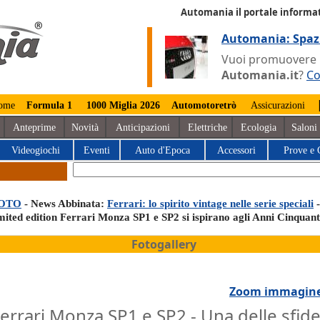
Automania il portale informat
Automania: Spaz
Vuoi promuovere la
Automania.it
?
Co
ome
Formula 1
1000 Miglia 2026
Automotoretrò
Assicurazioni
Anteprime
Novità
Anticipazioni
Elettriche
Ecologia
Saloni
Videogiochi
Eventi
Auto d'Epoca
Accessori
Prove e 
OTO
- News Abbinata:
Ferrari: lo spirito vintage nelle serie speciali
-
imited edition Ferrari Monza SP1 e SP2 si ispirano agli Anni Cinquan
Fotogallery
Zoom immagin
errari Monza SP1 e SP2 - Una delle sfide