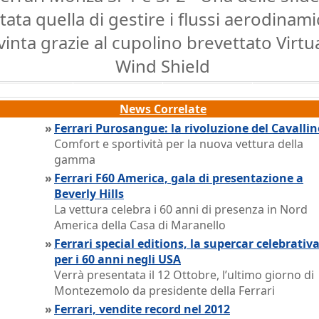
tata quella di gestire i flussi aerodinamic
vinta grazie al cupolino brevettato Virtu
Wind Shield
News Correlate
»
Ferrari Purosangue: la rivoluzione del Cavalli
Comfort e sportività per la nuova vettura della
gamma
»
Ferrari F60 America, gala di presentazione a
Beverly Hills
La vettura celebra i 60 anni di presenza in Nord
America della Casa di Maranello
»
Ferrari special editions, la supercar celebrativ
per i 60 anni negli USA
Verrà presentata il 12 Ottobre, l’ultimo giorno di
Montezemolo da presidente della Ferrari
»
Ferrari, vendite record nel 2012