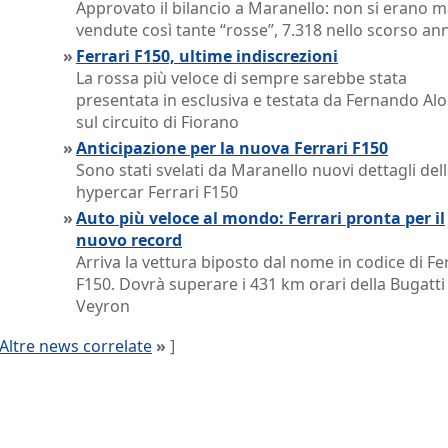
Approvato il bilancio a Maranello: non si erano m
vendute così tante “rosse”, 7.318 nello scorso an
»
Ferrari F150, ultime indiscrezioni
La rossa più veloce di sempre sarebbe stata
presentata in esclusiva e testata da Fernando Al
sul circuito di Fiorano
»
Anticipazione per la nuova Ferrari F150
Sono stati svelati da Maranello nuovi dettagli del
hypercar Ferrari F150
»
Auto più veloce al mondo: Ferrari pronta per il
nuovo record
Arriva la vettura biposto dal nome in codice di Fe
F150. Dovrà superare i 431 km orari della Bugatti
Veyron
Altre news correlate
»
]