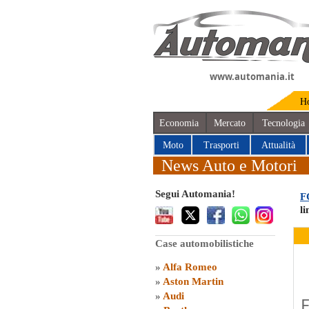
www.automania.it
H
Economia
Mercato
Tecnologia
Moto
Trasporti
Attualità
News Auto e Motori
Segui Automania!
F
l
Case automobilistiche
»
Alfa Romeo
»
Aston Martin
»
Audi
F