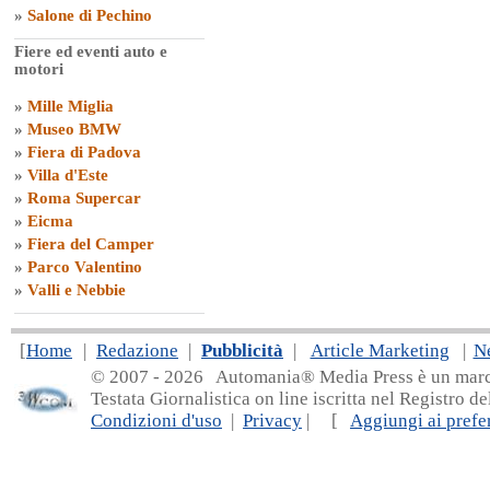
»
Salone di Pechino
Fiere ed eventi auto e
motori
»
Mille Miglia
»
Museo BMW
»
Fiera di Padova
»
Villa d'Este
»
Roma Supercar
»
Eicma
»
Fiera del Camper
»
Parco Valentino
»
Valli e Nebbie
[
Home
|
Redazione
|
Pubblicità
|
Article Marketing
|
N
© 2007 - 20
26 Automania® Media Press è un marchio 
Testata Giornalistica on line iscritta nel Registro d
Condizioni d'uso
|
Privacy
| [
Aggiungi ai prefer