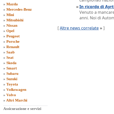
campionati naziona
»
Mazda
»
In ricordo di Ay
»
Mercedes-Benz
Venuto a mancare i
»
Mini
anni. Noi di Auto
»
Mitsubishi
»
Nissan
[
Altre news correlate
»
]
»
Opel
»
Peugeot
»
Porsche
»
Renault
»
Saab
»
Seat
»
Skoda
»
Smart
»
Subaru
»
Suzuki
»
Toyota
»
Volkswagen
»
Volvo
»
Altri Marchi
Assicurazione e servizi