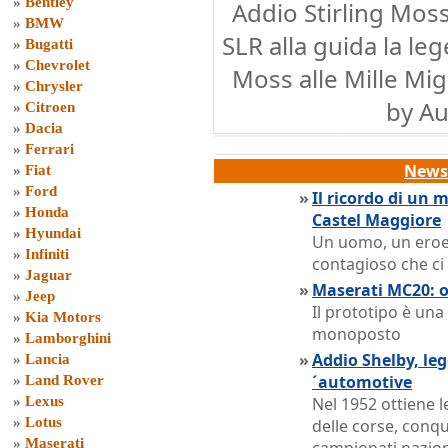
»
Bentley
Addio Stirling Mos
»
BMW
SLR alla guida la leg
»
Bugatti
»
Chevrolet
Moss alle Mille Migl
»
Chrysler
by A
»
Citroen
»
Dacia
»
Ferrari
News 
»
Fiat
»
Ford
»
Il ricordo di un 
»
Honda
Castel Maggiore
»
Hyundai
Un uomo, un eroe d
»
Infiniti
contagioso che c
»
Jaguar
»
Maserati MC20: o
»
Jeep
Il prototipo è una 
»
Kia Motors
monoposto
»
Lamborghini
»
Addio Shelby, le
»
Lancia
´automotive
»
Land Rover
»
Lexus
Nel 1952 ottiene l
»
Lotus
delle corse, conqu
»
Maserati