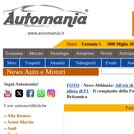
www.automania.it
Home
Formula 1
1000 Miglia 20
Economia
Mercato
Tecnologia
Anteprime
Novità
Anticipa
Moto
Trasporti
Attualità
Videogiochi
Eventi
Aut
News Auto e Motori
Segui Automania!
FOTO
- News Abbinata:
All’età di
pilota di F1
- Il compianto della Fo
Britannica
Case automobilistiche
Fot
»
Alfa Romeo
»
Aston Martin
»
Audi