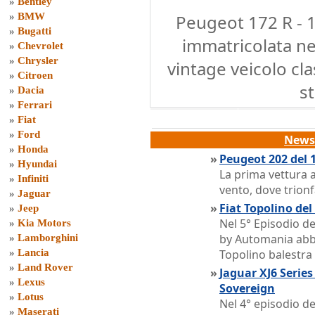
»
Bentley
»
BMW
Peugeot 172 R - 
»
Bugatti
immatricolata nel
»
Chevrolet
»
Chrysler
vintage veicolo cla
»
Citroen
st
»
Dacia
»
Ferrari
»
Fiat
»
Ford
News 
»
Honda
»
Peugeot 202 del 
»
Hyundai
La prima vettura a
»
Infiniti
vento, dove trion
»
Jaguar
»
Fiat Topolino de
»
Jeep
Nel 5° Episodio d
»
Kia Motors
by Automania abb
»
Lamborghini
»
Lancia
Topolino balestra
»
Land Rover
»
Jaguar XJ6 Series
»
Lexus
Sovereign
»
Lotus
Nel 4° episodio d
»
Maserati