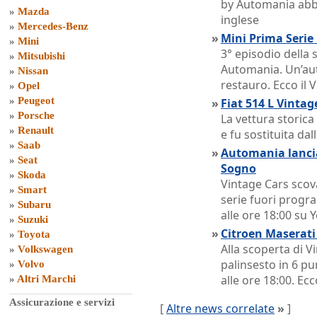
by Automania abb
»
Mazda
inglese
»
Mercedes-Benz
»
Mini Prima Serie
»
Mini
3° episodio della
»
Mitsubishi
Automania. Un’aut
»
Nissan
restauro. Ecco il 
»
Opel
»
Peugeot
»
Fiat 514 L Vinta
»
Porsche
La vettura storica
»
Renault
e fu sostituita dall
»
Saab
»
Automania lancia
»
Seat
Sogno
»
Skoda
Vintage Cars scov
»
Smart
serie fuori prog
»
Subaru
alle ore 18:00 su
»
Suzuki
»
Citroen Maserat
»
Toyota
Alla scoperta di 
»
Volkswagen
palinsesto in 6 p
»
Volvo
alle ore 18:00. Ecc
»
Altri Marchi
Assicurazione e servizi
[
Altre news correlate
»
]