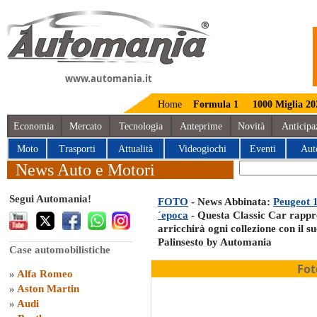
www.automania.it
Home
Formula 1
1000 Miglia 20
Economia
Mercato
Tecnologia
Anteprime
Novità
Anticipa
Moto
Trasporti
Attualità
Videogiochi
Eventi
Aut
News Auto e Motori
Segui Automania!
FOTO
- News Abbinata:
Peugeot 1
´epoca
- Questa Classic Car rappre
arricchirà ogni collezione con il s
Palinsesto by Automania
Case automobilistiche
Fot
»
Alfa Romeo
»
Aston Martin
»
Audi