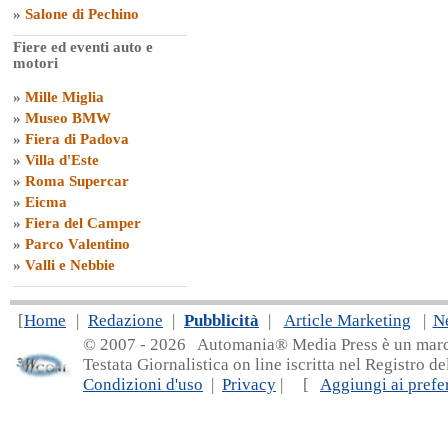
»
Salone di Pechino
Fiere ed eventi auto e
motori
»
Mille Miglia
»
Museo BMW
»
Fiera di Padova
»
Villa d'Este
»
Roma Supercar
»
Eicma
»
Fiera del Camper
»
Parco Valentino
»
Valli e Nebbie
[
Home
|
Redazione
|
Pubblicità
|
Article Marketing
|
N
© 2007 - 20
26 Automania® Media Press è un marchio 
Testata Giornalistica on line iscritta nel Registro d
Condizioni d'uso
|
Privacy
| [
Aggiungi ai prefer