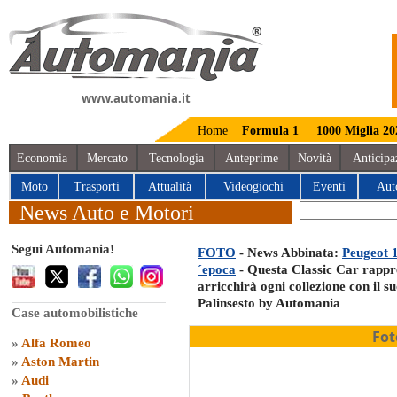
www.automania.it
Home
Formula 1
1000 Miglia 20
Economia
Mercato
Tecnologia
Anteprime
Novità
Anticipa
Moto
Trasporti
Attualità
Videogiochi
Eventi
Aut
News Auto e Motori
Segui Automania!
FOTO
- News Abbinata:
Peugeot 1
´epoca
- Questa Classic Car rappre
arricchirà ogni collezione con il s
Palinsesto by Automania
Case automobilistiche
Fot
»
Alfa Romeo
»
Aston Martin
»
Audi