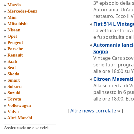
3° episodio della
»
Mazda
Automania. Un’aut
»
Mercedes-Benz
restauro. Ecco il 
»
Mini
»
Fiat 514 L Vinta
»
Mitsubishi
La vettura storica
»
Nissan
»
Opel
e fu sostituita dall
»
Peugeot
»
Automania lancia
»
Porsche
Sogno
»
Renault
Vintage Cars scov
»
Saab
serie fuori prog
»
Seat
alle ore 18:00 su
»
Skoda
»
Citroen Maserat
»
Smart
Alla scoperta di 
»
Subaru
palinsesto in 6 p
»
Suzuki
alle ore 18:00. Ecc
»
Toyota
»
Volkswagen
[
Altre news correlate
»
]
»
Volvo
»
Altri Marchi
Assicurazione e servizi