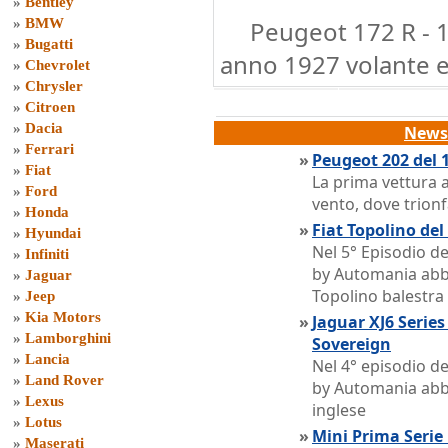
»
Bentley
»
BMW
Peugeot 172 R - 
»
Bugatti
anno 1927 volante e 
»
Chevrolet
»
Chrysler
»
Citroen
»
Dacia
News 
»
Ferrari
»
Peugeot 202 del 
»
Fiat
La prima vettura a
»
Ford
vento, dove trion
»
Honda
»
Fiat Topolino de
»
Hyundai
Nel 5° Episodio d
»
Infiniti
by Automania abb
»
Jaguar
Topolino balestra
»
Jeep
»
Kia Motors
»
Jaguar XJ6 Series
»
Lamborghini
Sovereign
»
Lancia
Nel 4° episodio d
»
Land Rover
by Automania abb
»
Lexus
inglese
»
Lotus
»
Mini Prima Serie
»
Maserati