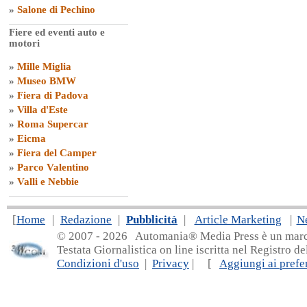
»
Salone di Pechino
Fiere ed eventi auto e
motori
»
Mille Miglia
»
Museo BMW
»
Fiera di Padova
»
Villa d'Este
»
Roma Supercar
»
Eicma
»
Fiera del Camper
»
Parco Valentino
»
Valli e Nebbie
[
Home
|
Redazione
|
Pubblicità
|
Article Marketing
|
N
© 2007 - 20
26 Automania® Media Press è un marchio 
Testata Giornalistica on line iscritta nel Registro d
Condizioni d'uso
|
Privacy
| [
Aggiungi ai prefer