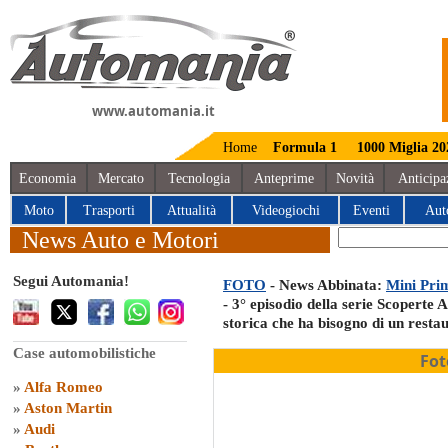
www.automania.it
Home
Formula 1
1000 Miglia 20
Economia
Mercato
Tecnologia
Anteprime
Novità
Anticipa
Moto
Trasporti
Attualità
Videogiochi
Eventi
Aut
News Auto e Motori
Segui Automania!
FOTO
- News Abbinata:
Mini Prim
- 3° episodio della serie Scopert
storica che ha bisogno di un restau
Case automobilistiche
Fot
»
Alfa Romeo
»
Aston Martin
»
Audi