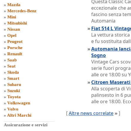
Questa Classic Ca
»
Mazda
eccezionale che ar
»
Mercedes-Benz
fascino senza temp
»
Mini
Automania
»
Mitsubishi
»
Fiat 514 L Vinta
»
Nissan
La vettura storica
»
Opel
e fu sostituita dall
»
Peugeot
»
Porsche
»
Automania lancia
»
Renault
Sogno
»
Saab
Vintage Cars scov
»
Seat
serie fuori prog
»
Skoda
alle ore 18:00 su
»
Smart
»
Citroen Maserat
»
Subaru
Alla scoperta di 
»
Suzuki
palinsesto in 6 p
»
Toyota
alle ore 18:00. Ecc
»
Volkswagen
»
Volvo
[
Altre news correlate
»
]
»
Altri Marchi
Assicurazione e servizi