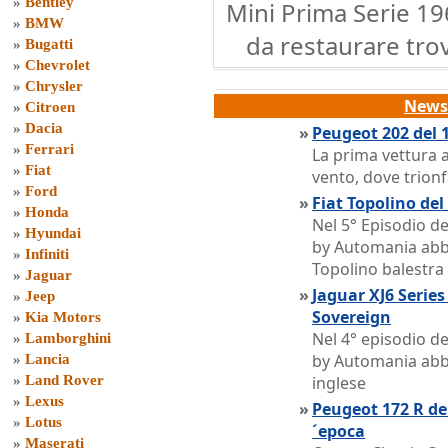
»
Bentley
Mini Prima Serie 19
»
BMW
da restaurare tro
»
Bugatti
»
Chevrolet
»
Chrysler
News 
»
Citroen
»
Dacia
»
Peugeot 202 del 
»
Ferrari
La prima vettura a
»
Fiat
vento, dove trion
»
Ford
»
Fiat Topolino de
»
Honda
Nel 5° Episodio d
»
Hyundai
by Automania abb
»
Infiniti
Topolino balestra
»
Jaguar
»
Jaguar XJ6 Series
»
Jeep
Sovereign
»
Kia Motors
Nel 4° episodio d
»
Lamborghini
by Automania abb
»
Lancia
»
Land Rover
inglese
»
Lexus
»
Peugeot 172 R del
»
Lotus
´epoca
»
Maserati