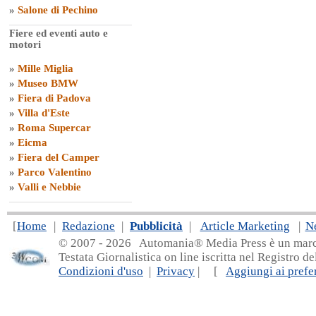
»
Salone di Pechino
Fiere ed eventi auto e
motori
»
Mille Miglia
»
Museo BMW
»
Fiera di Padova
»
Villa d'Este
»
Roma Supercar
»
Eicma
»
Fiera del Camper
»
Parco Valentino
»
Valli e Nebbie
[
Home
|
Redazione
|
Pubblicità
|
Article Marketing
|
N
© 2007 - 20
26 Automania® Media Press è un marchio 
Testata Giornalistica on line iscritta nel Registro d
Condizioni d'uso
|
Privacy
| [
Aggiungi ai prefer