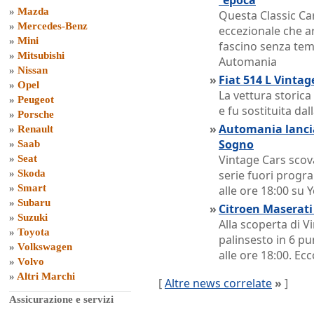
´epoca
»
Mazda
Questa Classic Ca
»
Mercedes-Benz
eccezionale che ar
»
Mini
fascino senza temp
»
Mitsubishi
Automania
»
Nissan
»
Fiat 514 L Vinta
»
Opel
La vettura storica
»
Peugeot
e fu sostituita dall
»
Porsche
»
Automania lancia
»
Renault
Sogno
»
Saab
Vintage Cars scov
»
Seat
»
Skoda
serie fuori prog
»
Smart
alle ore 18:00 su
»
Subaru
»
Citroen Maserat
»
Suzuki
Alla scoperta di 
»
Toyota
palinsesto in 6 p
»
Volkswagen
alle ore 18:00. Ecc
»
Volvo
»
Altri Marchi
[
Altre news correlate
»
]
Assicurazione e servizi