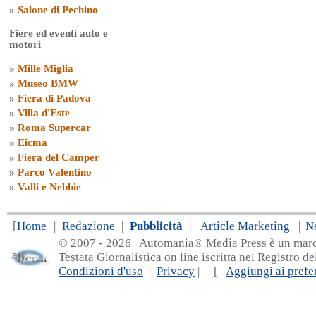
»
Salone di Pechino
Fiere ed eventi auto e
motori
»
Mille Miglia
»
Museo BMW
»
Fiera di Padova
»
Villa d'Este
»
Roma Supercar
»
Eicma
»
Fiera del Camper
»
Parco Valentino
»
Valli e Nebbie
[
Home
|
Redazione
|
Pubblicità
|
Article Marketing
|
N
© 2007 - 20
26 Automania® Media Press è un marchio 
Testata Giornalistica on line iscritta nel Registro d
Condizioni d'uso
|
Privacy
| [
Aggiungi ai prefer