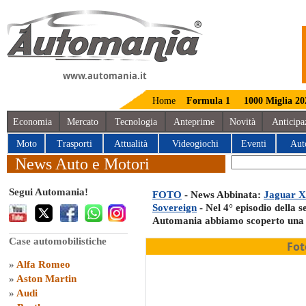
www.automania.it
Home
Formula 1
1000 Miglia 20
Economia
Mercato
Tecnologia
Anteprime
Novità
Anticipa
Moto
Trasporti
Attualità
Videogiochi
Eventi
Aut
News Auto e Motori
Segui Automania!
FOTO
- News Abbinata:
Jaguar XJ
Sovereign
- Nel 4° episodio della 
Automania abbiamo scoperto una g
Case automobilistiche
Fot
»
Alfa Romeo
»
Aston Martin
»
Audi