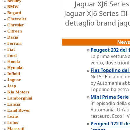
»
Bentley
Jaguar XJ6 Series
»
BMW
Jaguar XJ6 Series II
»
Bugatti
»
Chevrolet
dettaglio brand jagu
»
Chrysler
»
Citroen
»
Dacia
News 
»
Ferrari
»
Peugeot 202 del 
»
Fiat
»
Ford
La prima vettura a
»
Honda
vento, dove trion
»
Hyundai
»
Fiat Topolino de
»
Infiniti
Nel 5° Episodio d
»
Jaguar
by Automania abb
»
Jeep
Topolino balestra
»
Kia Motors
»
Mini Prima Serie
»
Lamborghini
3° episodio della
»
Lancia
Automania. Un’aut
»
Land Rover
restauro. Ecco il 
»
Lexus
»
Lotus
»
Peugeot 172 R del
»
Maserati