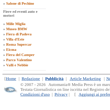
»
Salone di Pechino
Fiere ed eventi auto e
motori
»
Mille Miglia
»
Museo BMW
»
Fiera di Padova
»
Villa d'Este
»
Roma Supercar
»
Eicma
»
Fiera del Camper
»
Parco Valentino
»
Valli e Nebbie
[
Home
|
Redazione
|
Pubblicità
|
Article Marketing
|
N
© 2007 - 20
26 Automania® Media Press è un marchio 
Testata Giornalistica on line iscritta nel Registro d
Condizioni d'uso
|
Privacy
| [
Aggiungi ai prefer