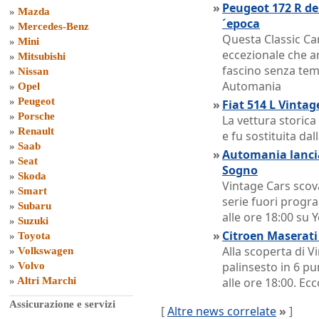
»
Peugeot 172 R del
»
Mazda
´epoca
»
Mercedes-Benz
Questa Classic Ca
»
Mini
eccezionale che ar
»
Mitsubishi
fascino senza temp
»
Nissan
Automania
»
Opel
»
Peugeot
»
Fiat 514 L Vinta
»
Porsche
La vettura storica
»
Renault
e fu sostituita dall
»
Saab
»
Automania lancia
»
Seat
Sogno
»
Skoda
Vintage Cars scov
»
Smart
serie fuori prog
»
Subaru
alle ore 18:00 su
»
Suzuki
»
Citroen Maserat
»
Toyota
Alla scoperta di 
»
Volkswagen
palinsesto in 6 p
»
Volvo
»
Altri Marchi
alle ore 18:00. Ecc
Assicurazione e servizi
[
Altre news correlate
»
]