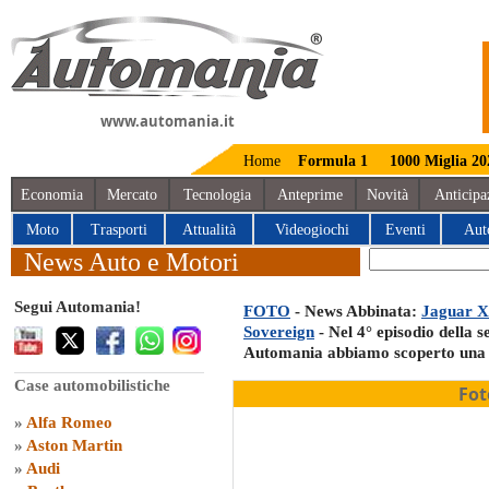
www.automania.it
Home
Formula 1
1000 Miglia 20
Economia
Mercato
Tecnologia
Anteprime
Novità
Anticipa
Moto
Trasporti
Attualità
Videogiochi
Eventi
Aut
News Auto e Motori
Segui Automania!
FOTO
- News Abbinata:
Jaguar XJ
Sovereign
- Nel 4° episodio della 
Automania abbiamo scoperto una g
Case automobilistiche
Fot
»
Alfa Romeo
»
Aston Martin
»
Audi