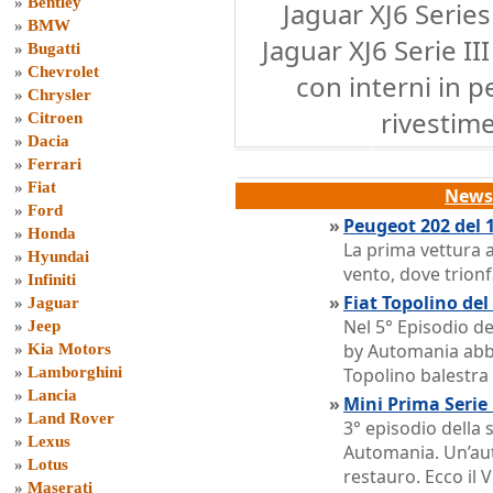
»
Bentley
Jaguar XJ6 Series
»
BMW
Jaguar XJ6 Serie I
»
Bugatti
»
Chevrolet
con interni in p
»
Chrysler
rivestime
»
Citroen
»
Dacia
»
Ferrari
»
Fiat
News 
»
Ford
»
Peugeot 202 del 
»
Honda
La prima vettura a
»
Hyundai
vento, dove trion
»
Infiniti
»
Fiat Topolino de
»
Jaguar
Nel 5° Episodio d
»
Jeep
by Automania abb
»
Kia Motors
»
Lamborghini
Topolino balestra
»
Lancia
»
Mini Prima Serie
»
Land Rover
3° episodio della
»
Lexus
Automania. Un’aut
»
Lotus
restauro. Ecco il 
»
Maserati