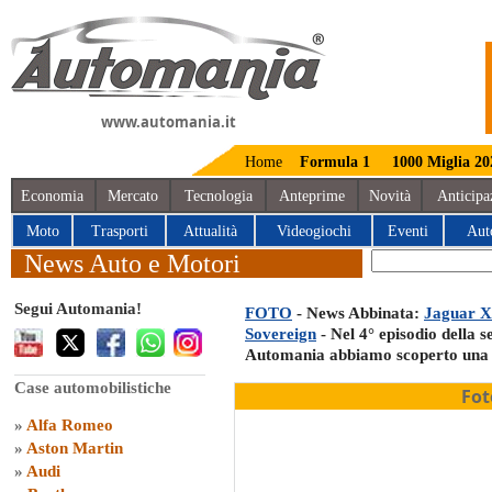
www.automania.it
Home
Formula 1
1000 Miglia 20
Economia
Mercato
Tecnologia
Anteprime
Novità
Anticipa
Moto
Trasporti
Attualità
Videogiochi
Eventi
Aut
News Auto e Motori
Segui Automania!
FOTO
- News Abbinata:
Jaguar XJ
Sovereign
- Nel 4° episodio della 
Automania abbiamo scoperto una g
Case automobilistiche
Fot
»
Alfa Romeo
»
Aston Martin
»
Audi