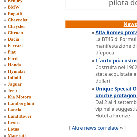
pilota d
»
Bentley
»
BMW
»
Bugatti
»
Chevrolet
News 
»
Chrysler
»
Alfa Romeo prota
»
Citroen
La BT45 di Formul
»
Dacia
manifestazione di 
»
Ferrari
d´epoca
»
Fiat
»
Ford
»
L´auto più costo
»
Honda
Costruita nel 1962
»
Hyundai
stata acquistata a
»
Infiniti
dollari
»
Jaguar
»
Unique Special On
»
Jeep
uniche protagon
»
Kia Motors
Dal 2 al 4 settem
»
Lamborghini
vip nella suggest
»
Lancia
Hotel a Firenze
»
Land Rover
»
Lexus
[
Altre news correlate
»
]
»
Lotus
»
Maserati