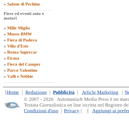
»
Salone di Pechino
Fiere ed eventi auto e
motori
»
Mille Miglia
»
Museo BMW
»
Fiera di Padova
»
Villa d'Este
»
Roma Supercar
»
Eicma
»
Fiera del Camper
»
Parco Valentino
»
Valli e Nebbie
[
Home
|
Redazione
|
Pubblicità
|
Article Marketing
|
N
© 2007 - 20
26 Automania® Media Press è un marchio 
Testata Giornalistica on line iscritta nel Registro d
Condizioni d'uso
|
Privacy
| [
Aggiungi ai prefer