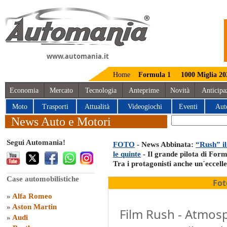
www.automania.it
Home
Formula 1
1000 Miglia 20
Economia
Mercato
Tecnologia
Anteprime
Novità
Anticipa
Moto
Trasporti
Attualità
Videogiochi
Eventi
Aut
News Auto e Motori
Segui Automania!
FOTO
- News Abbinata:
“Rush” il
le quinte
- Il grande pilota di Form
Tra i protagonisti anche un´eccell
Case automobilistiche
Fot
»
Alfa Romeo
»
Aston Martin
Film Rush - Atmosp
»
Audi