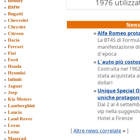
1976 utilizza
»
Bentley
»
BMW
»
Bugatti
»
Chevrolet
News 
»
Chrysler
»
Alfa Romeo prota
»
Citroen
La BT45 di Formul
»
Dacia
manifestazione di 
»
Ferrari
d´epoca
»
Fiat
»
Ford
»
L´auto più costo
»
Honda
Costruita nel 1962
»
Hyundai
stata acquistata a
»
Infiniti
dollari
»
Jaguar
»
Unique Special On
»
Jeep
uniche protagon
»
Kia Motors
Dal 2 al 4 settem
»
Lamborghini
vip nella suggest
»
Lancia
Hotel a Firenze
»
Land Rover
»
Lexus
[
Altre news correlate
»
]
»
Lotus
»
Maserati