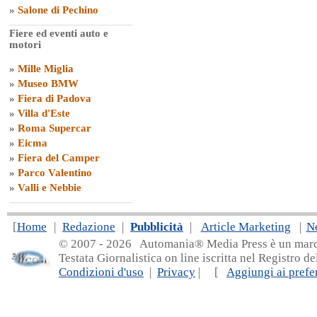
»
Salone di Pechino
Fiere ed eventi auto e
motori
»
Mille Miglia
»
Museo BMW
»
Fiera di Padova
»
Villa d'Este
»
Roma Supercar
»
Eicma
»
Fiera del Camper
»
Parco Valentino
»
Valli e Nebbie
[
Home
|
Redazione
|
Pubblicità
|
Article Marketing
|
N
© 2007 - 20
26 Automania® Media Press è un marchio 
Testata Giornalistica on line iscritta nel Registro d
Condizioni d'uso
|
Privacy
| [
Aggiungi ai prefer