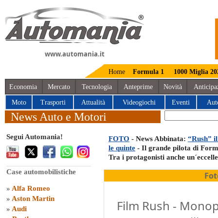
www.automania.it
Home
Formula 1
1000 Miglia 20
Economia
Mercato
Tecnologia
Anteprime
Novità
Anticipa
Moto
Trasporti
Attualità
Videogiochi
Eventi
Aut
News Auto e Motori
Segui Automania!
FOTO
- News Abbinata:
“Rush” il
le quinte
- Il grande pilota di Form
Tra i protagonisti anche un´eccell
Case automobilistiche
Fot
»
Alfa Romeo
»
Aston Martin
Film Rush - Monop
»
Audi