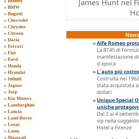
James Hunt nel F
»
Bentley
»
BMW
H
»
Bugatti
»
Chevrolet
»
Chrysler
»
Citroen
News 
»
Dacia
»
Alfa Romeo prota
»
Ferrari
La BT45 di Formul
»
Fiat
manifestazione di 
»
Ford
d´epoca
»
Honda
»
L´auto più costo
»
Hyundai
Costruita nel 1962
»
Infiniti
stata acquistata a
»
Jaguar
dollari
»
Jeep
»
Kia Motors
»
Unique Special On
»
Lamborghini
uniche protagon
»
Lancia
Dal 2 al 4 settem
»
Land Rover
vip nella suggest
»
Lexus
Hotel a Firenze
»
Lotus
»
Maserati