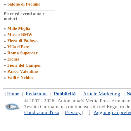
»
Salone di Pechino
Fiere ed eventi auto e
motori
»
Mille Miglia
»
Museo BMW
»
Fiera di Padova
»
Villa d'Este
»
Roma Supercar
»
Eicma
»
Fiera del Camper
»
Parco Valentino
»
Valli e Nebbie
[
Home
|
Redazione
|
Pubblicità
|
Article Marketing
|
N
© 2007 - 20
26 Automania® Media Press è un marchio 
Testata Giornalistica on line iscritta nel Registro d
Condizioni d'uso
|
Privacy
| [
Aggiungi ai prefer