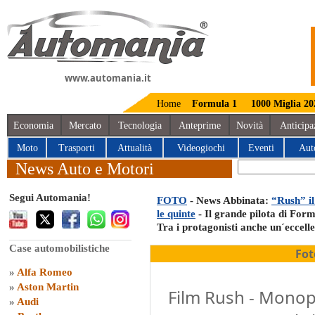
www.automania.it
Home
Formula 1
1000 Miglia 20
Economia
Mercato
Tecnologia
Anteprime
Novità
Anticipa
Moto
Trasporti
Attualità
Videogiochi
Eventi
Aut
News Auto e Motori
Segui Automania!
FOTO
- News Abbinata:
“Rush” il
le quinte
- Il grande pilota di Form
Tra i protagonisti anche un´eccell
Case automobilistiche
Fot
»
Alfa Romeo
»
Aston Martin
Film Rush - Mono
»
Audi